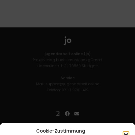
jugendarbeit.online (jo)
Praxisverlag buch+musik bm gGmbH
Haeberlinstr. 1–3 | 70563 Stuttgart
Service
Mail:
support@jugendarbeit.online
Telefon: 0711 / 9781-419
jugendarbeit.online
- kurz jo - ist der Online-Materialpool für
Cookie-Zustimmung
Mitarbeitende in der christlichen Kinder-, Jugend- und jungen