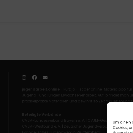
jugendarbeit.online
- kurz jo - ist der Online-Materialpool für
Jugend- und jungen Erwachsenenarbeit. Auf
jo
findet man un
praxiserprobte Materialien und gewinnt so Zeit für Beziehungsa
Beteiligte Verbände
CVJM-Landesverband Bayern e. V.
|
CVJM-Gesamtverband in 
Um dir ein 
CVJM-Westbund e. V.
|
Deutscher Jugendverband „Entschieden 
Cookies, u
Evangelisches Jugendwerk in Württemberg
Wenn du di