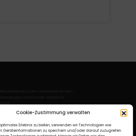
 Mitarbeitende in der christlichen Kinder-,
kompliziert und schnell zahlreiche
rbeit.
Cookie-Zustimmung verwalten
Deutschland e. V.
optimales Erlebnis zu bieten, verwenden wir Technologien wie
für Christus“ e. V.
m Geräteinformationen zu speichern und/oder darauf zuzugreifen.
esen Technologien zustimmst, können wir Daten wie das