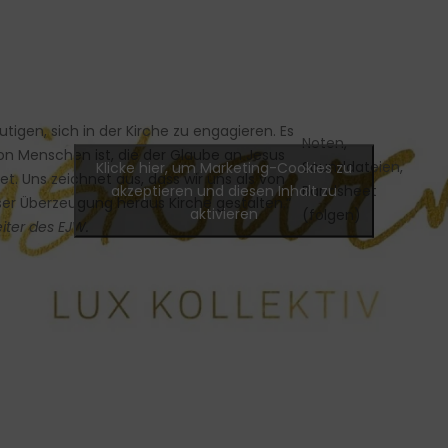
igen, sich in der Kirche zu engagieren. Es
Noten,
on Menschen ist, die der Glaube an Jesus
Sounddateien,
Klicke hier, um Marketing-Cookies zu
t. Uns zeichnet aus, dass wir uns als von
akzeptieren und diesen Inhalt zu
Bandsheet
er Überzeugung heraus Kirche gestalten.“
aktivieren
(folgen)
eiter des EJW.