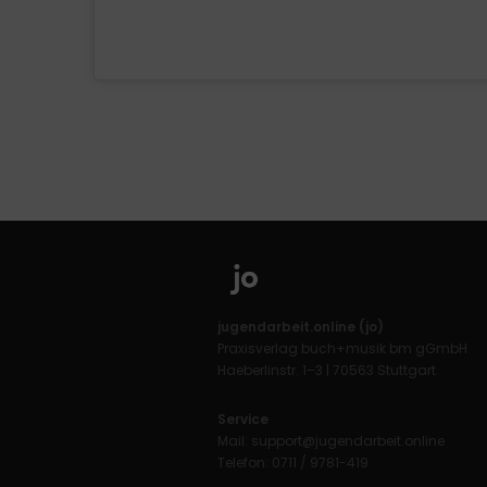
jugendarbeit.online (jo)
Praxisverlag buch+musik bm gGmbH
Haeberlinstr. 1–3 | 70563 Stuttgart
Service
Mail:
support@jugendarbeit.online
Telefon: 0711 / 9781-419