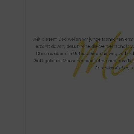
„Mit diesem Lied wollen wir junge Menschen ermut
erzählt davon, dass Kirche die Gemeinschaft v
Christus über alle Unterschiede hinweg verbinde
Gott geliebte Menschen verstehen und aus dies
Cornelius Kuttler, L