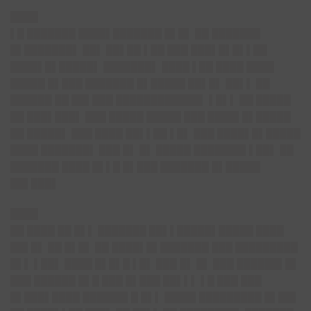
████
▌█ ███████ ████▌███████ █▌█▌ ██ ███████
█▌███████▌ ██▌ ██▌██ ▌██ ███ ███▌█▌█▌▌██
████▌█▌█████▌ ███████▌ ████ ▌██ ████ ████
█████ █▌███ ███████ █▌█████ ██▌█▌ ██▌▌ ██
██████ ██ ██▌███ ████████████▌ ▌█▌▌ ██ █████
██ ███▌███▌ ███ █████ █████ ███ ████▌█▌█████
██ █████▌ ███ ████ ██▌▌██ ▌█▌ ███ ████▌█▌█████
████ ███████▌ ███ █▌ █▌ █████ ███████▌▌██▌ ██
███████ ████ █▌▌█ █▌███ ███████ █▌█████
██▌███▌
████
██ ████ ██ █▌▌ ███████ ██▌▌█████▌█████ ████
██▌█▌ ██ █▌█▌ ██ ████▌█▌███████ ███ █████████
█▌▌ ▌██▌ ████ █▌█▌█ ▌█▌ ███ █▌ █▌ ███ ██████▌█▌
███ ██████ █▌█ ███ █▌███ ██▌▌▌ ▌█ ███ ███
█▌███▌████ ██████▌█ █▌▌ ████▌█████████ █▌██▌