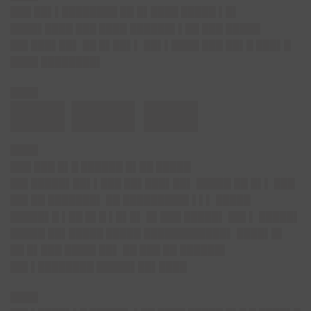
███ ██▌▌████████ ██ █▌████ █████ ▌█▌
████▌████ ███ ████ ██████▌▌██ ███ █████
██▌███▌██▌ ██ █▌██▌▌ ██▌▌████ ███ ██▌█ ███▌█
████ ████████▌
████
███ ███▌███
████
███ ███ █▌█ ██████ █▌██ █████
██▌█████▌██▌▌███ ██▌███▌██▌ █████ ██ █▌▌ ███
██▌██ ███████▌ ██ █████████▌▌▌▌ █████
█████▌█ ▌██ █▌█ ▌█▌█▌ █▌███ █████▌ ██▌▌ █████▌
█████ ██▌█████ █████ ████████████▌ ████▌█▌
██ █▌███ ████▌██▌ ██ ███ ██ ██████▌
██▌▌████████ █████▌██▌████
████