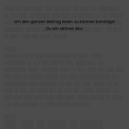
███▌██ ███ ███▌ ██▌██ ███▌ ██ ██▌██▌ ███████
█▌█ █▌██▌ █▌█████ ██████ ▌███████ ▌▌▌ █▌█████
██▌ ████ ▌██ ███ ██▌██ ███▌ ██ ██▌██▌ ████ ▌██
██████ ▌█████ ███ █████▌ ███ ████▌██▌▌ ██ █▌█
█▌██▌▌███ ██▌███▌ █████
████
█████▌ ██ █▌███ █████████ █▌███▌ ████
███████▌█▌ ▌█ ██▌███ █▌██▌ ████ ██ ▌██
███████▌ ███▌ ██████ ███▌▌▌ █▌▌ ███ ██▌██▌ ███
██▌███ █▌█████ █████ ███ ███ ███████████ █▌▌
████████ ███ ██████▌██ ██▌██ ▌██▌ ████ ██ ██
███ █▌██▌ ██ ████ █▌▌█▌██ ▌█▌▌ ████ █████ ▌█▌
███ ███ ███ ███ ████ ██▌███▌ ████ ██▌██ █▌████
▌█▌██▌██ ███▌▌▌ ███ █████ ████▌█
████
█▌ █▌█ ██▌█ ███