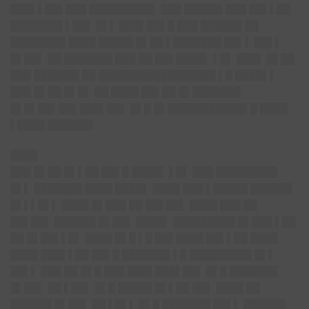
███▌▌██▌███ █████████▌ ███ █████▌███ ██▌▌██
███████▌▌██▌ █▌▌ ███▌██▌█ ███ ██████ ██
████████ ████ █████ █▌██ ▌███████ ██▌▌ ██▌▌
█▌██▌ ██ ███████ ███ ██ ██▌████▌ ▌█▌ ███▌ █▌██
███ ██████▌██ █████████████████ ▌█ ████▌▌
███ █▌██ █▌█▌ ██ ████ ██▌██ █▌███████
█▌█▌██▌██▌███▌██▌ █▌█ █▌███████████▌█ ████
▌████ ██████▌
████
███ █▌██ █▌▌██ ██▌█ ████▌ ▌█▌ ███ █████████
█▌▌ ███████ ████ ████▌ ████ ███ ▌█████ ██████
█▌▌▌█▌▌ ████ █▌███ ██ ██▌██▌ ████ ███ ██
██▌██▌ ██████ █▌██▌ ████▌ █████████ █▌███ ▌██
██ █▌██▌▌█▌ ████ █▌█ ▌█ ██▌████ ██▌▌██ ████
████ ███▌▌██ ██▌█ ███████ ▌█ █████████ █▌▌
██▌▌ ███ ██ █▌█ ███ ███▌███▌██▌ █▌█ ███████
█▌██▌ ██ ▌██▌ █▌█ █████ █▌▌██ ██▌ ████ ██
██████ █▌██▌ ██ ▌█▌▌ █▌█ ███████ ██▌▌ ██████