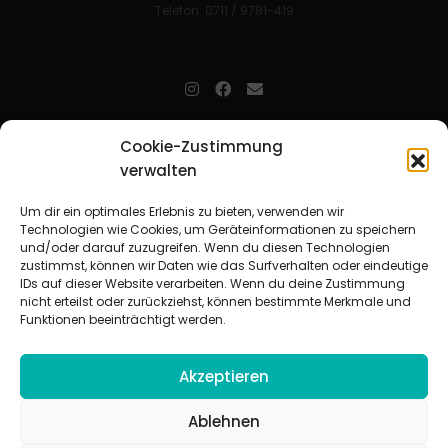
Telefon: 0711 / 9781-419
jugendarbeit.online
- kurz jo - ist der Online-Materialpool für
Cookie-Zustimmung
Mitarbeitende in der christlichen Kinder-, Jugend- und jungen
verwalten
Erwachsenenarbeit. Auf
jo
findet man unkompliziert und schnell
zahlreiche praxiserprobte Materialien und gewinnt so Zeit für
Beziehungsarbeit.
Um dir ein optimales Erlebnis zu bieten, verwenden wir
Technologien wie Cookies, um Geräteinformationen zu speichern
und/oder darauf zuzugreifen. Wenn du diesen Technologien
Beteiligte Verbände
zustimmst, können wir Daten wie das Surfverhalten oder eindeutige
CVJM-Landesverband Bayern e. V.
|
CVJM-Gesamtverband in
IDs auf dieser Website verarbeiten. Wenn du deine Zustimmung
Deutschland e. V.
nicht erteilst oder zurückziehst, können bestimmte Merkmale und
CVJM-Westbund e. V.
|
Deutscher Jugendverband „Entschieden für
Funktionen beeinträchtigt werden.
Christus“ e. V.
Evangelisches Jugendwerk in Württemberg
Akzeptieren
Ablehnen