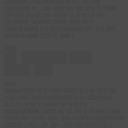
████████ ▌████ ████ █▌█ █▌██▌ ███ ███
█████████ █▌▌ ▌██▌ ████ ███ ███ ███▌█▌█ ████
████ ██▌█████▌██▌▌██ ██▌█▌ █▌█▌▌█▌██▌
██▌█████▌ ██ ████▌ ████▌ ████ ██▌█
████▌█▌█████ █▌█ ████ ███████ ▌█▌▌ █▌█ ███▌
███ ██ █▌████ ████▌█▌ ███▌█
████
█▌ ██████ ███
███▌██▌
████
██████ ████▌ █▌█ ▌████ █████ █▌▌▌█▌ ██ █▌██
█▌██ ████ ▌████ ██████████ █▌█ ▌████ ████
█▌▌▌█▌ ██ ██▌█ █████▌██▌ ███ █▌█
█████████████
█████ ██▌██ ███ █▌██ ███▌█ ███
███ █▌██▌▌ █▌██▌ ███▌ ███▌█ █████ ████████ ███
██████▌▌ ██▌▌ ██▌ ██▌▌ ███ ████ ███▌▌█ █▌█