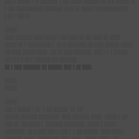
██▌▌████▌▌█ █████▌ ▌██ ████ █████ █▌█ █ ████▌█
▌██ █████████ ██████ ███ █▌████ ███████████
▌█▌▌██▌█
████
███ █████▌███ ████ ▌██ ███ █▌██ ███ █▌███▌
████ █▌▌███████▌▌ █▌█ ██████ ██ ███ ████▌████
██ ███ ████ ███▌ ██ █▌███ █████▌ ██▌▌▌ ▌█ ███
█▌▌▌▌█ █▌▌ █████ ██ █████▌
█▌▌██▌█████▌█▌████▌██▌▌█▌███
████
████
████
██▌▌████▌▌█▌ ▌██ ████▌ █▌██
████▌█████▌██████▌ ███ █████▌███▌ ████ ▌██
██▌█▌ ██ ███▌▌ █████▌██████▌ ████ ▌████
██████▌ █▌█ ██▌██▌▌██▌▌ ▌██ ████▌ ███ ████