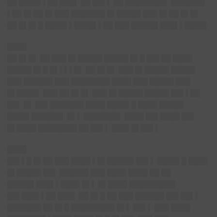
██ ████▌▌██ ███▌ ██ ██▌▌ ██ ████████▌ ███████
▌██ █▌██ █▌███ ███████ █▌█████ ███ █▌██ █▌█▌
██ █▌█▌█ ████▌▌████▌▌██ ███ █████▌███▌▌████▌
████
██ █▌█▌ ██ ███ █▌█████ █████ █▌█ ██▌██ ████
█████ █▌█ █▌▌▌▌█▌ ██ █▌█▌ ███ █▌█████ █████
███ ██████ ███ ████████ ████ ███ █████ ███
█▌████▌ ███ ██ █▌█▌ ███ █▌█████ █████ ██▌▌██
██▌ █▌ ██▌███████ ████ ████▌█ ████ █████
████▌██████▌ █▌▌ ███████▌ ████ ██▌████ ██▌
█▌████ ████████ ██ ██▌▌ ███▌█▌██▌▌
████
██▌▌█ █▌██ ███ ████ ▌█▌█████▌██▌▌ ████▌█ ████
█▌█████ ██▌ ██████ ███ ████ ████ ██ ██
█████▌███▌▌████ █▌▌ █▌████ █████████▌
██▌███▌▌██ ███▌ ██ █▌█ ██ ███ ██████ ██▌██▌▌
███████ ██ █▌█ █████████ █▌▌ ██▌▌ ███ ████