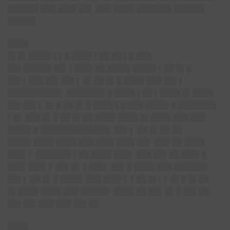
██████ ███ ███▌██▌ ███ ████ ███████ ██████
█████▌
████
█▌█▌████▌▌▌█ ████ ▌██ ██ ▌█ ███
██▌█████▌██▌▌███▌██ ████▌████▌▌██ █▌█
██▌▌███ ██▌██▌▌ █▌██ █▌█ ████ ███ ██▌▌
██████████▌ ███████▌█ ████ ▌██ ▌████ █▌████
██▌██▌▌ █▌█ ██ █▌█ ████ ▌█ ███ ████▌█ ███████▌
▌█▌ ███ █▌█ ██ █▌██ ████ ████ █▌████ ███ ███
████▌█ █████████████▌ ██▌▌ ██ █▌██ ██
████▌████ ████ ███ ███▌███▌██▌ ███ ██ ████
███▌▌
███████ ▌██ ████ ███▌ ███ ██▌██ ███▌█
███▌███▌▌ ██▌█▌ ▌███▌ ██▌█ ████ ███ ██████▌
██▌▌ ██ █▌█ ████▌███ ███▌▌ ▌██ █▌▌▌ █▌█ █▌██
█▌████ ████ ███ █████▌ ████ ██ ██▌ █▌█ ██▌██
██▌██▌███
███ ██▌██
████