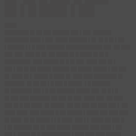
█▌▌█ ███▌▌██
████
████████ █▌██ ██▌█████▌██▌▌██▌ ██████
████████ ███▌▌██▌ ████ ██████ ▌█▌ █▌█ █▌▌██
▌█████▌▌▌█ ███ ██████ ████████████ ██▌ ██ ███
██▌ ██▌ ███ █▌█▌ ██ ████ █▌█ ████ █▌█▌█
████████▌ ███ █████ █▌█ █▌██▌ ███▌██▌█▌▌
██▌▌██ █▌██ ████▌█████▌██ ████▌████▌▌██ ██▌
█▌ ███▌█▌▌ ███
█▌█ ███▌█▌ ███ ███ ███████▌█▌
██████▌ █▌██ ██ ▌█ ██▌█ ████▌ ▌█ ██████
█▌███████ ██▌▌█ ██ ██████ ████▌██▌ █▌█ ▌█
█▌██▌███ ██████▌██ ██▌█▌██▌ ███▌██▌ ██ ███
██▌█▌█ ██ ███▌ █▌████▌ ██ ██ ██▌██ ███ ██▌▌ ██
███▌███▌ ███ ████▌█ ██ █████ ▌████ ██▌███
███
█▌███▌ █▌█▌████▌▌▌█ ███▌ ██▌▌▌ ████ ██ ██▌█
▌█▌██████ ██ █▌███ ████▌█████▌███ ███▌▌██
██▌▌ ████ █▌█ █████████▌▌███ ███ ███ █████