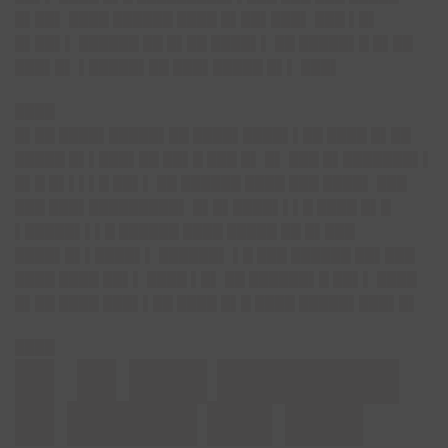
█▌██▌ ████ ██████ ████ █▌██▌███▌ ███ ▌█▌
█▌██▌▌ ██████ ██ █▌██ ████▌▌ ██ █████▌█ █▌██
███▌█▌ ▌█████▌██ ███▌█████ █▌▌ ███▌
████
█▌██ ████▌█████▌██ ████▌████▌▌██ ████ █▌██
█████ █▌▌███▌██ ██▌█ ███ █▌ █▌ ███ █▌███████▌▌
█▌█ █▌▌▌▌█ ██▌▌ ██ ██████ ████ ███ ████▌ ███
███ ███▌█████████▌ █▌█▌████▌▌▌█ ████ █▌█
▌█████▌▌▌█ ██████ ████ █████ ██ █▌███
████▌█▌▌████▌▌ ██████▌ ▌█ ███ ██████ ██▌███
████ ████ ██▌▌ ████ ▌█▌ ██ ██████▌█ ██▌▌ ████
█▌██ ████ ███▌▌██ ████ █▌█ ████ █████▌███▌█▌
████
█▌ █▌███ ███████
█▌█████ ██▌███