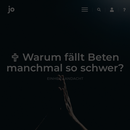
toggle
navigation
Warum fällt Beten
manchmal so schwer?
EINHEIT | ANDACHT