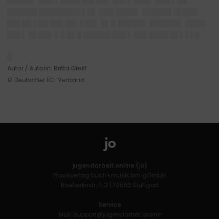
█████▌ ███ ▌████ ██▌██▌ ██▌▌ ███▌ ███ ▌██
██████ ████████▌▌█▌ ███ ████▌ ██████ █▌███
██▌██ ▌██ ██▌██▌▌██▌ █▌█ █████▌ ██████▌ ████
██▌▌ █▌██▌ ▌█ █▌█ █████▌██▌▌ ██▌████ █▌▌▌▌█
█
Autor / Autorin: Britta Greiff
© Deutscher EC-Verband
jugendarbeit.online (jo)
Praxisverlag buch+musik bm gGmbH
Haeberlinstr. 1–3 | 70563 Stuttgart
Service
Mail:
support@jugendarbeit.online