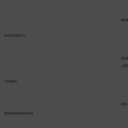
Geb
Interaktiv
Geb
„Ch
Video
Ich
Bibelarbeiten