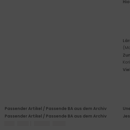
Hio
Lär
(Ma
Zu
Kor
Vie
Passender Artikel / Passende BA aus dem Archiv
Une
Passender Artikel / Passende BA aus dem Archiv
Jes
███▌ ████ ▌ █████▌ ████▌