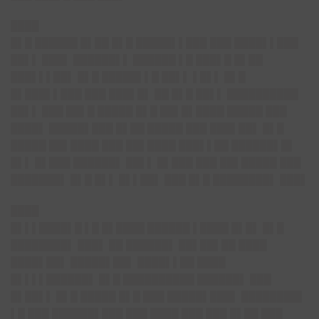
████
█▌█ ██████ █▌██ █▌█ █████▌▌███ ███ ████▌▌███
██▌▌ ███▌ ██████▌▌ ██████ ▌█ ███▌█ █▌██
███▌▌▌██▌ █▌█ █████▌▌█ ██▌▌ ▌█▌▌ █▌█
█▌███▌▌███ ███ ███▌█▌ ██ █▌█ ██▌▌ ██████████
██▌▌ ███ ██▌█ █████ █▌█ ██▌█▌████ █████ ███
████▌ █████▌███ █▌██ █████ ███ ███▌██▌ █▌█
█████ ██▌████ ███ ██▌████ ███▌▌██ ██████▌█▌
█▌▌ █▌███ ██████▌ ██▌▌ █▌███ ███ ██▌█████ ███
███████▌ █▌█ █▌▌ █▌▌██▌ ███ █▌█ ████████▌ ███▌
████
█▌▌▌████▌█ ▌█ █▌████ ██████ ▌████ █▌█▌ █▌█
████████▌ ███▌ ██ ██████▌ ██▌██▌██ ████
████▌██▌ █████▌██▌ ████▌▌██ ████
█▌▌▌▌██████▌ █▌█ ██████████ ██████▌ ███
█▌██▌▌ █▌█ █████ █▌█ ███ █████▌███▌ ████████▌
▌█ ███ ██████▌███ ███ ████ ███ ███ █▌██ ███