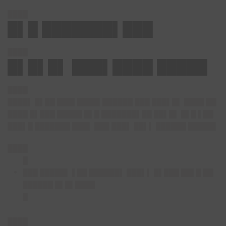
████
█▌█ ███████▌███
████
█▌█▌█▌ ███▌████ █████
████
████▌ █▌██ ███▌████▌██████ ███ ███▌█▌ ████ ██
████ █▌███ █████ █▌█ ███████▌██ ██▌█▌ █▌█ ▌██
███▌█ ███████ ███▌ ███ ███▌ ██▌▌ ██████ █████▌
████
█
███ █████▌ ▌██ ██████▌ ███▌▌ █▌███ ██▌█ ██
██████ █▌█▌████
█
████