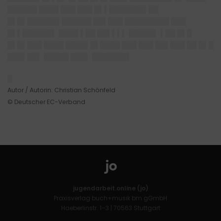
██████ ████ ███ ███ █▌▌███████▌██
█▌█▌██████▌██████ ██▌███ █████████ ███
█▌▌██████▌ ████ ▌██ ██▌▌▌▌ █████▌ ▌██ █▌█
█▌█▌███ ████ ████▌█▌████ ███ ███ ██▌███ ██ █▌█
███▌██▌ █████ ███▌ ███████▌
█
Autor / Autorin: Christian Schönfeld
© Deutscher EC-Verband
jugendarbeit.online (jo)
Praxisverlag buch+musik bm gGmbH
Haeberlinstr. 1–3 | 70563 Stuttgart