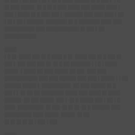
█▌██▌▌██ ██▌▌█▌▌ █▌█ ███▌█████ █▌█ ██▌▌ ▌█
█▌███ ████▌ █▌█ █▌█ ███ ████ ███ ████▌███▌▌
███ ▌████ █▌█ ███ ██▌▌ ██████ ███ ███ ███ ▌██
▌█▌▌██ ▌█████▌ ███████ █▌█ ███████ ███▌███
██████████ ███ ███████████ █▌██▌▌██
██████████▌
████
▌█ █▌ ████ ██▌█▌█ ███▌█ █▌ ████ ██▌█▌█ ██▌█▌
██▌▌ ██▌███ ██▌█▌ █▌█ ██ ██████▌▌▌█ ▌████
████▌ ▌████ ██ ███ ████▌██ ██▌ ███ ███
███████████ ███ ███ █████▌███ ███ ▌████▌▌▌██
█████▌████▌▌ █████████▌ ██ ███ █████ █▌█
██▌▌▌ █▌██ ██ ███████▌████ ███ ████ █▌████
█████▌ ██ ██▌████▌ ██▌▌ █▌█ ████▌██▌▌██ ▌█
███▌ ████████▌ █▌██▌ █▌█▌█▌ █▌█ ██████ ███
█████████ ███▌████▌ ████▌ █▌██
█▌█▌█▌█▌█▌▌██▌▌██▌