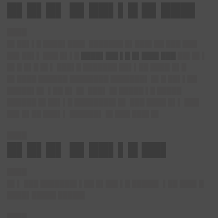
█▌█▌█▌ █▌██▌▌█ █▌███▌
████
█▌██▌▌█ ████▌███▌ ███████ █▌███▌██ ███ ███
██▌██▌▌ ███ █▌▌█
████▌██▌▌█ █▌███▌███
██▌█▌▌
█▌█ █▌█ █▌▌ ███▌█ ███████ ██▌▌██ ████ █▌█
█▌████ ██████ ████████ ███████▌ █▌█ ██▌▌██
█████▌█▌ ▌██ █▌ █▌ ███▌ █▌█████ ▌█ █████
██████ █▌██▌▌█ ████████▌█▌ ███ ████ █▌▌ ███
██▌█▌██ ███▌▌ ██████▌ █▌███ ███▌█▌
████
█▌█▌█▌ █▌██▌▌█ ██▌
████
█▌▌ ███ ███████▌▌██ █▌██▌▌█ █████▌ ▌██ ███▌█
████▌█████ █████▌
████