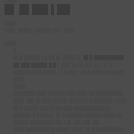
████
█▌ █▌██▌▌██
████
███▌ ████▌▌███ █▌██▌▌███▌
████
█
█▌█ █████▌▌█ ██ █▌ ████ █▌
█▌█ ██████████
██ ███ █████▌█ █
▌ ███ █▌▌█ ██▌█▌▌ █▌█
██████ ███ ████▌▌▌█ ██▌▌ █▌█ ████ ██████▌
██▌▌
████
██████▌▌███ ██████ ███ ███▌██ █████████
███▌ ██▌█▌███▌████▌ ██████ █ ██████▌▌███▌
█▌█ █████ ███ █▌██ ███ ████████████▌
██████ █ █████▌ █▌█ ██████ █████▌████ ██
█▌███ ████████ ██▌▌█▌ ██▌██▌ ██
███▌████████ █▌████ ▌███▌ █▌█ ██████ ███