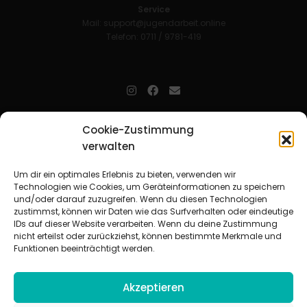
Service
Mail:
support@jugendarbeit.online
Telefon: 0711 / 9781-419
jugendarbeit.online
- kurz jo - ist der Online-Materialpool für
Cookie-Zustimmung
Mitarbeitende in der christlichen Kinder-, Jugend- und jungen
verwalten
Erwachsenenarbeit. Auf
jo
findet man unkompliziert und schnell
zahlreiche praxiserprobte Materialien und gewinnt so Zeit für
Beziehungsarbeit.
Um dir ein optimales Erlebnis zu bieten, verwenden wir
Technologien wie Cookies, um Geräteinformationen zu speichern
und/oder darauf zuzugreifen. Wenn du diesen Technologien
Beteiligte Verbände
zustimmst, können wir Daten wie das Surfverhalten oder eindeutige
CVJM-Landesverband Bayern e. V.
|
CVJM-Gesamtverband in
IDs auf dieser Website verarbeiten. Wenn du deine Zustimmung
Deutschland e. V.
nicht erteilst oder zurückziehst, können bestimmte Merkmale und
CVJM-Westbund e. V.
|
Deutscher Jugendverband „Entschieden für
Funktionen beeinträchtigt werden.
Christus“ e. V.
Evangelisches Jugendwerk in Württemberg
Akzeptieren