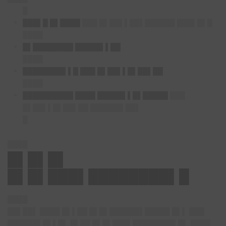
█
███▌█ █▌████
███ █▌██▌▌██▌██████ ███▌█▌█
████
█▌████████ █████▌▌██
████
████████▌▌█ ███ █▌██▌▌█▌██▌██
████
██████████ ████ █████▌▌█▌█████
███
█▌██▌▌█▌██▌██ ██████▌██▌
█
████
█▌█▌█▌
█▌█▌███▌████████▌█
████
██▌██▌ ████ █▌▌██ █▌█▌██████▌█████ █▌▌ ███
██████▌█▌▌█▌ █▌██ █▌█▌███▌████████▌█▌ ████