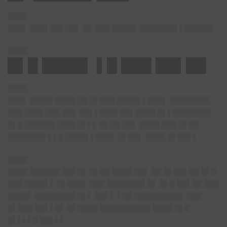
████
███▌ ███▌██▌██▌ ██ ███ █████ ███████▌▌█████▌
████
█▌█ ████▌ ▌█ ███ ██▌██
████
███▌ ████▌████ ██ █▌███ ████▌▌███▌ ████████
███ ███▌███ ██▌ ██▌▌███▌██▌████ █▌▌███████▌
█▌█ ██████ ███▌█▌▌▌ █▌██ ██▌ ████ ███ █▌██
███████▌▌▌█ ████▌▌███▌ █▌██▌ ████ █▌██▌▌
████
████ ██████ ██▌█▌ █▌██ ████ ██▌ ██ █▌██▌██ █▌█
███ ████▌▌ █▌███▌ ███ ███████▌█▌ █▌█ ██▌██ ███
████▌ ████████ █▌▌ ██▌▌ ▌██ █████████▌ ███
█▌███ ██▌▌█▌ █▌████ ██████████ ████ █▌█
█▌▌▌▌█ ██▌▌▌