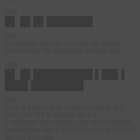
████
█▌ █▌█▌███████
████
█▌█ ██████▌▌████ ██▌▌██ ████▌▌█▌ ██████▌
█▌██ ████ ██▌▌██ ██████████ █▌█████▌███▌
████
█▌ █▌█████████ ▌██▌▌
███▌████████
████
█▌█▌▌ █▌█ ███ ██ █▌█▌ █▌███ ████▌██▌█▌ █▌█
██▌▌ ▌▌██▌ █▌█ ██ ███████ ███ █▌█
█▌████████▌████ ██████▌▌ ███ ██▌██ ████████
██████ ████▌ ████ █▌███ █████ ▌▌██▌ █▌█ ▌█████
███ ███▌█ ███ ███▌