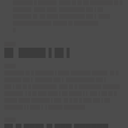
███████ █ ██████▌ ████ █▌█▌██ ████████ █▌█
██████▌ ████ ███▌ █████████ ██▌▌██
██████▌█▌ ██ ████ █████████ ██▌▌ ████
█████████████▌█████ █▌████████▌
█
████
█▌ ████▌▌█▌▌
████
███████ █▌█ ██████▌▌████ ███████ █████▌ █▌█
██████ ██▌▌ ██████ ██▌▌ ██████████ ██▌▌
██▌▌██ █▌█ ████████▌ ███ █▌█ ████████ ██████
██████▌ ▌█ █▌███ ███▌▌██ ████▌▌▌ ██▌▌██ █▌█
████▌████ ██████▌▌██▌ █▌█ █▌█ ███ ██▌▌██
██████▌▌▌███▌▌ ▌█████ ███████▌
████