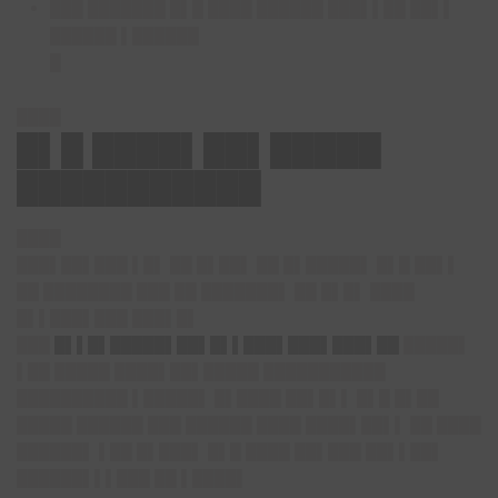
███ ███████ █▌█ ████ ██████ ███▌▌██ ██▌▌
██████ ▌██████
█
████
█▌█ ████▌██▌█████
███████████
████
███▌██▌███ ▌█▌ ██ █▌██▌ ██ █▌█████▌ █▌█ ██▌▌
██ ████████ ███ ██ ███████▌ ██ █▌█▌ ████
█▌▌███▌███ ███▌█▌
███
█▌▌█▌█████▌██▌█▌▌███▌███▌███▌██
█████▌
▌██ █████ ████▌██▌█████ ███████████
██████████ ▌█████▌ █▌████ ██▌█▌▌ █▌█ █▌██
█████ ██████ ███ ██████ ████ ████▌██▌▌ ██ ████
██████▌ ▌██ █▌███▌ █▌█ ████ ██▌███ ██▌▌██▌
██████▌▌▌███ ██ ▌████▌