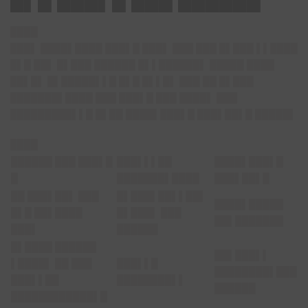
█▌█ ███▌█ ███ ██████
████
███▌ ████▌████ ███▌█ ███▌ ███ ███ █▌███ ▌▌████
█▌█ ██▌ █▌███ ██████ █▌▌██████▌ █████ ████
██▌█▌ █▌█████▌▌█ █▌█ █▌▌█▌ ███ ██ █▌███
███████▌████ ███ ███▌█ ███ ████▌ ███
█████████▌▌█ █▌██ ████▌███▌█ ███▌██▌█ █████▌
████
██████ ███ ███▌█
███▌▌▌██
████▌███▌█
█
███████▌████
███▌██▌█
██ ███▌██▌ ███
█▌███▌██▌▌██▌
████▌█████
█▌█ ██▌████
█▌███▌ ███
██▌███████
███▌
██████
█▌████ ██████
██▌███▌▌
▌████▌ ██ ███
███▌▌█
████████▌███
███▌▌██
████████▌▌
██████
████████████▌█