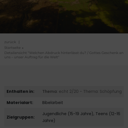
zurück
|
Startseite
Detailansicht "Welchen Abdruck hinterlässt du? / Gottes Geschenk an
uns – unser Auftrag für die Welt"
Enthalten in:
Thema
: echt 2/20 - Thema: Schöpfung
Materialart:
Bibelarbeit
Jugendliche (15-19 Jahre), Teens (12-16
Zielgruppen:
Jahre)