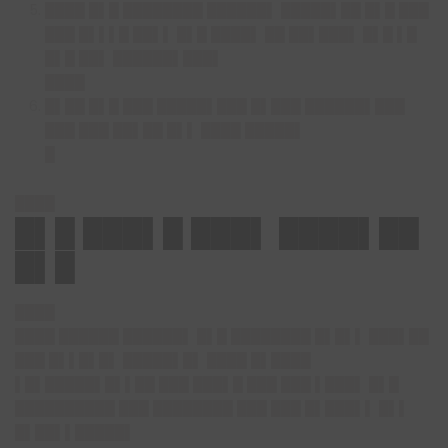
████ █▌█ ████████ ██████▌ █████▌██ █▌█ ███
███ █▌▌▌█ ██▌▌ █▌█ ████▌ ██ ██▌███▌ █▌█ ▌█
█▌█ ██▌ ██████▌███▌
████
█▌██ █▌█ ███ █████▌███ █▌███ ██████▌███
███ ███ ██▌██ █▌▌ ████ █████▌
█
████
█▌█ ███▌█ ███▌ ████▌██
█▌█
████
████ ██████ ██████▌ █▌█ ████████ █▌█▌▌ ███▌██
███ █▌▌█▌█▌ █████▌█▌ ████ █▌████
▌█▌█████▌█▌▌██ ███ ███▌█ ███ ███ ▌███▌ █▌█
██████████ ███ ████████ ███ ███ █▌███▌▌ █▌▌
█▌██▌▌█████▌