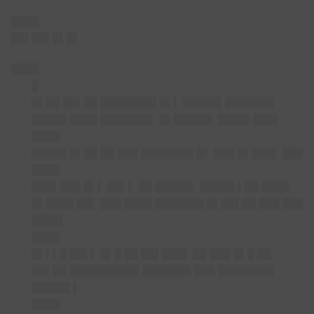
████
██▌██▌█▌█▌
████
█
█▌██ ██▌██ ████████ █▌▌ █████▌███████
█████ ████ ███████▌ █▌█████▌ ████▌███▌
████
█████ █▌██ ██ ███ ███████▌█▌ ███ █▌███▌ ███
████
███▌███ █▌▌ ██▌▌ ██ █████▌ █████ ▌██ ████
█▌████ ██▌ ███ ████ ███████ █▌██▌██ ███ ███
████▌
████
█▌▌▌█ ██▌▌ █▌█ ██ ██▌███▌ ██ ███ █▌█ ██
██▌██ ██████████ ███████ ███ ████████
█████▌▌
████