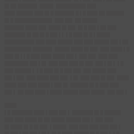
█▌██ ██████▌ ████▌ ██████████ ███
███▌█████▌███ █▌█ ██████▌█ ▌█ ███▌██ ██████
█▌█ ████████████▌ ███ ██▌ ██ █████
██████▌████ ██▌ ████ █▌██▌ █▌█ ██▌▌██ ███
███████ █▌██ █▌█ ██▌▌▌ ▌█ ███ █▌█ ▌████▌
██████████ ███ ███▌█████ ███ ███ █████ ██▌▌██
█████████ ██████▌ █████ ████ █▌██▌ ███ ████ ▌█
███ █▌▌▌█ ███ ███▌████ ██▌▌ ██▌██▌ ███ ███
████████ ██▌▌█▌ ███ ███ ███ █▌██▌ ██▌▌█▌▌ ▌█
███ █████▌▌ ▌█ ███ █▌█ ██▌██▌ ██▌████▌███
██▌▌██▌ ███ ████ ███ ██▌ ▌█▌ ███ ███ █▌██▌ ████
████ ███ ███ ████ ▌██▌█▌ ██████ █▌█ ███ ███
██▌▌ ██ ███ ███▌▌████ █████ ███▌████▌ ██▌██▌▌
████
▌█ ███████ ███▌▌███ ██▌▌ ███████ █▌█ █████▌
███ ███ ████ █▌██ ████▌█████ ██▌▌ ██▌███
█▌████ █▌█ █▌██▌ ▌████▌ ███ ███ ███ ███ ██▌▌