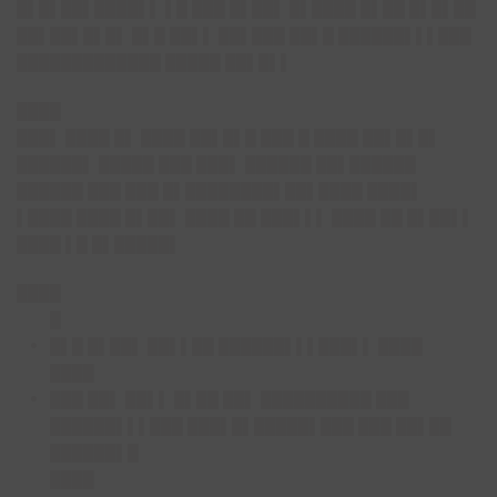
█▌█▌██▌████▌▌ ▌█ ███ █▌██▌ █▌████ █▌██ █▌█▌██
██▌██▌█▌█▌ █▌█ ██▌▌ ██▌███ ██▌█ ██████▌▌▌███
█████████████ █████ ██▌█▌▌
████
███▌ ████ █▌ ████ ██▌█▌█ ███ █ ████ ██▌█▌█▌
██████▌ █████ ███ ███▌ ██████ ██▌██████
██████ ███ ███ █▌████████▌██▌████ ████▌
▌████ ████ █▌██▌ ████ ██ ███▌▌▌ ████ ██ █▌██▌▌
████ ▌█ █▌█████▌
████
█
█▌█ █▌██▌ ██▌▌██ ██████▌▌▌███▌▌ ████
████
███ ██▌ ██▌▌ █▌██ ██▌ ██████████ ███
██████▌▌▌███ ███▌█▌█████▌███ ███ ██▌██
██████▌█
████