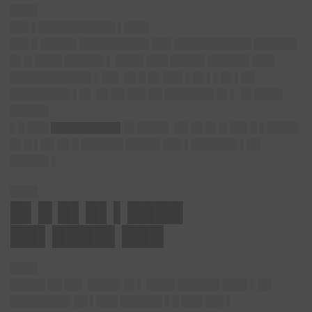
████
██▌▌███████████ ▌███▌
██▌█ █████ ██████████ ███ ███████████ ██████
█▌█ ████ █████▌▌ ████ ███ █████ ██████ ███
███████████▌▌██▌ █▌█ █▌███ ▌█▌▌▌█▌▌██
████████▌▌█▌ █▌██ ██▌██ ███████ █▌▌ █▌████
█████▌
▌█ ███
██████████
█▌████▌ ██ █▌█▌█ ██▌█ ▌████▌
█▌█ ▌██ █▌█ ██████ █████ ██▌▌██████▌▌██
█████▌▌
████
█▌█ █▌█▌▌████
██▌████▌███
████
█████ ██ ██▌ ████▌█▌▌ ████ ██████ ███▌▌██
████████▌██ ▌███ ██████ ▌█ ███ ██▌▌