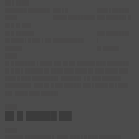
██ ▌████▌
███████ ███████
██▌▌█
███▌▌█████▌
████
████▌████████▌
██▌██████▌█
█▌█ █▌███
█▌█ ██████
██▌███████▌
█▌████ ▌█ ██▌▌██
██████████
▌
█████▌
█▌█████
████
█▌█ ██████▌▌████ ██▌█▌██ ██████ ███ ███████
█▌█ █▌▌██████ █▌████ ███ ████ █▌███ ████ ███
███▌█ ███ ████████▌ ██████▌ ▌█ ███ ██████
████████▌ ███ █▌█ ██▌█████▌██▌▌████ █▌▌███
██▌ ████ ███▌█████▌
████
█▌█ █████ ██
████
██████ ████████▌▌ ███▌ ███ ▌█ ███ ███████