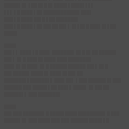
█████▌█▌ ▌██ █▌█ █▌████▌▌████▌▌▌▌
▌▌▌ ▌█ ████ ▌██ ████████████▌███▌
███ ▌█ ████ ██▌█ ▌██ ███████▌
███ ▌█ ████ ▌██ ██▌██ ██▌▌ █▌▌█▌█ ███▌█▌▌██
████▌
████
██▌▌▌ ████ ▌█ ███▌ ███████▌ █▌█ █▌██ ██████
██▌▌ █▌█ ███▌█▌████ ███▌████████
███▌█▌█▌███▌ █▌█ ██████ ██████ ██▌▌ █▌█
██▌█████▌ ████ █▌████ █▌██▌██
███████▌▌██████▌▌ ███▌██▌ ▌███ ██████ █▌███
██████ ███ █████ ▌██ ███▌▌ ████▌ █▌██▌██
██████▌▌ ███ ███████▌
████
██▌███ ███████▌█ █████ ████ █████████▌█ ███
█████▌█▌ ███ ████ ███ ███ ██████ ████▌▌█