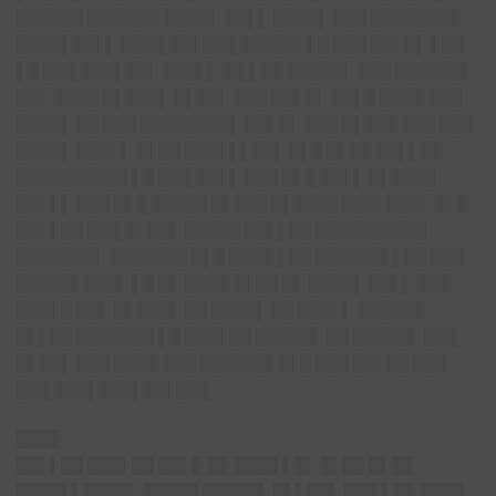
██████ ██████▌████▌ ██▌▌ ████▌ ███ ████████
████▌██▌▌ ████ ██▌███ █████▌▌█ ███ ██▌█▌ ▌██
▌█ ███ ███▌██▌ ███▌▌ ██ ▌██ █████▌ ███ ██████▌
██▌ ████ █▌███▌ █▌██▌ ███ ██▌█▌ ██▌█ ████ ███
████▌ ██ ███ ████████▌ ██▌█▌ ███ █▌███ ███ ███
████▌ ███▌▌ █▌██ ███▌▌▌██▌ █▌█ █▌██ ██▌▌██
██████████ ▌█ ███ ██▌▌ ███ █▌█ ██▌▌ █▌████
██▌▌▌ ███ █▌█ █████ █▌███ █▌████ ███▌███▌ █▌█
██▌▌██ ███ █▌██▌ █████ ██▌▌██ ██████████
███████▌ ███████ █▌█ ████ ▌██ ██████▌▌██ ███
█████▌███▌ ▌█ █▌ ████ █▌██ █▌ ████▌ ██▌▌ ███
███▌█ ██▌ █▌███▌ ██ ████▌ ██ ███▌▌ ██████
█▌▌██ ███████ ▌█ ███▌██ █████▌ ██ █████▌ ███
█▌██▌ ███ ████ ███ ██████▌█▌█ ███ ██▌██ ███
███ ███▌███▌██▌███
████
██▌▌██ ███▌██ ██▌█ ██ ████ ▌█▌ █▌██ █▌██
████▌▌████▌ █████ █████▌ █▌▌██▌ ███ ▌██ ████