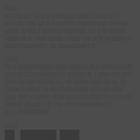
████
███ █████▌ ▌██ █▌█ ██████ ████ █▌███▌█ ▌█
█▌▌▌██ ▌██▌ ██ █▌█ ████ ██ █████████ ███ ███▌
████▌ █▌██▌ ▌████ ██ ████▌██▌██▌ ▌██ █████▌
█████ █▌█▌ ███▌████▌ ▌████ ▌██ █▌█▌█▌███▌▌██
████ ████████▌▌██ █████████▌▌█
████
██▌▌███████████ ▌███▌ █████▌ █▌█ ██████ ████
█▌███▌█ █▌█ ████████▌ █████▌█▌ ▌████ ███ ███▌
███ ▌██ ▌██ █████▌█▌▌ ██ █████ ███▌██▌█▌ ██
████▌█▌████▌ █▌██▌ ████ ████▌██▌▌ █▌▌███
█▌█▌ ██▌▌▌ ████ ▌████ ███ ███▌████▌▌▌█ ▌█ ███
██████ ███ ██▌▌█▌██▌ ████ ███████▌▌▌█
██▌▌██████████▌
████
█▌ █████▌███