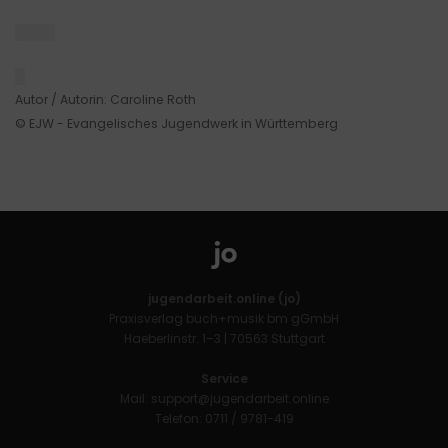
████
█
Autor / Autorin: Caroline Roth
© EJW - Evangelisches Jugendwerk in Württemberg
jugendarbeit.online (jo)
Praxisverlag buch+musik bm gGmbH
Haeberlinstr. 1–3 | 70563 Stuttgart
Service
Mail:
support@jugendarbeit.online
Telefon: 0711 / 9781-419