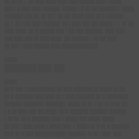
█▌██ █▌▌ █▌███ ███▌███ ███ █████ ███ ▌████
██▌▌█ ███ ███ █████▌ ████▌▌█ █▌██ ██████ ▌████
██████ ██▌█▌ █▌██ ▌█▌██ ████ ███ █▌█ █████▌
█▌▌ █▌▌██ ███ █████▌ █▌▌███ ██▌██ ████▌▌▌ █▌██
███ ███▌ █▌█ █████ ██▌▌██ ██▌█████▌ ███ ███
██▌███ ██▌█▌███ ███▌ ██ █████▌▌█▌██ ███
█▌██▌▌███ █████ ███ ████████████
████
██████ ██▌██
████
█▌█ ██▌▌█████████ █▌███ ██████ █▌████ █▌██
█▌█ ██████ ███ ███ █▌▌███ ██████ █▌█ ███████
█████▌██████▌██████▌ ████ █▌█▌▌██ █▌█ █▌██
▌█ █▌███ ██▌██ ███▌ █▌█ ██████ ██████ █████▌
▌█▌█▌ █▌█ ██████ ███ ▌████ ██▌████ ████
█▌██▌▌███ ███▌▌████ ██▌ ▌████ █▌█ █▌█ ██████
███ █▌█ ██▌██████████ ██████ █▌█▌▌██▌ ██▌