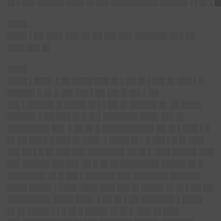
█▌▌██▌█████▌███▌█▌██▌█████████▌█████▌▌▌█▌▌█
████
████ ▌██ ███▌██▌ █▌██ ██▌██▌ ██████▌█▌▌██
███▌██▌█▌
████
████ ▌███▌ ▌██ ████ ███ █▌▌██ █▌▌██▌█▌███ ▌█
█████▌█ █▌█ ██▌██▌▌██ ██▌█ ██▌▌██
██▌▌█████▌█ ████▌█▌▌▌██ █▌█████▌█▌ █▌████
█████▌ ▌██ ███ █▌█ █ █ ███████ ███▌ ██▌█▌
████████▌██▌ ▌██ █▌█ ██████████▌██ █▌▌███ ▌█
█▌██ ██▌▌█ ███ █▌███▌ ▌████ █▌▌█ ██▌▌█ █▌███
██▌██ ▌█ █▌███ ██▌███████▌██ █▌▌ ███ █████ ███
██▌█████▌██▌██▌ █▌█ █▌█▌████████ █████ █▌█
███████▌ █▌█ ██▌▌██████ ███ ███████ ██████
████ ████▌▌███▌ ███▌███ ██▌█▌████▌█▌█▌▌██ ██
████████▌ ████ ███▌ ▌██ █▌▌██ ███████ ▌████
█▌█▌████▌▌▌█ █▌█ ████▌█▌█▌▌ ███ █▌███