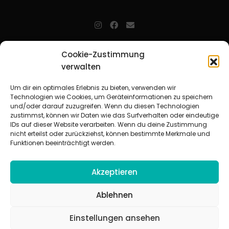
jugendarbeit.online
- kurz jo - ist der Online-Materialpool für
Cookie-Zustimmung
Mitarbeitende in der christlichen Kinder-, Jugend- und jungen
verwalten
Erwachsenenarbeit. Auf
jo
findet man unkompliziert und schnell
zahlreiche praxiserprobte Materialien und gewinnt so Zeit für
Beziehungsarbeit.
Um dir ein optimales Erlebnis zu bieten, verwenden wir
Technologien wie Cookies, um Geräteinformationen zu speichern
und/oder darauf zuzugreifen. Wenn du diesen Technologien
Beteiligte Verbände
zustimmst, können wir Daten wie das Surfverhalten oder eindeutige
CVJM-Landesverband Bayern e. V.
|
CVJM-Gesamtverband in
IDs auf dieser Website verarbeiten. Wenn du deine Zustimmung
Deutschland e. V.
nicht erteilst oder zurückziehst, können bestimmte Merkmale und
CVJM-Westbund e. V.
|
Deutscher Jugendverband „Entschieden für
Funktionen beeinträchtigt werden.
Christus“ e. V.
Evangelisches Jugendwerk in Württemberg
Akzeptieren
Ablehnen
Einstellungen ansehen
© 2026 jugendarbeit.online