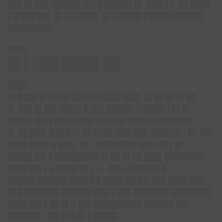
███ █▌███ ██████ ██▌█ █████▌█▌ ███▌▌▌ ██ ████
▌█▌██▌██▌ █▌█ ▌████▌ █▌█ █▌██▌▌██ ██████ ██
█████████
████
█▌▌███ ████▌██
████
█▌█ ██▌█▌████ ██████ ███▌███▌ █▌██ █▌█▌██
█▌███ █▌██▌████▌█ ██▌█████▌ █████▌▌▌▌█▌
█████ ██▌▌████████ █▌████ ██████ ██████▌
█▌██ ███▌█ ███ █▌█▌████ ███▌██▌ ██████ ▌█▌ ██▌
████ ██ █▌█ ███▌ █▌▌ ████████ ██▌▌██ ▌█▌▌
█████ ██▌▌█████████ █▌██ █▌██ ███▌████████
█▌██ ██▌▌█ ████▌█▌▌▌▌ ███ ▌████ █▌█
█████▌██████ ████ ▌█ ████ ██▌▌█ ███ ███▌ ███▌
█▌█ ██▌████ ██████ ███▌▌██▌ ███ ███▌████████
████ ██▌▌██ █▌█ ██▌██████████ ██████ ██▌
██████▌ ▌██ █▌█ █▌▌█████