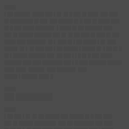
████
▌██ █████▌ ████ ██▌▌█▌ █▌█ ██▌█▌███▌ ██▌███
█▌████████ █▌██▌ ██▌█████ █▌█ ██▌█▌████ ███
█▌█ ██▌████ ██████▌ ▌████ █▌██ ██████ ███
██▌█▌█████ ██████ ██▌█▌ █▌██ ███ █▌███ █▌██▌
████ ███ ██████▌ █▌▌ ███ █▌▌██ ████▌▌█▌ ███
████▌ █▌▌ █▌███ ██▌▌██ █████ ▌████▌█▌ ▌██ █▌█
█▌▌█████ ██████ ██▌ ██ ██▌▌▌█ █▌█ ██▌████
██████ ███ ███ ███████ ██▌▌█ ███ ██████ █████
███▌███▌ █████▌ ███ ██████▌ ███
████▌▌█████▌███▌█
████
██ ███████▌
████
▌██ ██▌▌█▌ █▌██ █████ ██▌█████ █▌█ ██▌███
██▌█▌█████ ███████▌ ██▌██ ███████ ██▌███