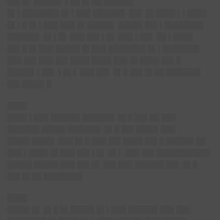
██▌█▌ █████▌ ▌██ █▌██ ██████
█▌▌███████▌█▌▌███ ██████▌ ██▌ █▌████ ▌▌████
█▌▌█ █▌▌███ ███ █▌█████▌ █████ ██▌▌████████
██████▌ █▌▌█▌ ███ ██▌▌█▌ ███ ▌██▌ ██ ▌████
██▌█ █▌███ █████ █▌███ ███████▌█▌▌███████▌
███ ██▌███ ██▌████ ████ ███ █▌████ ██▌█
█████▌▌██▌ ▌█▌▌ ███ ██▌ █▌█ ██▌█▌██ ███████
██▌████▌█
████
████ ▌███ ██████ ██████▌ █▌█ ██▌██ ███
██████▌█████ ██████▌ █▌█ ██▌████▌███
████▌████▌ ███ █▌█ ███ ██▌████ ██▌█ █████▌██
███ ▌████ █▌███ ██▌▌█▌ █▌▌ ███ ██▌███████████
█████ █████ ███ ██▌█▌ ██▌███ ██████ ██▌ █▌█
██▌█▌██ ████████
████
████▌█▌ █▌█ █▌█████ █▌▌███ ██████ ███ ███