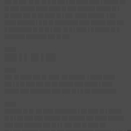
██▌█▌██▌ █▌█▌ █▌█ █▌██▌▌██ ████ ███▌▌█████ ██
█▌███ █████ ████ ████ █▌███ ██████ █████ █▌▌
█▌████ ██▌█▌██ ███▌█▌▌██▌ ████ █████▌ ▌██
████ ██████ ▌█ █▌█▌████████ ███▌█████ ███ ██▌
█ ████████ █▌█▌█▌▌██▌ █▌█ ▌███▌▌█ █████ █▌█
███████ ███████ ██▌█▌██▌
████
██▌▌▌ █▌▌██
████
██▌ █▌████ ██▌█▌ ███▌ ██ █████▌ ▌████ ████
██▌▌█ █▌███ ██▌██ ██ █████ ███ ████▌▌███▌
█████ ███ ███████ ███ ███ █▌▌█ ██ ████████▌
████
██████ █▌█▌ ██ ███▌███████▌▌██ ███▌█▌▌████▌
█▌█ ▌██ ███ ███ █████▌██ █████▌██▌████ █████▌
███ ███ ██████ ██▌█▌▌▌ ██▌██▌█▌███▌██