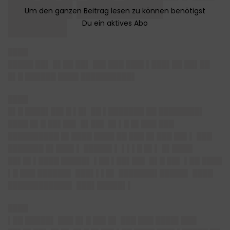
██████ ████████
█████▌
████
█████ ██▌ █▌██ ██▌ ██▌███ ███▌▌███▌██ ██▌██
█▌█ ██████ ████ ██████████▌
████
█▌█ ████▌██▌█ ▌█▌ ██ ▌███████ ██ ████████▌
████ █▌█ ██▌██▌ █▌██▌ █▌▌█ █▌███ ███
██████████ █▌████ ████ ██ ███ █▌███ ██▌▌ ███
███████ █▌███▌▌ █████▌▌ ▌▌▌█ █▌▌ █▌████
██▌█▌▌████ █████▌ ▌██ ▌██▌██▌ █▌█ ██▌ ▌██ ████
▌█ ███ ██████▌ ███▌▌▌█▌ ███████▌█████▌ ████
████████████▌ ███▌█████▌▌
████
▌██ █████▌ ███ █▌█ ██▌█▌ ███ ███ ████▌███