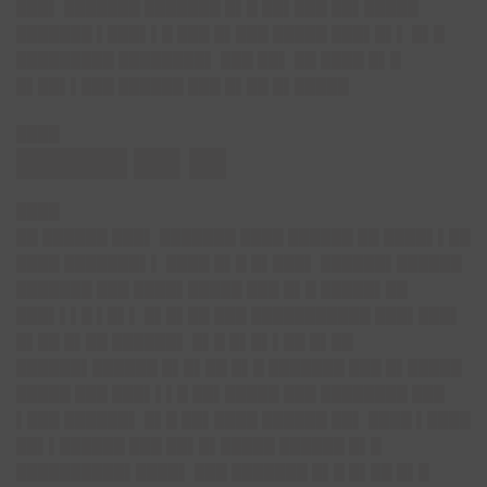
███▌ ███████ ███████ █▌█ ██▌███ ██▌█████
███████ ▌███▌▌█ ███ █▌███ █████ ███▌█▌▌ █▌█
█████████ ████████▌ ███ ██▌ ██ ████ █▌█
█▌██▌▌███ ██████ ███ █▌██ █▌█████
████
██████ ██▌██
████
██ ██████ ███▌ ███████ ████ ██████ ██ ████▌▌██
████ ███████▌▌ ████ █▌█ █▌███▌ ██████▌██████
███████ ███ ████▌█████ ███ █▌█ █████▌██
███▌▌▌█ ▌█▌▌ █▌█▌██ ███ ███████████ ███▌███▌
█▌██ █▌██ ██████▌ █▌█ █▌█▌▌██ █▌██
██████▌██████ █▌█▌██ █▌█ ███████ ███ █▌█████
█████ ███ ███▌▌▌█ ██▌█████ ███ ████████ ███
▌███ ██████▌ █▌█ ██▌████ ██████ ██▌ ████ ▌████
██▌▌██████ ███ ██▌█▌█████ ██████ █▌█
██████████▌████▌ ███ ███████ █▌█ █▌██ █▌█