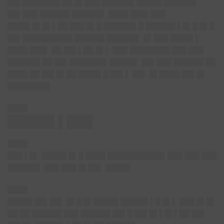
██▌███████▌██ █▌███ ██████▌█████ ██████▌
██▌███ ██████ ██████▌ ████ ███▌███
████▌█▌█▌▌██ ███ █▌█ ██████▌█ ██████ ▌█▌█ █▌█
██▌██████████ ██████ ██████▌ █▌███ ████▌▌
████ ███▌ ██ ██▌▌██ █▌▌ ███ ████████ ███ ███
██████▌██ ██▌███████▌█████▌ ██▌███ ██████ ██
████ ██ ██▌█▌██ ████▌█ ██▌▌ ██▌ █▌████ ██▌█▌
████████▌
████
█████▌▌███
████
███ ▌█▌ █████ █▌█ ████ ███████████▌███ ███ ███
██████▌ ███ ███ █▌██▌ █████
████
█████ ██▌██▌ █▌█ █▌█████ █████▌▌█ █▌▌ ███ █▌█▌
██ ██ ██████ ███ ██████ ██▌█ ██▌█▌▌█▌▌██ ██▌