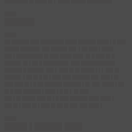
████████ █▌████ █▌▌ ████ █████ ████████▌
████
██████
████
██ ██████ ███ ████████ ████ ██████ ████ ▌█ ███
█████ ██████▌ ██▌█████▌██▌ ▌██ ███ ▌████
██▌▌█████████ █▌███ ████ ███▌ █▌█ ███ █▌█
█████▌ █▌▌██ █ ████████▌ ███ ███████████▌
██████ █ █████▌ ██▌▌ ███ █▌█▌████▌▌▌▌ ██▌█▌
█████▌ ▌██ █▌█ █▌▌███ ███ ██████ ██▌ ███ ▌█▌
███ ███ █▌▌█ ██ ██████ ██████ ▌█▌ ██▌ ████ ▌██
█▌█ ██▌██████ ▌███▌▌█ █▌▌ █▌███
██▌▌█▌████▌███ █▌▌█ ███ ██████ ███▌███▌▌
██▌█▌▌███ █▌▌███ █▌██ █▌██▌ ██▌███▌▌
████
████▌▌█████▌███▌