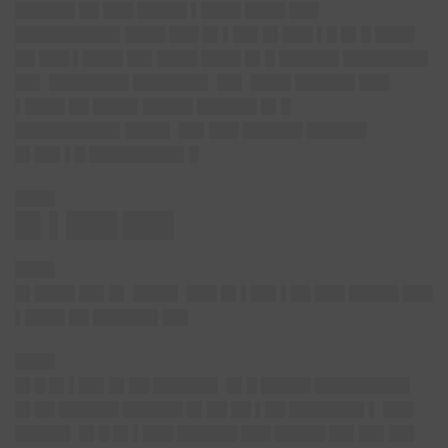
██████ ██ ███ █████ ▌████ ████ ███
██████████▌████ ███ █▌▌██▌█▌███ ▌█ █▌█ ████
██ ███ ▌████ ██▌████ ████ █▌█ ██████ ████████▌
██▌ ████████ ███████▌ ██▌ ████ ██████ ███
▌████ ██ ████▌█████ ██████ █▌█
██████████▌████▌ ██▌███ ██████ ██████
█▌██▌▌█ █████████▌█
████
█▌▌███ ███
████
█▌████ ██▌█▌ ████▌ ███ █▌▌██▌▌██ ███ █████ ███
▌████ ██ ██████▌██▌
████
█▌█ █▌▌██▌█▌██ ██████▌ █▌█ █████ █████████▌
█▌██ ██████ ██████ █▌██ ██ ▌██ ███████▌▌ ███
█████▌ █▌█ █▌▌███ ██████ ███ █████ ██▌██▌██▌