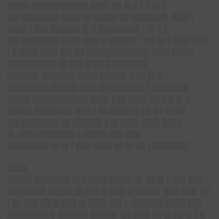
████▌███████████▌███▌ ██ █▌█ ▌█ █▌█
██▌███████▌████ █▌█████ ██ ███████▌ ███▌▌
████ ▌███ ██████ █▌█ ████████▌▌█▌ ▌█
██▌███████▌██ █▌███▌▌ █████▌ ▌██ █▌█ ███▌███
▌█ ████ ███▌██▌██ ████████████▌ ███▌████▌
██████████ ██ ██▌█▌██ █ ███████
██████▌██████▌ ████ █████▌ ▌██ █▌█
████████▌███ ██ ███▌████ ███ █▌▌█ ██████
████▌███████████▌███▌ ▌██ ███▌ ██ █ █ █▌█
█████ ██████ █▌ █▌█ ▌██ ████ █▌▌█ █ ▌█ ███
██▌███████▌██ ██████ █ █▌███▌ ███▌████
█▌████ ███████▌▌█████ ███ ███
████████▌█▌█▌▌███ ████ ██ █▌██ ▌███████▌
████
█████ ███████▌█▌▌████ ████▌ █▌██ █▌▌ ██▌███
██████ █▌███ █▌█▌█ █▌█ ███▌█▌████▌ ███ ███▌██
▌█▌ ███ ██ █▌███ █▌███▌ ██▌▌ ██████▌████ ███
████████▌▌ ██████ █████▌ ██ ███▌██ █▌██ █▌▌█