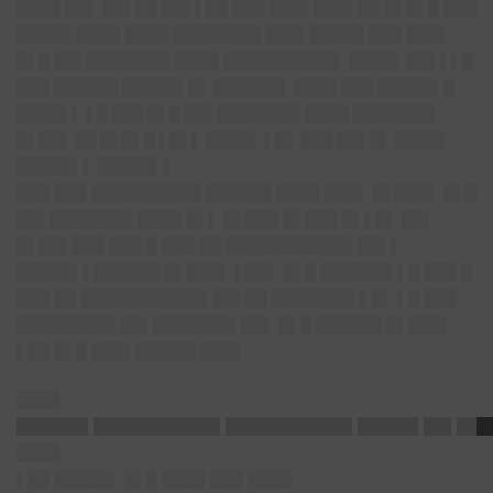
████ ██▌ ██▌██ ██▌▌██ ███ ███▌███▌██ █▌█▌█ ███
█████ ████ ████ ████████ ███▌█████ ███ ███▌
█▌█ ██▌███████▌████ ██████████▌
████▌ ██▌▌▌█
███ ██████ █████▌█▌ ██████▌ ████ ███ █████▌█
████▌▌ ▌█ ███ █▌█ ██▌███████▌████ ███████▌
█▌██▌ ██ █▌█▌█ ▌█▌▌ ████▌ ▌█▌ ███ ██▌█▌ ████▌
█████▌▌ █████▌▌
███ ███ ██████████ ██████ ████ ███▌ █▌███▌ █▌█
██▌███████▌████ █▌▌ █▌███ █▌███ █▌▌█▌ ██▌
█▌██▌███ ███ █ ███ ██ ███████████▌██▌▌
█████▌▌██████ █▌███▌ ▌██▌ █▌█ ██████▌▌█ ███ █
███ ██ ███████████▌██▌██ ███████▌▌█▌ ▌█ ███
█████████ ██▌███████▌██▌ █▌█ ██████ █▌███▌
▌██ █▌█ ███▌█████▌███▌
████
██████▌███████████▌███████████▌
█████▌██▌███
████
▌██ █████▌ █▌█ ████ ███ ████