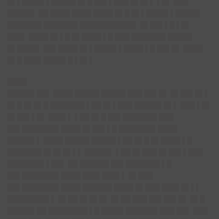
█▌▌████▌▌█████ █▌█ ██▌▌███ █▌█▌▌ ▌█▌ ███
█████▌ ██ ████ ████ ████ █▌█ █▌▌████▌▌█████
███████ ███████ ███████████▌ █▌██▌▌█ ▌█▌
███▌ ████ █▌▌█ █▌████ ▌█ ███ ███████ █████
█▌████▌ ██▌████ █▌▌████▌▌████ ▌█ ██▌█▌ ████
█▌█ ███▌████▌█ ▌█▌▌
████
█████▌██▌ ████ █████ █████ ███ ██▌█▌ █▌██▌█▌▌
█▌█ █▌█▌█ ███████ ▌██ █▌▌███ █████▌█▌▌ ███ ▌█▌
█▌██▌▌█▌ ███▌▌ ▌██ █▌█ ██▌███████ ███
██▌███████▌████ █▌██▌▌█ ███████▌████
█████▌▌ ████ █████ █████ ▌██ █▌█ █▌████ ▌█
███████ █▌█▌█▌▌▌ █████▌ ▌██ █▌███ █▌██▌▌███
███████▌▌██▌ ██ ██████ ██▌███████ ▌█
██▌███████▌████ ███▌███▌▌ █▌███
██▌███████▌████ ██████ ████ █▌███ ███▌█▌▌▌
████████▌▌ █▌██ █▌█▌█▌ █▌██ ███ ██▌██▌█▌ █▌█
█████▌██ ████████ ▌█ ████▌██████▌███ ██▌ ███