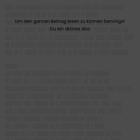
██▌ █████████▌█ ███ ██████ ███ ██▌███████
███████ █▌██ █▌█ █▌████ █▌▌ ▌████
██▌█████▌██▌▌████ █████ ███ ██▌██▌██
█▌███▌████ ███ █████ ██████▌█▌ ████▌███▌██
███ █▌█ ████ █▌▌█ ████████ ▌███▌ ███ ████▌ ███
█▌█ ██████▌██████ █▌██████ ███ █▌███▌███
██▌█▌▌ ████ █▌██▌▌█ █▌█▌█ ████▌█ ███▌█████▌
████
██ ███▌██ ██████ █▌█ █▌████ ▌█ ██████
█▌███▌█▌▌▌▌ █▌██ ████▌██▌▌ █▌██ █▌██
██████████████ ███ █▌█ ██▌█▌█████▌ ███ ██▌█▌
████ ██ █ ███████▌ █▌█ ██████▌██████
██▌██▌██▌ ████▌█▌▌ ██████ ███ ▌█▌ ██▌ ███
██▌▌███ ████████████▌ ████ ████ ██▌▌██▌█
████▌▌█████▌ █████ ██████ █▌██ █▌█
█▌▌████▌▌█████ █▌█ ███████▌█▌▌███
████▌█▌▌▌▌ ████ ██ ████ ▌███ ██████ █▌███