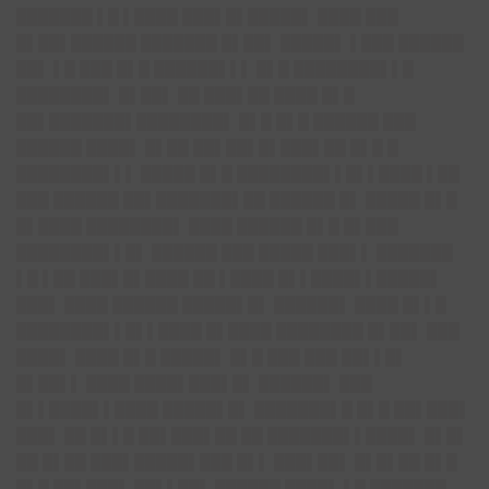
███████ ▌█ ▌████ ███▌█▌█████▌ ████ ███
█▌██▌██████ ███████ █▌██▌ █████▌ ▌███ ██████
██▌ ▌█ ███ █▌█ ██████▌▌▌ █▌█ ████████▌▌█
████████▌ █▌██▌ ██ ███▌██ ████ █▌█
██▌███████▌████████▌ █▌█ █▌█ ██████ ███
██████ ████▌ █▌██ ██▌██▌█▌███▌██ █▌█ █
████████▌▌▌ █████ █▌█ ████████▌▌█▌▌████ ▌██
███ ██████ ██▌███████▌██ ██████ █▌ █████ █▌█
█▌████ ████████▌ ████ ██████ █▌█ █▌███
████████▌▌█▌ ██████ ███ █████ ███▌▌ ███████
▌█ ▌██ ███▌█▌████ ██ ▌████ █▌▌████▌▌█████▌
███▌ ████ ██████ █████▌█▌ ██████▌ ████ █▌▌█
████████▌▌█▌▌████ █▌████ ████████ █▌██▌ ███
████▌ ████ █▌█ █████▌ █▌█ ███ ███ ██▌▌█▌
█▌██▌▌ ████ ████▌███▌█▌ ██████▌ ███
█▌▌████▌▌████ █████▌█▌ ███████▌█ █▌█ ██▌███▌
███▌ ██ █▌▌█ ██▌███▌██ ██ ███████▌▌████▌ █▌█▌
██ █▌██ ███▌█████▌███ █▌▌ ███▌██▌ █▌█▌██ █▌█
█▌█ ██▌███▌ ██▌▌██▌ ██████ ████▌ ▌█ ███████