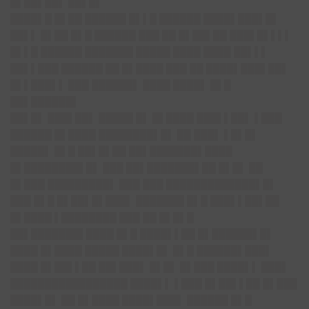
█▌██▌██▌ ██▌█▌
████▌█ █▌██ ██████ █▌▌█ ██████ ████▌███▌█▌
██▌▌ █▌██ █▌█ ██████ ███ ██ █▌██▌██ ███▌█▌▌▌▌
█▌▌█ ██████ ███████ █████ ████ ████ ██▌▌▌
██▌▌███ ██████ ██ █▌████ ███ ██ ████▌███▌██▌
█▌▌███▌▌ ███ ██████▌ ████ ████▌ █▌█
██▌██████▌
██▌█▌ ███▌██▌ █████ █▌ █▌████ ███▌▌██▌ ▌███
██████ █▌████ ████████▌█▌ ██ ███▌ ▌█▌█▌
█████▌ █▌█ ██▌█▌██ ██▌███████▌████
█▌████████▌█▌ ███ ██▌███████▌██ █▌█▌ ██
█▌███ █████████▌ ███ ███ █████████████▌█▌
███ █▌█ █▌██▌█▌███▌ ███████ █▌█ ███▌▌██▌██
█▌████ ▌████████ ███ ██ █▌█▌█
██▌███████▌████ █▌█ ████▌▌██ █▌██████▌█▌
████ █▌████ █████ ████▌█▌ █▌█ ██████▌███▌
████ █▌██▌▌██ ██▌███▌ █▌█▌ █▌███ ████▌▌ ███▌
█████████████████ ████▌▌ ▌███ █▌██▌▌██ █▌███
████▌█▌ ██ █▌████ ████▌███▌ ██████ █▌█