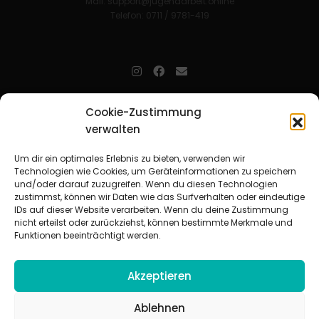
Mail:
support@jugendarbeit.online
Telefon: 0711 / 9781-419
jugendarbeit.online
- kurz jo - ist der Online-Materialpool für
Cookie-Zustimmung
Mitarbeitende in der christlichen Kinder-, Jugend- und jungen
verwalten
Erwachsenenarbeit. Auf
jo
findet man unkompliziert und schnell
zahlreiche praxiserprobte Materialien und gewinnt so Zeit für
Beziehungsarbeit.
Um dir ein optimales Erlebnis zu bieten, verwenden wir
Technologien wie Cookies, um Geräteinformationen zu speichern
und/oder darauf zuzugreifen. Wenn du diesen Technologien
Beteiligte Verbände
zustimmst, können wir Daten wie das Surfverhalten oder eindeutige
CVJM-Landesverband Bayern e. V.
|
CVJM-Gesamtverband in
IDs auf dieser Website verarbeiten. Wenn du deine Zustimmung
Deutschland e. V.
nicht erteilst oder zurückziehst, können bestimmte Merkmale und
CVJM-Westbund e. V.
|
Deutscher Jugendverband „Entschieden für
Funktionen beeinträchtigt werden.
Christus“ e. V.
Evangelisches Jugendwerk in Württemberg
Akzeptieren
Ablehnen