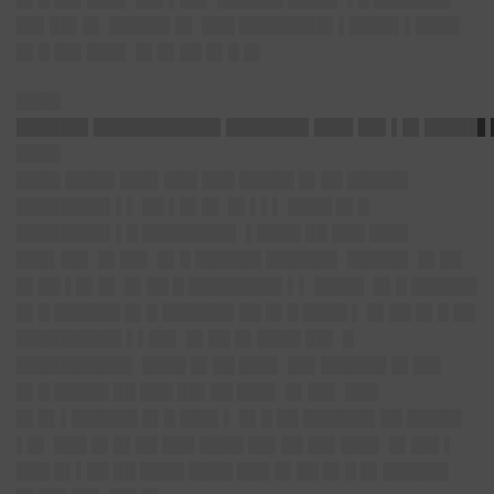
██▌██▌█▌ █████▌█▌ ███ ████████▌▌████▌▌████
█▌█ ██▌███▌ █▌█▌██ █▌█ █▌
████
██████▌███████████▌███████▌███▌██▌▌█▌
█████▌
████
████ ████▌███▌███ ███ █████ █▌██ █████▌
████████▌▌▌ ██ ▌█▌█▌ █▌▌▌▌ ████ █▌█
████████▌▌█ ████████▌ ▌████ ██ ███ ███▌
███▌██▌ █▌██▌ █▌█ ██████ ██████▌ █████▌ █▌██
█▌██ ▌█▌█▌ █▌██ █ ████████▌▌▌ ████▌ █▌█ ██████
█▌█ ██████ █▌█ ██████▌██ █▌█ ████ ▌ █▌██ █▌█ ██
█████████▌▌▌██▌ █▌██ █▌████ ██▌ █
██████████▌ ████ █▌██ ███▌ ██▌██████ █▌██▌
█▌█ █████ ██ ███ ██▌██ ███▌ █▌██▌ ███
█▌█▌▌██████ █▌█ ███▌▌ █▌█ ██ ██████▌██ █████
▌█▌ ███ █▌█▌██ ███ ████ ██▌██ ██▌███▌ █▌██▌▌
███ █▌▌██ ██ ████ ████ ███ █▌██ █▌█ █▌██████