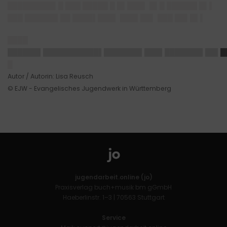
█████████▌█ ███ █████ █ █▌███▌ █▌█ ██████ █▌▌
███ ██████▌██ ████▌███▌ ███▌██▌ ███ ██▌█▌▌
████
██████▌███████████▌███████▌███▌██
█████▌██▌█
█
Autor / Autorin: Lisa Reusch
© EJW - Evangelisches Jugendwerk in Württemberg
jugendarbeit.online (jo)
Praxisverlag buch+musik bm gGmbH
Haeberlinstr. 1–3 | 70563 Stuttgart
Service