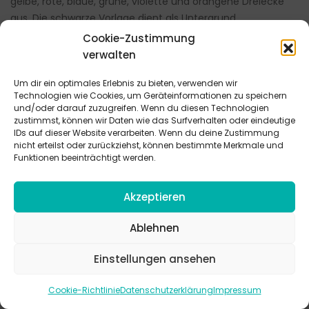
gelbe, rote, blaue, grüne, violette und orangene Dreiecke
aus. Die schwarze Vorlage dient als Untergrund.
Jetzt wird das Gebet wird gelesen. Legt nach jedem Satz
Cookie-Zustimmung
ein Dreieck auf die Vorlage.
verwalten
Gebet
Um dir ein optimales Erlebnis zu bieten, verwenden wir
Technologien wie Cookies, um Geräteinformationen zu speichern
Gott, in unserem Leben gibt es viel Dunkles
und/oder darauf zuzugreifen. Wenn du diesen Technologien
(ein Dreieick legen)
zustimmst, können wir Daten wie das Surfverhalten oder eindeutige
Menschen streiten sich und drehen sich den Rücken zu,
IDs auf dieser Website verarbeiten. Wenn du deine Zustimmung
nicht erteilst oder zurückziehst, können bestimmte Merkmale und
(Dreieck legen)
Funktionen beeinträchtigt werden.
andere sind sehr krank und können nicht mehr aus dem
Haus,
Akzeptieren
(Dreieck legen)
Manchmal fragen wir uns sogar, ob es dich wirklich gibt.
Ablehnen
(Dreieck legen).
Doch du bist da.
Einstellungen ansehen
(Dreieck legen)
.
Hilf uns, dass wir dich entdecken,
Cookie-Richtlinie
Datenschutzerklärung
Impressum
(Dreieck legen)