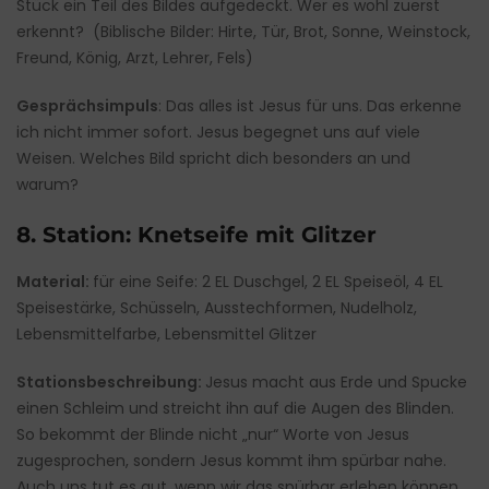
Stück ein Teil des Bildes aufgedeckt. Wer es wohl zuerst
erkennt? (Biblische Bilder: Hirte, Tür, Brot, Sonne, Weinstock,
Freund, König, Arzt, Lehrer, Fels)
Gesprächsimpuls
: Das alles ist Jesus für uns. Das erkenne
ich nicht immer sofort. Jesus begegnet uns auf viele
Weisen. Welches Bild spricht dich besonders an und
warum?
8. Station: Knetseife mit Glitzer
Material:
für eine Seife: 2 EL Duschgel, 2 EL Speiseöl, 4 EL
Speisestärke, Schüsseln, Ausstechformen, Nudelholz,
Lebensmittelfarbe, Lebensmittel Glitzer
Stationsbeschreibung:
Jesus macht aus Erde und Spucke
einen Schleim und streicht ihn auf die Augen des Blinden.
So bekommt der Blinde nicht „nur“ Worte von Jesus
zugesprochen, sondern Jesus kommt ihm spürbar nahe.
Auch uns tut es gut, wenn wir das spürbar erleben können.