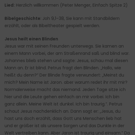
Lied:
Herzlich willkommen (Peter Menger, Einfach Spitze 2)
Bibelgeschichte
: Joh 9,1–38, Sie kann mit Standbildern
erzählt, oder als Bibeltheater gespielt werden.
Jesus heilt einen Blinden
Jesus war mit seinen Freunden unterwegs. Sie kamen an
einem Mann vorbei, der am Straßenrand saß und blind war.
Johannes blieb stehen und sagte: Jesus, schau mal diesen
Mann an. Er ist blind. Petrus fragt den Blinden. „Hallo, wie
heißt du denn?“ Der Blinde fragte verwundert: „Meinst du
mich? Mein Name ist Jaron. aber warum redet ihr mit mir?
Normalerweise macht das niemand. Jeden Tage sitze ich
hier und die Leute gehen einfach an mir vorbei. Ich bin
ganz allein. Meine Welt ist dunkel. Ich bin traurig.“. Petrus
schaut Jesus nachdenklich an. Dann sagt er: „Jesus, du
hast uns doch erzählt, dass Gott uns Menschen lieb hat
und er größer ist als unsere Sorgen und das Dunkle in der
Welt vertreiben kann. Aber Jaron ist traurig und einsam.“ Da