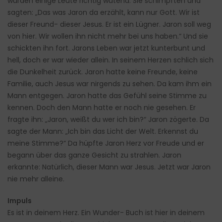
wurden einige Leute richtig wütend. Sie schimpften und
sagten: „Das was Jaron da erzählt, kann nur Gott. Wir ist
dieser Freund- dieser Jesus. Er ist ein Lügner. Jaron soll weg
von hier. Wir wollen ihn nicht mehr bei uns haben.“ Und sie
schickten ihn fort. Jarons Leben war jetzt kunterbunt und
hell, doch er war wieder allein. In seinem Herzen schlich sich
die Dunkelheit zurück. Jaron hatte keine Freunde, keine
Familie, auch Jesus war nirgends zu sehen. Da kam ihm ein
Mann entgegen. Jaron hatte das Gefühl seine Stimme zu
kennen. Doch den Mann hatte er noch nie gesehen. Er
fragte ihn: „Jaron, weißt du wer ich bin?“ Jaron zögerte. Da
sagte der Mann: „Ich bin das Licht der Welt. Erkennst du
meine Stimme?“ Da hüpfte Jaron Herz vor Freude und er
begann über das ganze Gesicht zu strahlen. Jaron
erkannte: Natürlich, dieser Mann war Jesus. Jetzt war Jaron
nie mehr alleine.
Impuls
Es ist in deinem Herz. Ein Wunder- Buch ist hier in deinem