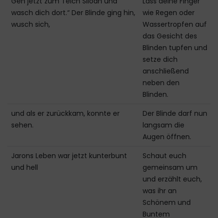
Geh jetzt zum Teich Siloah und
Lass deine Finger
wasch dich dort.“ Der Blinde ging hin,
wie Regen oder
wusch sich,
Wassertropfen auf
das Gesicht des
Blinden tupfen und
setze dich
anschließend
neben den
Blinden.
und als er zurückkam, konnte er
Der Blinde darf nun
sehen.
langsam die
Augen öffnen.
Jarons Leben war jetzt kunterbunt
Schaut euch
und hell
gemeinsam um
und erzählt euch,
was ihr an
Schönem und
Buntem