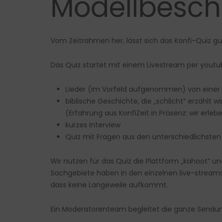
Modellbesch
Vom Zeitrahmen her, lässt sich das Konfi-Quiz g
Das Quiz startet mit einem Livestream per you
Lieder (im Vorfeld aufgenommen) von einer B
biblische Geschichte, die „schlicht“ erzählt wi
(Erfahrung aus KonfiZeit in Präsenz: wir erl
kurzes Interview
Quiz mit Fragen aus den unterschiedlichsten
Wir nutzen für das Quiz die Plattform „kahoot“ und 
Sachgebiete haben in den einzelnen live-streams 
dass keine Langeweile aufkommt.
Ein Moderatorenteam begleitet die ganze Sendun