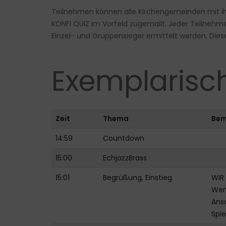
Teilnehmen können alle Kirchengemeinden mit ihr
KONFI QUIZ im Vorfeld zugemailt. Jeder Teilne
Einzel- und Gruppensieger ermittelt werden. Die
Exemplarisc
Zeit
Thema
Bem
14:59
Countdown
15:00
EchjazzBrass
15:01
Begrüßung, Einstieg
WIR
Wenn
Ansa
Spie