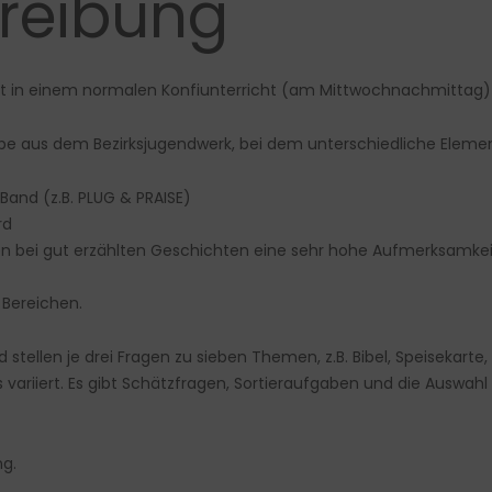
reibung
ut in einem normalen Konfiunterricht (am Mittwochnachmittag) 
tube aus dem Bezirksjugendwerk, bei dem unterschiedliche Ele
and (z.B. PLUG & PRAISE)
rd
eben bei gut erzählten Geschichten eine sehr hohe Aufmerksamkei
 Bereichen.
stellen je drei Fragen zu sieben Themen, z.B. Bibel, Speisekarte, M
variiert. Es gibt Schätzfragen, Sortieraufgaben und die Auswah
g.