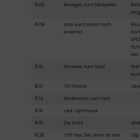
15:03
Ansagen zum Mitspielen
Bitt
ein
15:08
Was euch sonst noch
Musi
erwartet
Sac
SPEZ
Schä
des 
15:12
Hinweise zum Spiel
Wen
euc
15:13
TESTFRAGE
Okap
15:14
Moderation zum Lied
15:15
Lied: Lighthouse
15:19
Die Story
dire
15:26
Triff das Ziel, ohne an das
Cli