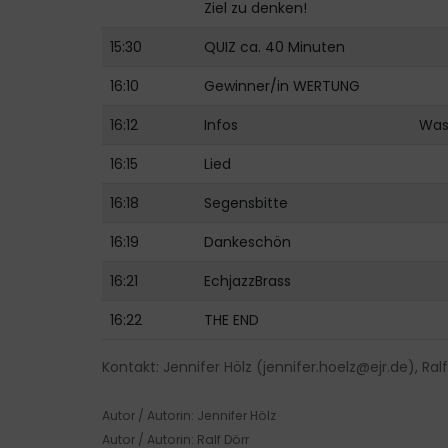
Ziel zu denken!
15:30
QUIZ ca. 40 Minuten
16:10
Gewinner/in WERTUNG
16:12
Infos
Was
16:15
Lied
16:18
Segensbitte
16:19
Dankeschön
16:21
EchjazzBrass
16:22
THE END
Kontakt: Jennifer Hölz (
jennifer.hoelz@ejr.de
), Ral
Autor / Autorin: Jennifer Hölz
Autor / Autorin: Ralf Dörr