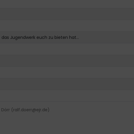
 das Jugendwerk euch zu bieten hat…
f Dörr (
ralf.doerr@ejr.de
)