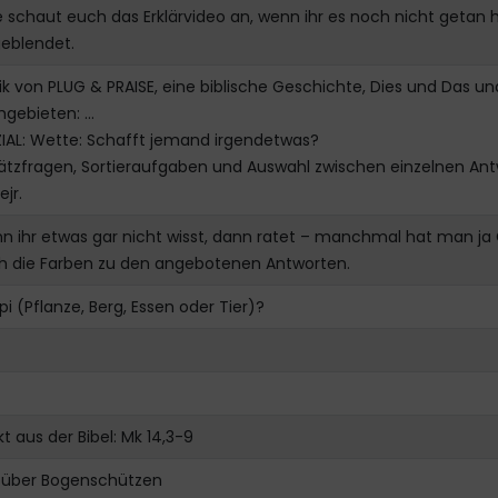
e schaut euch das Erklärvideo an, wenn ihr es noch nicht getan
geblendet.
k von PLUG & PRAISE, eine biblische Geschichte, Dies und Das 
hgebieten: …
IAL: Wette: Schafft jemand irgendetwas?
tzfragen, Sortieraufgaben und Auswahl zwischen einzelnen Antw
ejr.
n ihr etwas gar nicht wisst, dann ratet – manchmal hat man ja
h die Farben zu den angebotenen Antworten.
i (Pflanze, Berg, Essen oder Tier)?
kt aus der Bibel: Mk 14,3-9
p über Bogenschützen