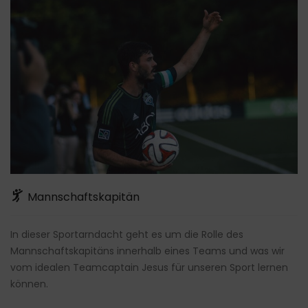
Mannschaftskapitän
In dieser Sportarndacht geht es um die Rolle des
Mannschaftskapitäns innerhalb eines Teams und was wir
vom idealen Teamcaptain Jesus für unseren Sport lernen
können.