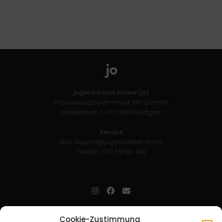
jugendarbeit.online (jo)
Praxisverlag buch+musik bm gGmbH
Haeberlinstr. 1–3 | 70563 Stuttgart
Service
Mail:
support@jugendarbeit.online
Telefon: 0711 / 9781-419
jugendarbeit.online
- kurz jo - ist der Online-Materialpool für
Cookie-Zustimmung
Mitarbeitende in der christlichen Kinder-, Jugend- und jungen