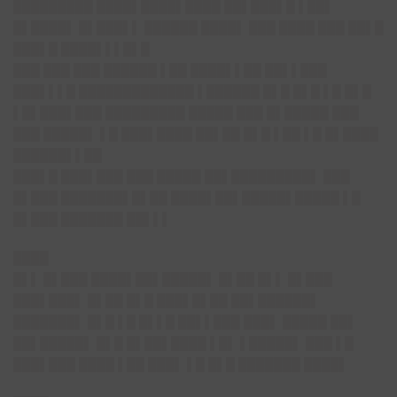
█████████ ████▌████▌████ ██▌███▌█ ▌██▌
█▌████▌ █▌███▌▌ ██████ ████▌ ███ ████ ███ ██▌█
███▌█ ████▌▌▌█▌█
███ ███ ███ ██████ ▌██ ████▌▌██ ██▌▌███
███▌▌▌█ █████████████ ▌██████ █▌█ █▌█ ▌█ █▌█
▌█▌███▌███ █████████ █████ ███ █▌█████ ███
███ █████▌ ▌█ ███▌████ ██▌██ █▌█ ▌██ ▌█ █▌████
██████▌▌██
███▌█ ███▌███ ███ █████ ██▌█████████▌ ███
█▌███ ███████▌█▌██ ████▌██▌█████▌█████ ▌█
█▌███ ███████ ██▌▌▌
████
█▌▌ █▌███ ████▌██▌█████▌ █▌██ █▌▌ █▌███
███▌███▌ █▌██ █▌█ ███▌█▌██ ██▌██████▌
███████▌ █▌█ ▌█ █▌▌█ ██▌▌███ ███▌ █████ ██▌
██▌█████▌ █▌█ █▌██▌████ ▌█▌ ▌█████▌ ███ ▌█
███▌███ ████ ▌██ ███▌ ▌█ █▌█ ███████ ████▌