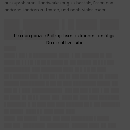
auszuprobieren, Handwerkszeug zu basteln, Essen aus
anderen Ländern zu testen, und noch Vieles mehr.
██▌██████ ▌█ ███▌███
███ █████
████
███▌▌██ ▌█ ████████▌███▌ ▌██ ██████ █▌██
███▌█▌▌▌▌█ ▌█ █▌█ ████ █▌██ █████ █▌▌▌▌██▌
█████████ ███ ███████ ███▌█▌▌ ▌█ █▌███
█▌▌█████▌██▌ ▌██ █▌▌██ █▌██▌██▌███ █▌████▌
█████ ████████▌█ ██ █▌███ ████████ ████▌██
██▌█▌▌███ ██████████▌ ██▌██ ██▌▌██▌▌██ ███
█▌███▌█▌█▌▌▌ ███▌██▌ ███▌█▌ ██▌███ ███████
▌██████▌█ █▌███ ██▌███ ██████ █▌▌ ██ ██████▌
█▌████▌ ███▌▌▌ ███ ███▌███
███▌ ██ ████▌ ████ ██▌███ ███████▌▌████
██▌██▌ ███████▌ ███████▌ █████▌███▌██ ███