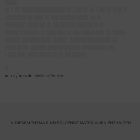
████
█▌▌ █▌████ █████████▌█▌▌██ █▌█▌▌██ █▌█ █▌█
███████ █▌███ █▌██▌█████ ███▌ █▌█
██████▌████ █▌█▌██ ███ █▌█████ █▌█
████▌▌████▌▌▌ ███ ██▌█▌██▌████ ██▌ █▌████
█████ █████████▌████▌ █████████████ ██
███▌█▌█▌ █████ ███ ███████ ████████ ██
▌██▌██▌ ███ ████ █▌█▌██ ████▌
█
Autor / Autorin: Melissa Decker
IN DIESEM THEMA SIND FOLGENDE MATERIALIEN ENTHALTEN