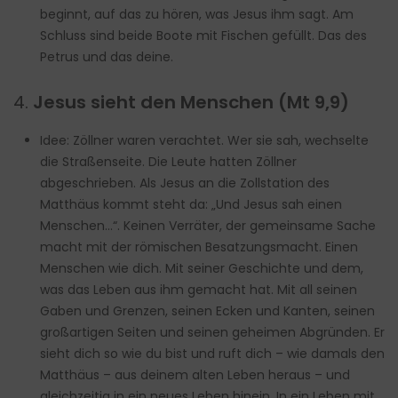
beginnt, auf das zu hören, was Jesus ihm sagt. Am
Schluss sind beide Boote mit Fischen gefüllt. Das des
Petrus und das deine.
4.
Jesus sieht den Menschen (Mt 9,9)
Idee: Zöllner waren verachtet. Wer sie sah, wechselte
die Straßenseite. Die Leute hatten Zöllner
abgeschrieben. Als Jesus an die Zollstation des
Matthäus kommt steht da: „Und Jesus sah einen
Menschen…“. Keinen Verräter, der gemeinsame Sache
macht mit der römischen Besatzungsmacht. Einen
Menschen wie dich. Mit seiner Geschichte und dem,
was das Leben aus ihm gemacht hat. Mit all seinen
Gaben und Grenzen, seinen Ecken und Kanten, seinen
großartigen Seiten und seinen geheimen Abgründen. Er
sieht dich so wie du bist und ruft dich – wie damals den
Matthäus – aus deinem alten Leben heraus – und
gleichzeitig in ein neues Leben hinein. In ein Leben mit