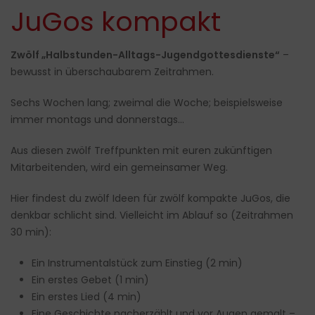
JuGos kompakt
Zwölf „Halbstunden-Alltags-Jugendgottesdienste“
–
bewusst in überschaubarem Zeitrahmen.
Sechs Wochen lang; zweimal die Woche; beispielsweise
immer montags und donnerstags…
Aus diesen zwölf Treffpunkten mit euren zukünftigen
Mitarbeitenden, wird ein gemeinsamer Weg.
Hier findest du zwölf Ideen für zwölf kompakte JuGos, die
denkbar schlicht sind. Vielleicht im Ablauf so (Zeitrahmen
30 min):
Ein Instrumentalstück zum Einstieg (2 min)
Ein erstes Gebet (1 min)
Ein erstes Lied (4 min)
Eine Geschichte nacherzählt und vor Augen gemalt –