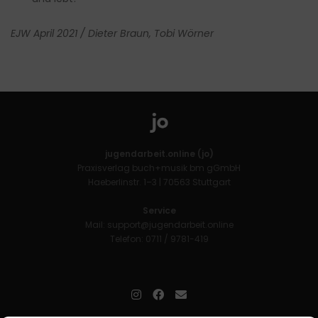
EJW April 2021 / Dieter Braun, Tobi Wörner
jugendarbeit.online (jo)
Praxisverlag buch+musik bm gGmbH
Haeberlinstr. 1–3 | 70563 Stuttgart
Service
Mail:
support@jugendarbeit.online
Telefon: 0711 / 9781-419