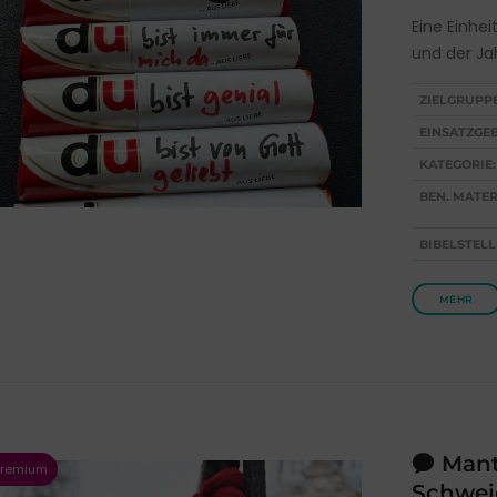
Eine Einhei
und der Jah
ZIELGRUPP
EINSATZGEB
KATEGORIE:
BEN. MATER
BIBELSTELL
MEHR
Mante
Schwei