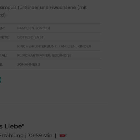
impuls für Kinder und Erwachsene (mit
rd)
EN:
FAMILIEN, KINDER
IETE:
GOTTESDIENST
KIRCHE-KUNTERBUNT, FAMILIEN, KINDER
IAL:
FLIPCHARTPAPIER, EDDING(S)
E:
JOHANNES 3
us Liebe"
Erzählung | 30-59 Min. |