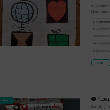
Weihnachts
Sketchboa
ZIELGRUPP
EINSATZGEB
KATEGORIE:
BEN. MATER
BIBELSTELL
MEHR
"...a
Einheit | 