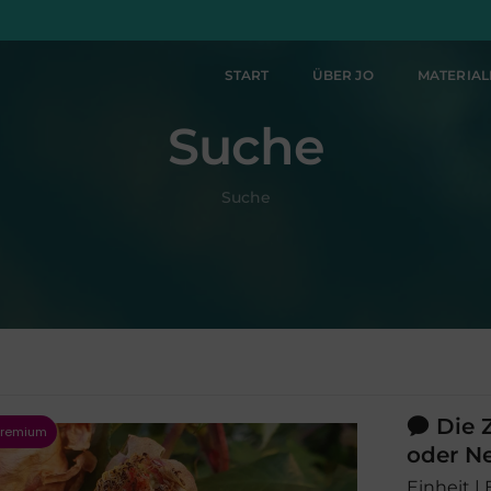
START
ÜBER JO
MATERIA
Suche
Suche
Die Z
oder N
Einheit | 