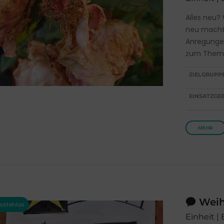
Alles neu?
neu macht?
Anregunge
zum Them
ZIELGRUPP
EINSATZGEB
MEHR
Weih
Einheit | 