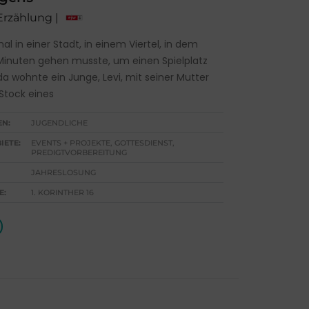
 Erzählung |
al in einer Stadt, in einem Viertel, in dem
inuten gehen musste, um einen Spielplatz
da wohnte ein Junge, Levi, mit seiner Mutter
 Stock eines
EN:
JUGENDLICHE
IETE:
EVENTS + PROJEKTE, GOTTESDIENST,
PREDIGTVORBEREITUNG
JAHRESLOSUNG
E:
1. KORINTHER 16