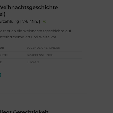
Weihnachtsgeschichte
el)
Erzählung | 7-8 Min. |
est euch die Weihnachtsgeschichte auf
unterhaltsame Art und Weise vor .
EN:
JUGENDLICHE, KINDER
IETE:
GRUPPENSTUNDE
E:
LUKAS 2
liegt Gerechtigkeit