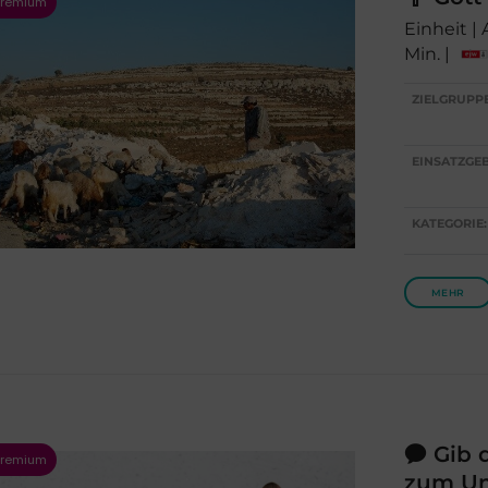
Einheit |
Min. |
ZIELGRUPP
EINSATZGEB
KATEGORIE:
MEHR
Gib d
zum Un