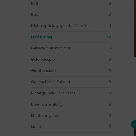
Bild
0
Buch
0
Erlebnispädagogische Aktivität
1
Erzählung
72
Gebete/ Gebetsaktion
0
Geländespiel
0
Glaubenskurs
0
Gottesdienst-Entwurf
0
Hintergrund/ Grundsatz
0
Ideensammlung
0
Kreativangebot
0
Musik
0