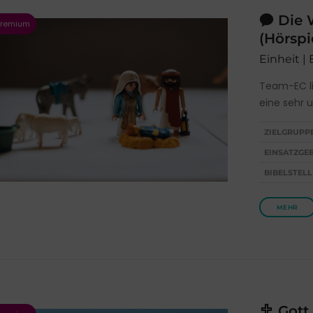
Die 
(Hörspi
Einheit | 
Team-EC li
eine sehr 
ZIELGRUPP
EINSATZGEB
BIBELSTELL
MEHR
Gott 