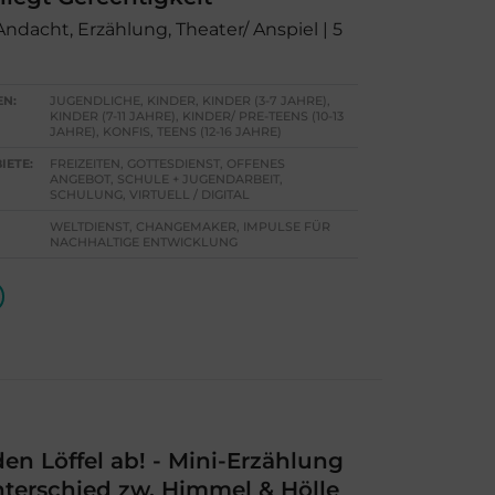
 Andacht, Erzählung, Theater/ Anspiel | 5
EN:
JUGENDLICHE, KINDER, KINDER (3-7 JAHRE),
KINDER (7-11 JAHRE), KINDER/ PRE-TEENS (10-13
JAHRE), KONFIS, TEENS (12-16 JAHRE)
IETE:
FREIZEITEN, GOTTESDIENST, OFFENES
ANGEBOT, SCHULE + JUGENDARBEIT,
SCHULUNG, VIRTUELL / DIGITAL
WELTDIENST, CHANGEMAKER, IMPULSE FÜR
NACHHALTIGE ENTWICKLUNG
en Löffel ab! - Mini-Erzählung
terschied zw. Himmel & Hölle