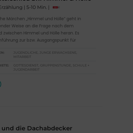
Erzählung | 5-10 Min. |
che Märchen „Himmel und Hölle“ geht in
ender Weise an die Frage nach dem
d zwischen Himmel und Hölle heran. Es
inführung zur bzw. Ausgangspunkt für
EN:
JUGENDLICHE, JUNGE ERWACHSENE,
MITARBEIT
IETE:
GOTTESDIENST, GRUPPENSTUNDE, SCHULE +
JUGENDARBEIT
 und die Dachabdecker