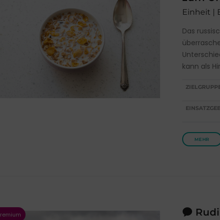
Einheit | 
Das russis
überrasch
Unterschie
kann als H
ZIELGRUPP
EINSATZGEB
MEHR
Rudi