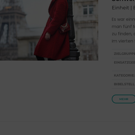
Einheit |
Es war einm
man fünf M
zu finden, 
im vierten
ZIELGRUPP
EINSATZGEB
KATEGORIE:
BIBELSTELL
MEHR