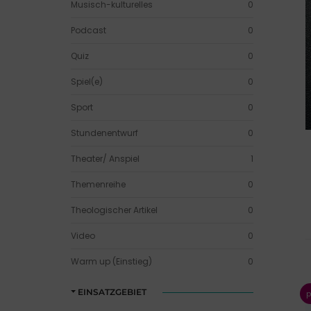
Musisch-kulturelles
0
Podcast
0
Quiz
0
Spiel(e)
0
Sport
0
Stundenentwurf
0
Theater/ Anspiel
1
Themenreihe
0
Theologischer Artikel
0
Video
0
Warm up (Einstieg)
0
EINSATZGEBIET