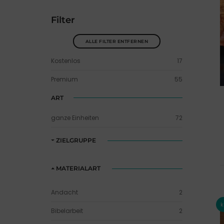
Filter
ALLE FILTER ENTFERNEN
Kostenlos
17
Premium
55
ART
ganze Einheiten
72
ZIELGRUPPE
MATERIALART
Andacht
2
Bibelarbeit
2