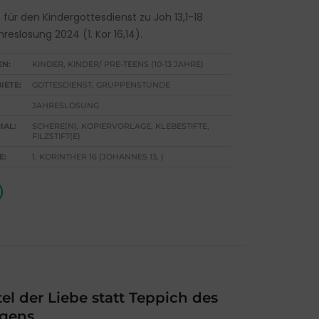
t für den Kindergottesdienst zu Joh 13,1-18
reslosung 2024 (1. Kor 16,14).
EN:
KINDER, KINDER/ PRE-TEENS (10-13 JAHRE)
IETE:
GOTTESDIENST, GRUPPENSTUNDE
JAHRESLOSUNG
IAL:
SCHERE(N), KOPIERVORLAGE, KLEBESTIFTE,
FILZSTIFT(E)
E:
1. KORINTHER 16 (JOHANNES 13, )
l der Liebe statt Teppich des
gens