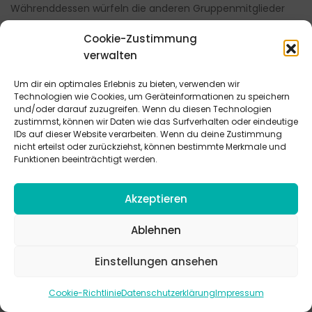
Währenddessen würfeln die anderen Gruppenmitglieder
weiter. Sobald eine neue 6 gewürfelt wurde darf diese
Cookie-Zustimmung
Person mit Messer und Gabel auspacken. Natürlich erst,
verwalten
wenn Handschuhe, Schal, Mütze und Mantel angezogen
wurden. Wahrscheinlich nach einigen Runden wird endlich
Um dir ein optimales Erlebnis zu bieten, verwenden wir
mal die Schokolade zum Vorschein kommen. Und nach
Technologien wie Cookies, um Geräteinformationen zu speichern
vielen weiteren Runden ist diese mit Messer und Gabel
und/oder darauf zuzugreifen. Wenn du diesen Technologien
zustimmst, können wir Daten wie das Surfverhalten oder eindeutige
aufgegessen.
IDs auf dieser Website verarbeiten. Wenn du deine Zustimmung
nicht erteilst oder zurückziehst, können bestimmte Merkmale und
Material:
Funktionen beeinträchtigt werden.
Tafel Schokolade
Akzeptieren
Verpackungsmaterial
Paketschnur
Ablehnen
Messer und Gabel
Handschuhe
Einstellungen ansehen
Mütze
Schal
Cookie-Richtlinie
Datenschutzerklärung
Impressum
Mantel