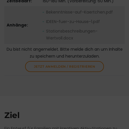
Zeitbedarf:
150-180 Min. (Vorbereitung: 60 Min.)
Bekenntnisse-auf-Kaertchen.pdf
IDEEN-fuer-zu-Hause-1.pdf
Anhänge:
Stationsbeschreibungen-
Wertvoll.docx
Du bist nicht angemeldet. Bitte melde dich an um Inhalte
zu speichern und herunterzuladen.
JETZT ANMELDEN / REGISTRIEREN
Ziel
Ein Entwurf für Familien mit kreativen Aktiv-Stationen zu