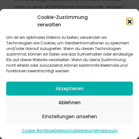
mehr zu einer Wohlfühlzone machen oder weniger)
Cookie-Zustimmung
Stationenbeschreibung
verwalten
Was brauchst du, um dich Zuhause so richtig
Um dir ein optimales Erlebnis zu bieten, verwenden wir
wohlzufühlen? Richte dir dafür hier ein Zuhause ein. Du
Technologien wie Cookies, um Geräteinformationen zu speichern
und/oder darauf zuzugreifen. Wenn du diesen Technologien
kannst von allen Gegenständen auf dem vorbereiteten
zustimmst, können wir Daten wie das Surfverhalten oder eindeutige
Tisch die auswählen und in das Zuhause räumen, die dir
IDs auf dieser Website verarbeiten. Wenn du deine Zustimmung
helfen, dich wohlzufühlen.
nicht erteilst oder zurückziehst, können bestimmte Merkmale und
Funktionen beeinträchtigt werden.
Gesprächsimpuls
Akzeptieren
An die Eltern: Hättet ihr geahnt, dass eure Kinder diese
Gegenstände für ihren Wohlfühlbereich wählen würden?
Ablehnen
Seht ihr Möglichkeiten, das auch in eurem Zuhause zu
integrieren? An die Kinder: was brauchen denn eure Eltern,
Einstellungen ansehen
um sich Zuhause wohlzufühlen? Können wir ihnen das
ermöglichen?
Cookie-Richtlinie
Datenschutzerklärung
Impressum