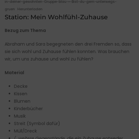
in-deiner-gewohnten-Gruppe-blau-•-Bist-du-gern-unterwegs-
gruen
Herunterladen
Station: Mein Wohlfühl-Zuhause
Bezug zum Thema
Abraham und Sara begegneten den drei Fremden so, dass
sie sich wohl und Zuhause fühlen konnten. Was brauchen
wir, um uns zuhause und wohl zu fühlen?
Material
Decke
Kissen
Blumen
Kinderbücher
Musik
Streit (Symbol dafür)
Müll/Dreck
(…weitere Gegenstände, die ein Zuhause entweder