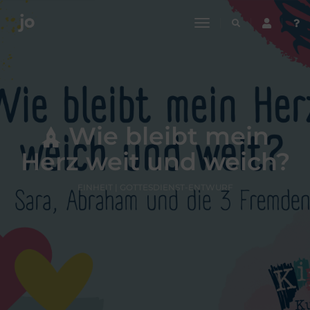
toggle
navigation
Wie bleibt mein
Herz weit und weich?
EINHEIT | GOTTESDIENST-ENTWURF