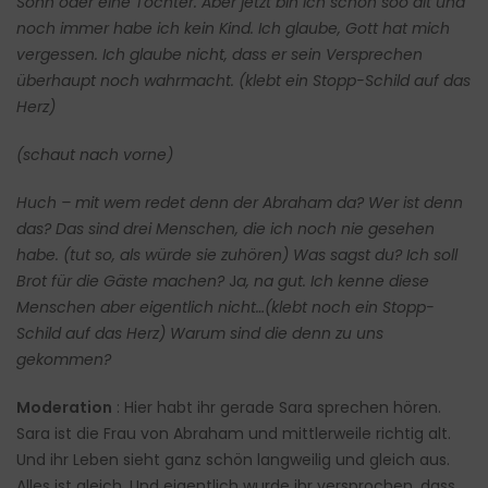
Sohn oder eine Tochter. Aber jetzt bin ich schon soo alt und
noch immer habe ich kein Kind.
Ich glaube, Gott hat mich
vergessen. Ich glaube nicht, dass er sein Versprechen
überhaupt noch wahrmacht. (klebt ein Stopp-Schild auf das
Herz)
(schaut nach vorne)
Huch – mit wem redet denn der Abraham da? Wer ist denn
das?
Das sind drei Menschen, die ich noch nie gesehen
habe. (tut so, als würde sie zuhören)
Was sagst du? Ich soll
Brot für die Gäste machen?
J
a, na gut. Ich kenne diese
Menschen aber eigentlich nicht…(klebt noch ein Stopp-
Schild auf das Herz)
Warum sind die denn zu uns
gekommen?
Moderation
: Hier habt ihr gerade Sara sprechen hören.
Sara ist die Frau von Abraham und mittlerweile richtig alt.
Und ihr Leben sieht ganz schön langweilig und gleich aus.
Alles ist gleich. Und eigentlich wurde ihr versprochen, dass