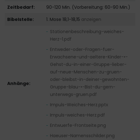
Zeitbedarf:
90-120 Min. (Vorbereitung: 60-90 Min.)
Bibelstelle:
1. Mose 18,1-18,15
anzeigen
Stationenbeschreibung-weiches-
Herz-1.pdf
Entweder-oder-Fragen-fuer-
Erwachsene-und-aeltere-Kinder-•-
Gehst-du-in-einer-Gruppe-lieber-
auf-neue-Menschen-zu-gruen-
oder-bleibst-in-deiner-gewohnten-
Anhänge:
Gruppe-blau-•-Bist-du-gern-
unterwegs-gruen.pdf
Impuls-Weiches-Herz.pptx
Impuls-weiches-Herz.pdf
Entwuerfe-Frontseite.png
Haeuser-Namensschilder.png