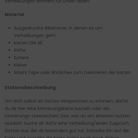
Verheißungen erinnern für unser Leben.
Material
Ausgedruckte Bibelverse, in denen es um
Verheißungen geht
Karten DIN A5
Stifte
Schere
Kleber
Washi Tape oder Ähnliches zum Dekorieren der Karten
Stationsbeschreibung
Um dich selbst an Gottes Versprechen zu erinnern, darfst
du dir hier eine Erinnerungskarte basteln oder ein
Erinnerungs-Lesezeichen. Das, was du am ehesten nutzen
würdest. Suche dir dafür eine Verheißung/einen Zuspruch
Gottes aus, der dir besonders gut tut. Schreibe ihn auf die
Karte und gestalte die Karte gerne noch nach deinen