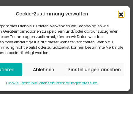
Cookie-Zustimmung verwalten
optimales Erlebnis zu bieten, verwenden wir Technologien wie
m Geräteinformationen zu speichern und/oder darauf zuzugreifen.
esen Technologien zustimmst, können wir Daten wie das
en oder eindeutige IDs auf dieser Website verarbeiten. Wenn du
immung nicht erteilst oder zurückziehst, können bestimmte Merkmale
eitere Antworten bieten dir unsere FAQ.
onen beeinträchtigt werden.
 schau mal auf Instagram vorbei.
tieren
Ablehnen
Einstellungen ansehen
-KANAL
Cookie-Richtlinie
Datenschutzerklärung
Impressum