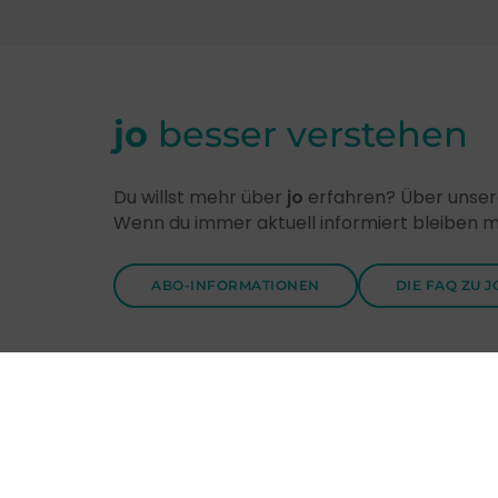
jo
besser verstehen
Du willst mehr über
jo
erfahren? Über unsere
Wenn du immer aktuell informiert bleiben 
ABO-INFORMATIONEN
DIE FAQ ZU J
Entdecke
jo
-Themen