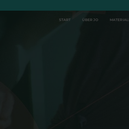
START
ÜBER JO
MATERIA