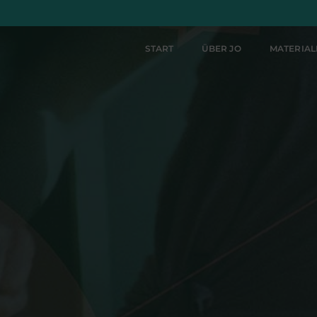
START
ÜBER JO
MATERIA