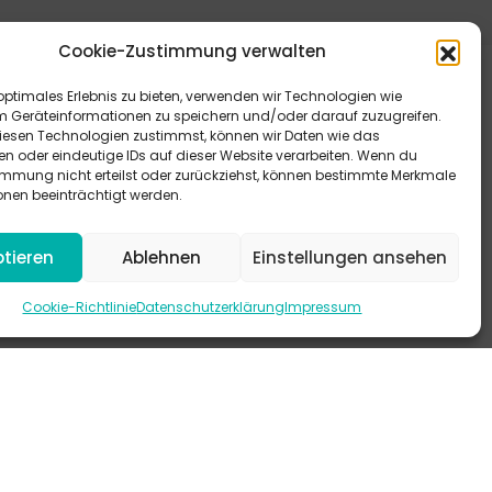
Cookie-Zustimmung verwalten
optimales Erlebnis zu bieten, verwenden wir Technologien wie
m Geräteinformationen zu speichern und/oder darauf zuzugreifen.
esen Technologien zustimmst, können wir Daten wie das
en oder eindeutige IDs auf dieser Website verarbeiten. Wenn du
immung nicht erteilst oder zurückziehst, können bestimmte Merkmale
eitere Antworten bieten dir unsere FAQ.
onen beeinträchtigt werden.
 schau mal auf Instagram vorbei.
tieren
Ablehnen
Einstellungen ansehen
-KANAL
Cookie-Richtlinie
Datenschutzerklärung
Impressum