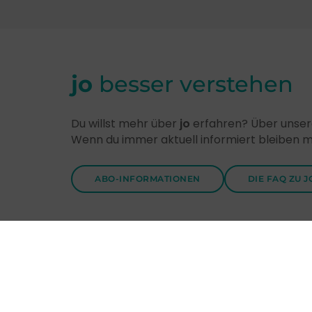
jo
besser verstehen
Du willst mehr über
jo
erfahren? Über unsere
Wenn du immer aktuell informiert bleiben 
ABO-INFORMATIONEN
DIE FAQ ZU J
Entdecke
jo
-Themen