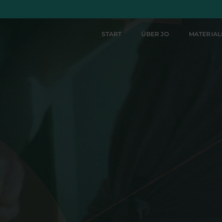
START
ÜBER JO
MATERIA