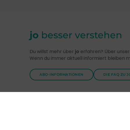
jo
besser verstehen
Du willst mehr über
jo
erfahren? Über unsere
Wenn du immer aktuell informiert bleiben 
ABO-INFORMATIONEN
DIE FAQ ZU J
Entdecke
jo
-Themen