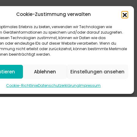
Cookie-Zustimmung verwalten
optimales Erlebnis zu bieten, verwenden wir Technologien wie
m Geräteinformationen zu speichern und/oder darauf zuzugreifen.
esen Technologien zustimmst, können wir Daten wie das
en oder eindeutige IDs auf dieser Website verarbeiten. Wenn du
immung nicht erteilst oder zurückziehst, können bestimmte Merkmale
eitere Antworten bieten dir unsere FAQ.
onen beeinträchtigt werden.
 schau mal auf Instagram vorbei.
tieren
Ablehnen
Einstellungen ansehen
-KANAL
Cookie-Richtlinie
Datenschutzerklärung
Impressum