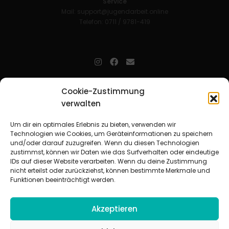
Service
Mail:
support@jugendarbeit.online
Telefon: 0711 / 9781-419
jugendarbeit.online
- kurz jo - ist der Online-Materialpool für
Cookie-Zustimmung
Mitarbeitende in der christlichen Kinder-, Jugend- und jungen
Erwachsenenarbeit. Auf
jo
findet man unkompliziert und schnell
verwalten
zahlreiche praxiserprobte Materialien und gewinnt so Zeit für
Beziehungsarbeit.
Um dir ein optimales Erlebnis zu bieten, verwenden wir
Technologien wie Cookies, um Geräteinformationen zu speichern
und/oder darauf zuzugreifen. Wenn du diesen Technologien
Beteiligte Verbände
zustimmst, können wir Daten wie das Surfverhalten oder eindeutige
CVJM-Landesverband Bayern e. V.
|
CVJM-Gesamtverband in
IDs auf dieser Website verarbeiten. Wenn du deine Zustimmung
Deutschland e. V.
nicht erteilst oder zurückziehst, können bestimmte Merkmale und
CVJM-Westbund e. V.
|
Deutscher Jugendverband „Entschieden für
Funktionen beeinträchtigt werden.
Christus“ e. V.
Evangelisches Jugendwerk in Württemberg
Akzeptieren