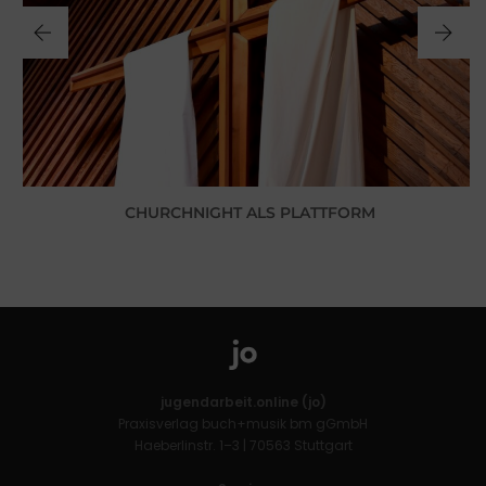
CHURCHNIGHT ALS PLATTFORM
jugendarbeit.online (jo)
Praxisverlag buch+musik bm gGmbH
Haeberlinstr. 1–3 | 70563 Stuttgart