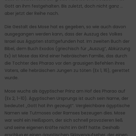
Gott an ihm festgehalten. Bis zuletzt, doch nicht ganz …
aber jetzt der Reihe nach.
Die Gestalt des Mose hat es gegeben, so wie auch davon
ausgegangen werden kann, dass der Auszug des Volkes
Israel aus Ägypten stattgefunden hat. Im zweiten Buch der
Bibel, dem Buch Exodos (griechisch für „Auszug“, Abkürzung
Ex) ist Mose das Kind einer hebräischen Familie, das durch
die Tochter des Pharao vor den grausigen Befehlen ihres
Vaters, alle hebräischen Jungen zu töten (Ex 1, 16), gerettet
wurde.
Mose wuchs als ägyptischer Prinz am Hof des Pharao auf
(Ex 2, 1–10). Ägyptischen Ursprungs ist auch sein Name, der
bedeutet „Gott hat ihn gezeugt“. Vergleichbare ägyptische
Namen wie Tutmoses oder Ramses bezeugen dies. Mose
war wohl ein Heißsporn, der sich schnell provozieren ließ
und seine eigenen Kräfte nicht im Griff hatte. Deshalb
erschlug er einen ägyptischen Sklavenaufseher, der einen