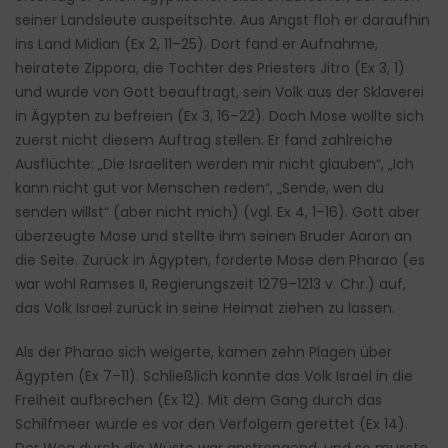
seiner Landsleute auspeitschte. Aus Angst floh er daraufhin
ins Land Midian (Ex 2, 11–25). Dort fand er Aufnahme,
heiratete Zippora, die Tochter des Priesters Jitro (Ex 3, 1)
und wurde von Gott beauftragt, sein Volk aus der Sklaverei
in Ägypten zu befreien (Ex 3, 16–22). Doch Mose wollte sich
zuerst nicht diesem Auftrag stellen. Er fand zahlreiche
Ausflüchte: „Die Israeliten werden mir nicht glauben“, „Ich
kann nicht gut vor Menschen reden“, „Sende, wen du
senden willst“ (aber nicht mich) (vgl. Ex 4, 1–16). Gott aber
überzeugte Mose und stellte ihm seinen Bruder Aaron an
die Seite. Zurück in Ägypten, forderte Mose den Pharao (es
war wohl Ramses II, Regierungszeit 1279–1213 v. Chr.) auf,
das Volk Israel zurück in seine Heimat ziehen zu lassen.
Als der Pharao sich weigerte, kamen zehn Plagen über
Ägypten (Ex 7–11). Schließlich konnte das Volk Israel in die
Freiheit aufbrechen (Ex 12). Mit dem Gang durch das
Schilfmeer wurde es vor den Verfolgern gerettet (Ex 14).