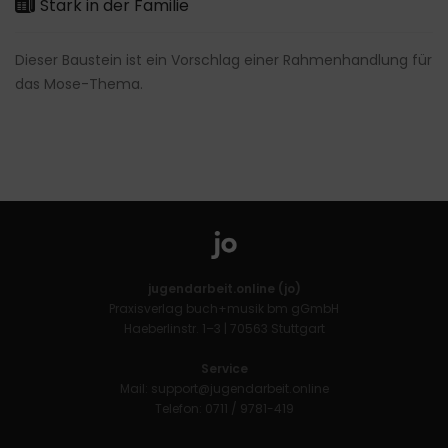
Stark in der Familie
Dieser Baustein ist ein Vorschlag einer Rahmenhandlung für
das Mose-Thema.
jugendarbeit.online (jo)
Praxisverlag buch+musik bm gGmbH
Haeberlinstr. 1–3 | 70563 Stuttgart
Service
Mail:
support@jugendarbeit.online
Telefon: 0711 / 9781-419