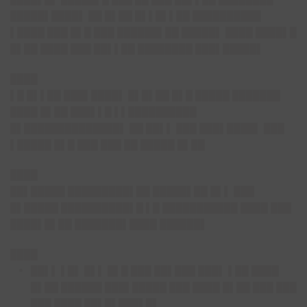
█████▌████▌ ██ █▌██ █▌▌█▌▌██ ██████████
▌████ ███ █▌█ ███ ██████▌██ █████▌ ████ ████▌█
█▌██ ████ ███ ██▌▌██ ████████ ███▌█████▌
████
▌█ █▌▌██ ███▌████▌ █▌█▌██ █▌█ █████ ███████
████ █▌██ ███▌▌█ ▌▌██████████
█▌██████████████▌ ██ ██▌▌ ███ ███▌████▌ ███
▌█████ █▌█ ███ ███ ██ █████ █▌██
████
██▌█████ █████████▌██ █████▌██ █▌▌ ███
█▌█████ ██████████▌█ ▌█ ███████████ ████ ███
████▌█▌██ ███████▌████ ██████▌
████
██▌▌ ▌█▌ █▌▌ █▌█ ███ ██▌███ ███▌ ▌██ ████
█▌██ ██████ ███▌█████ ███ ████ █▌██ ███ ███
███ ████ ██▌█▌███▌█▌