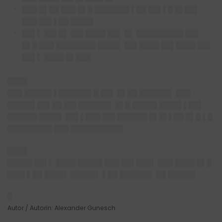
███ █▌██ ███ █▌█ ███████ ▌██ ██▌▌█ █▌██▌
███ ██▌▌██ ████▌
██▌▌ ██▌█▌ ██▌████ ██▌ █▌ █████████▌██▌
█▌█ ███ ████████ ████▌ ██▌████ ██▌████ ██▌
██▌▌ ████ █▌███
████
███ █████▌▌██████▌█ ██▌ █▌██ ██████▌ ███
█████▌██▌██ ██▌██████▌ █▌█ █████ ████▌▌██▌
██████ ████▌ ██▌▌███ ██▌██████ █▌█▌▌██ █▌█ ▌█
█████████ ███ ██████████▌
████
█████ ██▌▌ ████ █████ ███ ██▌███▌ ███ ████ █▌█
███▌▌██ ████▌ █████▌ ▌██ ██████▌ ██ █████▌
█
Autor / Autorin: Alexander Gunesch