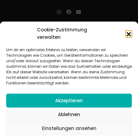
jugendarbeit.online
- kurz jo - ist der Online-Materialpool für
Cookie-Zustimmung
Mitarbeitende in der christlichen Kinder-, Jugend- und jungen
verwalten
Erwachsenenarbeit. Auf
jo
findet man unkompliziert und schnell
zahlreiche praxiserprobte Materialien und gewinnt so Zeit für
Beziehungsarbeit.
Um dir ein optimales Erlebnis zu bieten, verwenden wir
Technologien wie Cookies, um Geräteinformationen zu speichern
und/oder darauf zuzugreifen. Wenn du diesen Technologien
Beteiligte Verbände
zustimmst, können wir Daten wie das Surfverhalten oder eindeutige
CVJM-Landesverband Bayern e. V.
|
CVJM-Gesamtverband in
IDs auf dieser Website verarbeiten. Wenn du deine Zustimmung
Deutschland e. V.
nicht erteilst oder zurückziehst, können bestimmte Merkmale und
CVJM-Westbund e. V.
|
Deutscher Jugendverband „Entschieden für
Funktionen beeinträchtigt werden.
Christus“ e. V.
Evangelisches Jugendwerk in Württemberg
Akzeptieren
Ablehnen
Einstellungen ansehen
© 2026 jugendarbeit.online