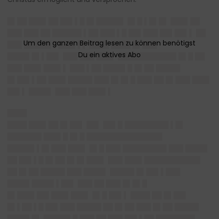
█▌██ ███▌██ ██▌▌█ █▌█████▌ █▌█ ▌█▌█▌ ███▌██
███ ███ ██ ██████ ▌██ ███ ▌█ ██▌███ ██▌██▌▌ ██
███ █████▌▌███▌▌▌ ████ ████ █▌███
████▌█▌▌██▌ ███ ███ ███▌ ████████████ █▌█ ██
███ ███▌███▌▌ ███ ▌██ ████▌█ █▌██ █████
█▌██▌▌██ ███▌█████ ███ █▌█▌█ ███ ██ █▌███ ███▌
██▌▌ ████▌ ███ ███ ███▌▌
████
████ ███▌██ █▌██▌ ██▌ ██▌█ █████████ ▌█▌
███████ ███▌█ █▌█ ███████████████▌
█████▌▌█▌███ ███▌ █▌█ ███ █████████ ███ ████▌
██ ██▌▌█ █▌██ █▌█▌███▌ ███ ███▌███████████▌
██ █▌██ █████ ███ ████▌ █████ █▌██▌▌███
████▌████▌▌██▌ ███ ██ ███ █▌█▌█
█▌███▌██▌███▌███▌ █▌█ ██▌▌ ████ ██ █▌██▌
█▌▌██ ▌█ ██▌███ █████ ██ █▌██ ███ █▌██ █████
████▌█▌ █████▌█ ███ ██ ███ ██▌▌██ ████████