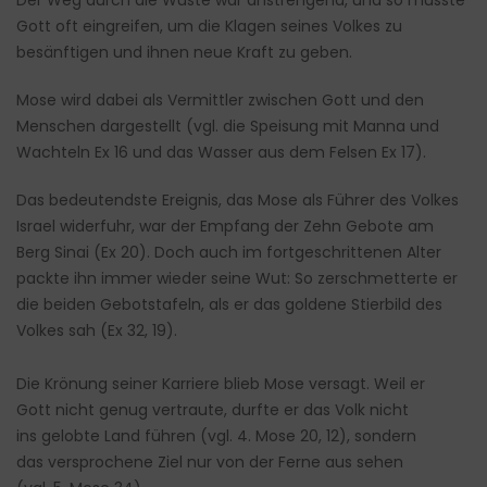
Der Weg durch die Wüste war anstrengend, und so musste
Gott oft eingreifen, um die Klagen seines Volkes zu
besänftigen und ihnen neue Kraft zu geben.
Mose wird dabei als Vermittler zwischen Gott und den
Menschen dargestellt (vgl. die Speisung mit Manna und
Wachteln Ex 16 und das Wasser aus dem Felsen Ex 17).
Das bedeutendste Ereignis, das Mose als Führer des Volkes
Israel widerfuhr, war der Empfang der Zehn Gebote am
Berg Sinai (Ex 20). Doch auch im fortgeschrittenen Alter
packte ihn immer wieder seine Wut: So zerschmetterte er
die beiden Gebotstafeln, als er das goldene Stierbild des
Volkes sah (Ex 32, 19).
Die Krönung seiner Karriere blieb Mose versagt. Weil er
Gott nicht genug vertraute, durfte er das Volk nicht
ins gelobte Land führen (vgl. 4. Mose 20, 12), sondern
das versprochene Ziel nur von der Ferne aus sehen