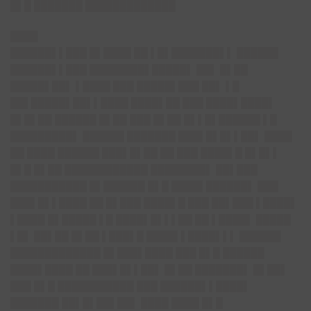
█▌█ ███████ █████████████
████
██████▌▌███ █▌████ ██ ▌█▌███████▌▌ ██████
██████▌▌███ ████████▌█████▌ ██▌ █▌██
█████▌██▌ ▌████ ███ █████▌███ ██▌ ▌█
██▌█████▌██▌▌████ ████▌██ ███ ████▌████▌
█▌█▌██ ██████ █▌██ ███ █▌██ █▌▌█▌██████ ▌█
█████████▌ ██████ ███████ ███▌█▌█▌▌██▌ ████
██ ████ ██████ ███▌█▌██ ██ ███ ████▌█ █▌█▌▌
█▌█ █▌██ ████████████ ████████▌ ██▌███
███████████ █▌██████ █▌█ ████▌██████▌ ███
███▌█▌▌████ ██ █▌███ ████▌█ ███ ██▌███ ▌████▌
▌████ █▌█████ ▌█ ████▌█▌▌▌██ ██ ▌████▌ █████
▌█▌ ██▌██ █▌██ ▌███▌█ ████▌▌████▌▌▌ ██████
█████████████ █▌███▌████ ███ █▌█ ██████
████▌████ ██ ███▌█▌▌██▌ █▌██ ███████▌ █▌██▌
███ █▌█ ███████████ ███ ██████▌▌████▌
███████ ██▌█▌██▌██▌ ████ ████ █▌█