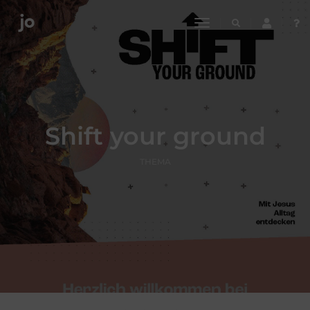
toggle
navigation
Shift your ground
THEMA