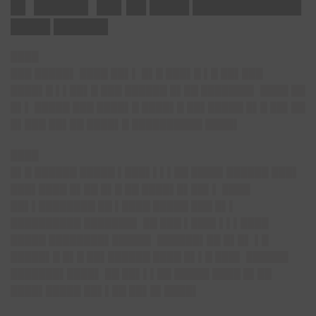
█▌ █████▌ ██▌██ ████ ███████████
████ █████▌
████
███ █████▌ ████ ██▌▌ █▌█ ███▌█ ▌█ ██▌███
████▌█ ▌▌██▌█ ███ ██████ █▌██ ███████▌ ████ ██
█▌▌ █████ ███ ████▌█ ████▌█ ██▌█████ █▌█ ██▌██
█▌███ ██▌██ ████▌█ ██████████ ████▌
████
█▌█ ██████ █████ ▌███▌▌▌▌██ ████▌██████ ███▌
███▌████ █▌██ █▌█ ██ ████▌█▌██▌▌ ████
██▌▌████████ ██ ▌████ █████ ███ █▌▌
██████████ ███████▌ ██ ███ ▌███▌▌▌▌████
█████ ████████▌█████▌ ██████▌██ █▌█▌ ▌█
█████▌█ █▌█ ██▌██████ ████ █▌▌█ ███▌ ██████
███████▌████▌ ██ ██▌▌▌██ █████ ████ █▌██
████▌█████ ██▌▌██ ██▌█▌████▌