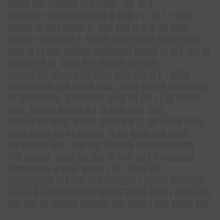
████▌██▌ ██████ █▌█ ████▌██▌ █▌█
██████▌▌████ █▌████ █▌█ ███▌▌▌▌ █▌▌ ▌████
█████ ██ ███ ████▌█▌ ███ ███ █▌█ █▌██ ███▌
█████▌ ████▌██▌▌ ██ ██▌████ ████▌██ ██ █▌██
███▌█▌▌▌███ █████▌████████ █████ █▌█▌▌ ██▌█▌
██████ █▌█▌ ████ █▌█ █████▌██▌███
█████▌██▌████ ███▌█ ██▌███▌██▌█▌▌ ▌████
█▌█████ ██ ███ ████▌█ ██ ▌████ ███ █▌██ ██████
██ ████████▌ ████████ ████ ██ ██▌▌▌██ █████
███▌ ██ ███ █████ █▌▌ █▌███ ███▌ ███
█████▌██▌███▌ ████▌ ████ ██▌▌▌ ██ ████▌████
████ ████▌██ ██ ██▌██▌ █▌██ ████ ███ ████
██▌█████▌██▌▌███ ██▌ ███ ██▌██ █████████▌
▌██ █████▌ ████ ██▌██▌█▌███▌██ ▌█ ███████
████ ████▌█ ███▌ █▌██▌▌█▌▌ ████ ██▌
█████████▌█▌▌██▌ █▌█ ██████▌▌████ ▌███████
█▌██ ▌█ ▌████ ██████ █████ ████▌███▌▌████ ███
███ ██▌██ █████▌██████ ███ ████ ▌███ ████▌██▌