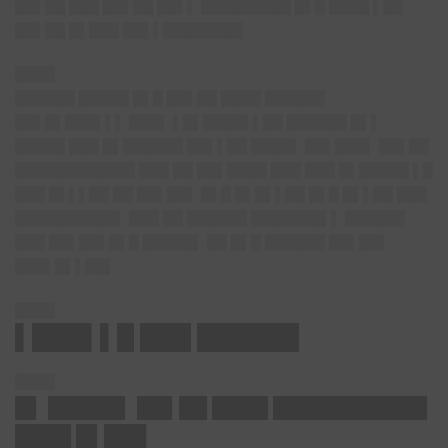
██▌██ ███ ██▌██ ██▌▌ █████████ █▌█ ████ ▌██
██▌██ █▌███ ██▌▌████████
████
██████ █████ █▌█ ██▌██ ████ ██████
██▌█▌███▌▌▌ ███▌ ▌█▌████▌▌██ ██████ █▌▌
█████ ███ █▌██████ ██▌▌██ ████▌ ██▌███▌ ██▌██
████████████ ███ ██ ██▌████ ███ ███ █▌█████ ▌█
███ █▌▌▌██ ██ ██▌██▌ █▌█ █▌█▌▌██ █▌█ █▌▌██ ███
██████████▌ ███ ██ ██████ ███████▌▌ ██████
███ ██▌██▌█▌█ █████▌ ██ █▌█ ██████ ██▌██▌
███▌█▌▌██▌
████
▌███▌▌█ ███ ██████
████
█▌ █████▌ ██▌██ ████ ███████████
████ █▌███