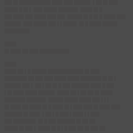
██▌█▌██████████▌███▌███ █████▌ ▌██ █▌███
████▌█ █▌▌ ███ ████▌██████▌ ████ █▌█
██▌███▌██▌████ ███ ██▌ █████ █▌█ █▌█ ████ ███
█████▌ ███ ████▌██▌▌▌████▌ █▌█ ████ █████
████████▌
████
█▌███▌██ ███ ██████████
████
████ ██ ▌█ █████ ████████████ █▌███
███████▌██ ██▌███ ████ ████ ███████ █▌█▌▌
█████▌██▌▌ ██ ▌██ █▌█ ██▌██████ ███▌█ ██▌
▌█▌███▌████ █████▌ ████ ██ ▌██ ██ █▌████
███████ ██████▌ █████ ████▌████ ██▌▌▌▌
█▌███▌██ ████ █▌█ ███▌█▌▌███ ███ █▌███▌███
██████ █▌███▌ ▌██ ▌█ ███ ▌███▌▌▌███
██▌███████▌ █▌█ ██▌██████ █▌██ ██
████▌█▌██▌▌ ████ █▌█ ▌█ ██▌██ █▌██▌██