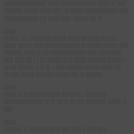
█████████████▌ ████ ████████████ ████ █▌███
██████ █████ ████ ██▌▌█ █████ ███████████ ███
███████████▌▌█ ████ ███▌█████ ██▌█▌
████
█▌█▌▌ █▌▌█ ██████ ████▌████ ██ ███▌█▌▌██▌
████ ████ ▌███ ████████████ █▌█ ███▌██ ██▌███
██████ ████ █▌██ ████████████ ███ ▌██ ████▌
███ ███ ██▌▌▌██ █████ █▌█ ████▌██████ ████▌▌
█▌██ █████▌█ █▌█▌ ▌███ ██████ █▌███ ████ ██
█▌███ ████▌██████ █████ ██▌█▌█████▌
████
████ █▌█ ██████ ████▌████ █▌▌ ███████
█████████████ █▌█▌██ █▌██ ██▌█████ █▌████▌█
██▌
████
█████▌ █▌██ ██████ █▌██▌███▌█ ███ ███