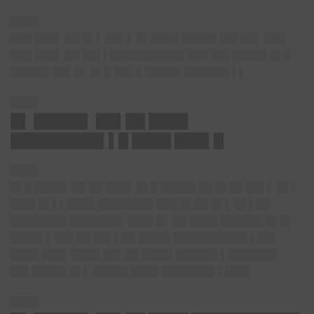
████
███ ███▌ ██ █▌▌ ██▌▌ █▌████ █████ ██▌██▌ ███
███ ███▌ ██ ██▌▌██████████▌███ ██▌█████ █▌█
█████▌██▌█▌ █▌█ ██▌█ █████ ██████▌▌▌
████
█▌ █████▌ ██▌██ ████
█████████▌▌█ ████ ███▌█
████
█▌█ ████▌ ██ ██ ███▌ █▌█ █████ ██ █▌██ ██▌▌ █▌▌
███▌█▌▌▌████ ████████ ███ █▌██ █▌▌ █▌▌██
████████ ███████▌ ███▌█▌ ██ ████ ██████ █▌█▌
████▌▌ ██▌██ ██▌▌██ ████▌██████████▌▌██▌
████ ███▌ ████ ██▌██ ████▌██████ ▌███████
██▌█████ █▌▌ █████ ████ ███████▌▌███▌
████