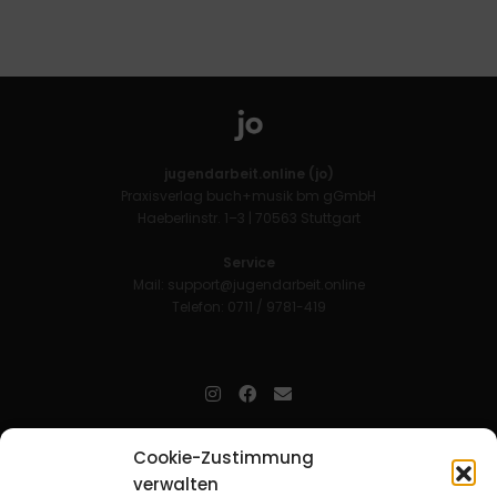
jugendarbeit.online (jo)
Praxisverlag buch+musik bm gGmbH
Haeberlinstr. 1–3 | 70563 Stuttgart
Service
Mail:
support@jugendarbeit.online
Telefon: 0711 / 9781-419
jugendarbeit.online
- kurz jo - ist der Online-Materialpool für
Cookie-Zustimmung
Mitarbeitende in der christlichen Kinder-, Jugend- und jungen
verwalten
Erwachsenenarbeit. Auf
jo
findet man unkompliziert und schnell