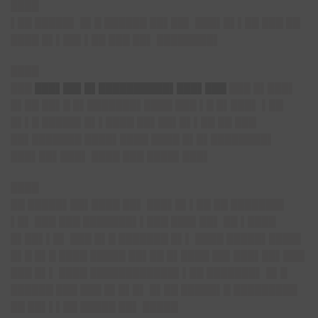
████
▌██ █████▌ █▌█ ██████ ██▌██▌ ███▌█▌▌██ ███ ██
████ █▌▌██▌▌██ ███ ██▌ ████████▌
████
███
███▌██▌█▌██████████▌███▌███
███ █▌███▌
█▌██ ██▌█ █▌███████▌████ ███ ▌█ █▌███▌ ▌██
█▌▌█ █████▌█▌▌████ ██▌██▌█▌▌██ ██ ███
██▌███████ ████▌████ ████ █▌█▌████████▌
███▌██▌███▌ ████ ███ ████▌███▌
████
██ █████▌██▌████ ██▌ ███▌█▌▌██ ██ ███████▌
▌█▌ ███ ███ ███████▌▌███ ███▌██▌ ██ ▌████
█▌██▌▌█▌ ███ █▌█ ███████ █▌▌ ████ █████▌████▌
█▌█ █▌█ ████ █████ ██▌██ █▌████ ██▌███▌██▌███
███ █▌▌ ████ ████████████▌▌██ ███████▌ █▌█
██████ ███ ███ █▌█▌█▌ █▌██ █████▌█ █████████
██ ██▌▌▌██ █████ ██▌ █████