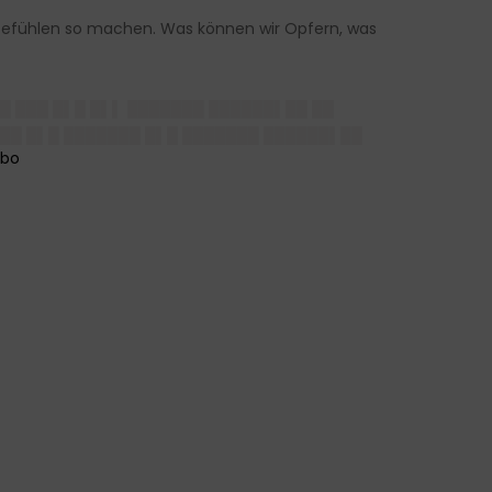
n Gefühlen so machen. Was können wir Opfern, was
██ ███ █▌█ █▌▌ ███████ ██████▌██ ██
██ █▌█ ███████ █▌█ ███████ ██████▌██