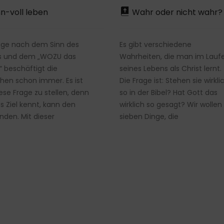
n-voll leben
Wahr oder nicht wahr?
age nach dem Sinn des
Es gibt verschiedene
s und dem „WOZU das
Wahrheiten, die man im Lauf
 beschäftigt die
seines Lebens als Christ lernt.
en schon immer. Es ist
Die Frage ist: Stehen sie wirkli
iese Frage zu stellen, denn
so in der Bibel? Hat Gott das
s Ziel kennt, kann den
wirklich so gesagt? Wir wollen
nden. Mit dieser
sieben Dinge, die