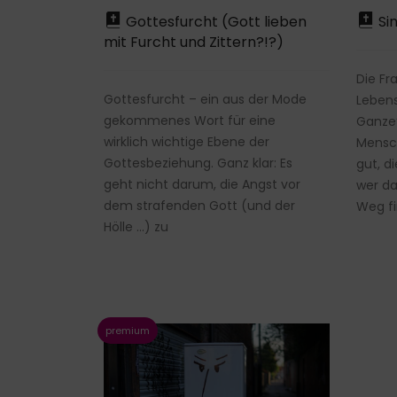
Gottesfurcht (Gott lieben
Sin
mit Furcht und Zittern?!?)
Die Fr
Gottesfurcht – ein aus der Mode
Leben
gekommenes Wort für eine
Ganze“
wirklich wichtige Ebene der
Mensch
Gottesbeziehung. Ganz klar: Es
gut, d
geht nicht darum, die Angst vor
wer da
dem strafenden Gott (und der
Weg fi
Hölle …) zu