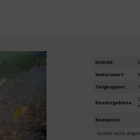
Enthält:
5
Materialart:
B
Zielgruppen:
J
G
Einsatzgebiete:
P
Redaktion:
Du bist nicht ange