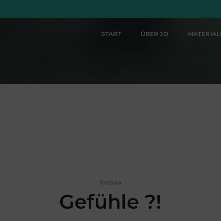
START
ÜBER JO
MATERIA
THEMA
Gefühle ?!