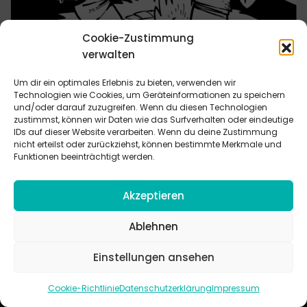
Cookie-Zustimmung
verwalten
Um dir ein optimales Erlebnis zu bieten, verwenden wir
Technologien wie Cookies, um Geräteinformationen zu speichern
Wer einmal lügt...
und/oder darauf zuzugreifen. Wenn du diesen Technologien
zustimmst, können wir Daten wie das Surfverhalten oder eindeutige
IDs auf dieser Website verarbeiten. Wenn du deine Zustimmung
Wahrheit und Lüge sind absolut wichtige Themen für
nicht erteilst oder zurückziehst, können bestimmte Merkmale und
Kinder. Erwachsene, die Kindern Wahrheit vorenthalten oder
Funktionen beeinträchtigt werden.
auf bestimmte Fragen nur ausweichend antworten,
werden von Kindern nicht mehr ernst
Akzeptieren
Ablehnen
Einstellungen ansehen
Cookie-Richtlinie
Datenschutzerklärung
Impressum