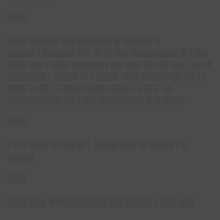
████
████ ██████ ███ ███████ █▌████ █▌█
█████▌▌██████▌█ █▌█▌██ ███ █████████▌█▌▌██▌
████ ███ ▌████ ███ ███ ▌██▌ ███ ██▌██ ██▌▌ █▌▌█
████████ ▌█████ █▌█ ████▌ ███ █████ ███ ██▌▌▌
████ █▌██ ▌█ █████ ████ ████ ▌█ █▌█▌██
███████████ ██▌▌██▌ █████████ █▌█ ████▌
████
▌█ █▌████ █▌███ █▌▌ █████ ███▌█▌██ ██▌▌█
█████▌
████
████ ███▌█ ███████ ███ ███ █████▌▌███▌███