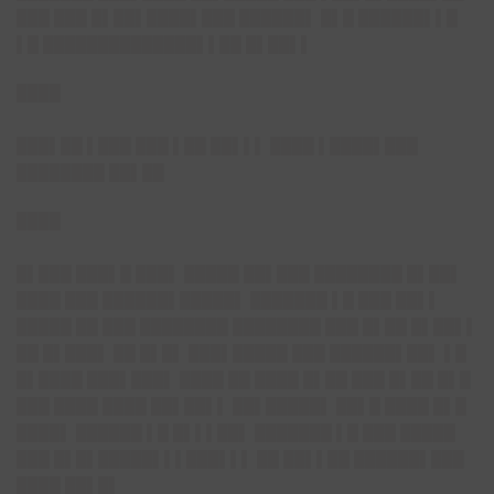
███ ███ █▌██▌████▌███ ██████▌ █▌█ ██████▌▌█
▌█ ██████████████▌▌██ █▌██▌▌
████
███▌██ ▌███ ███ ▌██ ██▌▌▌ ████ ▌████▌███
████████ ██▌██
████
█▌███ ███▌█ ███▌ █████ ██▌███ ████████ █▌██▌
████ ███ ██████▌█████▌ ███████ ▌█ ███ ██▌▌
█████ ██ ███ ████████ ████████ ███ █▌██ █▌██▌▌
██ █▌███▌ ██ █▌█▌ ███▌█████ ███ ██████▌██▌ ▌█
█▌████ ███▌███▌ ████ ██ ████ █▌██ ███ █▌██ █▌█
███ ████ ████ ██▌██▌▌ ██▌█████▌ ██▌█ ████ █▌█
████▌ ██████ ▌█ █▌▌▌██▌ ███████ ▌█ ███ █████
███ █▌█▌█████▌▌▌███▌▌▌ ██ ██▌▌██ ██████▌███
████ ██▌█▌