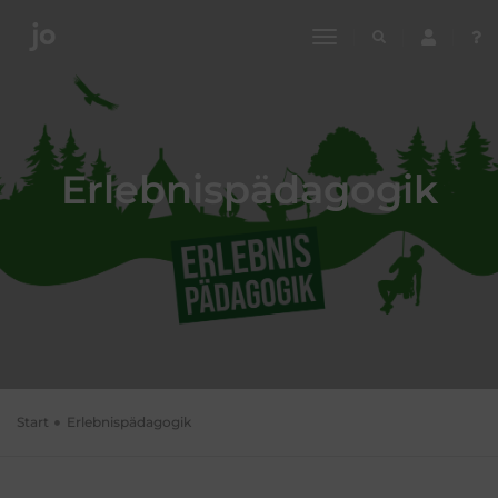
toggle
navigation
Erlebnispädagogik
Start
Erlebnispädagogik