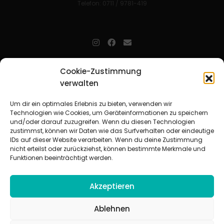
Telefon: 0711 / 9781-419
jugendarbeit.online
- kurz jo - ist der Online-Materialpool für
Cookie-Zustimmung
Mitarbeitende in der christlichen Kinder-, Jugend- und jungen
verwalten
Erwachsenenarbeit. Auf
jo
findet man unkompliziert und schnell
zahlreiche praxiserprobte Materialien und gewinnt so Zeit für
Beziehungsarbeit.
Um dir ein optimales Erlebnis zu bieten, verwenden wir
Technologien wie Cookies, um Geräteinformationen zu speichern
und/oder darauf zuzugreifen. Wenn du diesen Technologien
Beteiligte Verbände
zustimmst, können wir Daten wie das Surfverhalten oder eindeutige
CVJM-Landesverband Bayern e. V.
|
CVJM-Gesamtverband in
IDs auf dieser Website verarbeiten. Wenn du deine Zustimmung
Deutschland e. V.
nicht erteilst oder zurückziehst, können bestimmte Merkmale und
CVJM-Westbund e. V.
|
Deutscher Jugendverband „Entschieden für
Funktionen beeinträchtigt werden.
Christus“ e. V.
Evangelisches Jugendwerk in Württemberg
Akzeptieren
Ablehnen