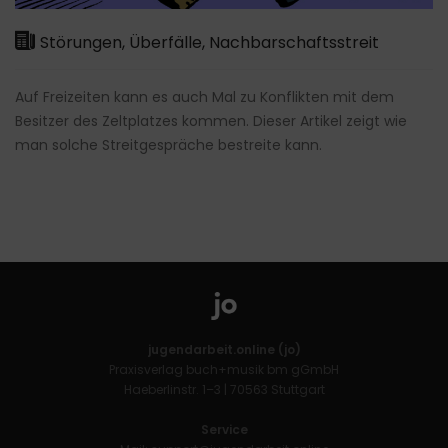
Störungen, Überfälle, Nachbarschaftsstreit
Auf Freizeiten kann es auch Mal zu Konflikten mit dem
Besitzer des Zeltplatzes kommen. Dieser Artikel zeigt wie
man solche Streitgespräche bestreite kann.
jugendarbeit.online (jo)
Praxisverlag buch+musik bm gGmbH
Haeberlinstr. 1–3 | 70563 Stuttgart
Service