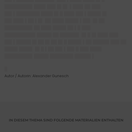
█████████▌████ ███ █▌█▌ ▌███▌██ ███
██▌▌████████ ████ █▌█ ███▌██▌▌████▌█▌
██▌███▌▌██ ▌█▌ ██ ████ ████▌▌██▌ █▌██
█████████▌██ ███▌████▌██ ▌█ ███
██████████▌█████ ██ ██████▌ █▌█ █▌███▌███
██▌▌█████ █▌██ █▌██ █▌█ ████▌▌██ █████▌███ ██
████▌████▌ █▌█ ▌██ ██▌▌██▌█ ███ ████
█████████▌█████ ████████ █████▌▌
█
Autor / Autorin: Alexander Gunesch
IN DIESEM THEMA SIND FOLGENDE MATERIALIEN ENTHALTEN