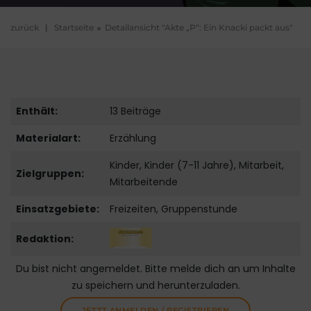
zurück
|
Startseite
Detailansicht "Akte „P“: Ein Knacki packt aus"
Enthält:
13 Beiträge
Materialart:
Erzählung
Kinder, Kinder (7-11 Jahre), Mitarbeit,
Zielgruppen:
Mitarbeitende
Einsatzgebiete:
Freizeiten, Gruppenstunde
Redaktion:
Du bist nicht angemeldet. Bitte melde dich an um Inhalte
zu speichern und herunterzuladen.
JETZT ANMELDEN / REGISTRIEREN