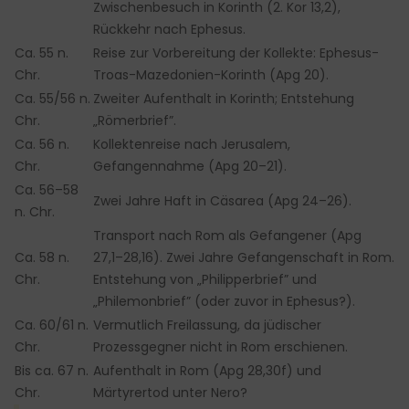
Zwischenbesuch in Korinth (2. Kor 13,2),
Rückkehr nach Ephesus.
Ca. 55 n.
Reise zur Vorbereitung der Kollekte: Ephesus-
Chr.
Troas-Mazedonien-Korinth (Apg 20).
Ca. 55/56 n.
Zweiter Aufenthalt in Korinth; Entstehung
Chr.
„Römerbrief”.
Ca. 56 n.
Kollektenreise nach Jerusalem,
Chr.
Gefangennahme (Apg 20–21).
Ca. 56–58
Zwei Jahre Haft in Cäsarea (Apg 24–26).
n. Chr.
Transport nach Rom als Gefangener (Apg
Ca. 58 n.
27,1–28,16). Zwei Jahre Gefangenschaft in Rom.
Chr.
Entstehung von „Philipperbrief” und
„Philemonbrief” (oder zuvor in Ephesus?).
Ca. 60/61 n.
Vermutlich Freilassung, da jüdischer
Chr.
Prozessgegner nicht in Rom erschienen.
Bis ca. 67 n.
Aufenthalt in Rom (Apg 28,30f) und
Chr.
Märtyrertod unter Nero?