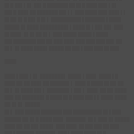
█▌█ ██▌▌█▌ ██▌█ ███████ ██ █▌█ ███▌███ ▌█▌
██▌█ ███▌██ ███████ ██▌▌▌ ███ ████ ███ ███▌▌▌
█▌██ █▌█ ██▌█ █▌▌ ██████████ ▌██████▌▌████
█████ █▌████ █████████▌▌████ █▌▌██▌██▌ ███
█▌███▌ █▌█▌██ █▌▌ ███ ████▌████▌▌████
██▌███████▌██▌██ ███ ███▌███ ███ ███ ██▌ ██
█▌▌ █▌████ ████▌█████ ██ ██▌▌███ ███ █▌███
████
███▌▌███ ▌█▌ ████████▌ ████▌▌███▌ ████ ▌█
███▌██ ██ ███▌██ ██████▌▌ ███▌█ ████ █▌██ ██
█▌▌ █▌████ ██▌▌ ███████▌▌██▌▌ ███▌ ██ ██ ████
███ ██ ███████▌█ ████ █▌█ ███▌██▌▌▌ ████ ████
██ █▌█▌ █████
█▌▌ ███ █████ ███████ ███ █████████▌█▌▌███
█████▌██ █▌█ ████ ███▌ ██████▌ █▌▌ ███ █▌█████
███▌██ ██ ██▌████▌ ███ ███▌ █▌██▌██▌██ ███
██▌▌██████ ██████▌ ███ ▌████ ████ █▌█