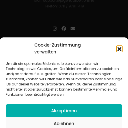
Mail:
support@jugendarbeit.online
Telefon: 0711 / 9781-419
jugendarbeit.online
- kurz jo - ist der Online-Materialpool für
Cookie-Zustimmung
Mitarbeitende in der christlichen Kinder-, Jugend- und jungen
Erwachsenenarbeit. Auf
jo
findet man unkompliziert und schnell
verwalten
zahlreiche praxiserprobte Materialien und gewinnt so Zeit für
Beziehungsarbeit.
Um dir ein optimales Erlebnis zu bieten, verwenden wir
Technologien wie Cookies, um Geräteinformationen zu speichern
und/oder darauf zuzugreifen. Wenn du diesen Technologien
Beteiligte Verbände
zustimmst, können wir Daten wie das Surfverhalten oder eindeutige
CVJM-Landesverband Bayern e. V.
|
CVJM-Gesamtverband in
IDs auf dieser Website verarbeiten. Wenn du deine Zustimmung
Deutschland e. V.
nicht erteilst oder zurückziehst, können bestimmte Merkmale und
CVJM-Westbund e. V.
|
Deutscher Jugendverband „Entschieden für
Funktionen beeinträchtigt werden.
Christus“ e. V.
Evangelisches Jugendwerk in Württemberg
Akzeptieren
Ablehnen