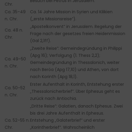
Besuch bei Petrus in Jerusalem.
Chr.
Ca. 35–49
Ca. 14 Jahre Mission in Syrien und Kilikien
n. Chr.
(„erste Missionsreise”).
„Apostelkonvent” in Jerusalem. Regelung der
Ca. 48 n.
Frage nach der gesetzes freien Heidenmission
Chr.
(Gal 2,1ff).
„Zweite Reise”: Gemeindegründung in Philippi
(Apg 16); Verfolgung (1. Thess 2,2);
Ca. 49–50
Gemeindegründung in Thessalonich, weiter
n. Chr.
nach Beröa (Apg 17,10) und Athen, von dort
nach Korinth (Apg 18,1).
Erster Aufenthalt in Korinth, Entstehung erster
Ca. 50–52
„Thessalonicherbrief”. Über Ephesus geht es
n. Chr.
zurück nach Antiochia.
„Dritte Reise”: Galatien, danach Ephesus. Zwei
bis drei Jahre Aufenthalt in Ephesus.
Ca. 52–55 n.
Entstehung „Galaterbrief” und erster
Chr.
„Korintherbrief”. Wahrscheinlich