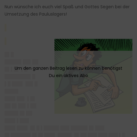
Nun wünsche ich euch viel Spaß und Gottes Segen bei der
Umsetzung des Pauluslagers!
█▌█
█████▌██▌██
█▌▌█▌ ▌█
████████▌█
▌█ ███▌ ██▌█
████▌
███▌██▌ ▌█▌
██ █▌██▌▌██
████▌█▌██
███▌▌███
███▌███▌ █▌█ ▌█████ ███ █████▌█▌███
█▌██████▌█▌█▌███▌ ████▌ █▌██ ███ ███ ███ ▌█