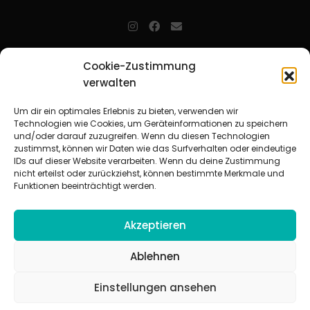
jugendarbeit.online
- kurz jo - ist der Online-Materialpool für
Cookie-Zustimmung
Mitarbeitende in der christlichen Kinder-, Jugend- und jungen
Erwachsenenarbeit. Auf
jo
findet man unkompliziert und schnell
verwalten
zahlreiche praxiserprobte Materialien und gewinnt so Zeit für
Beziehungsarbeit.
Um dir ein optimales Erlebnis zu bieten, verwenden wir
Technologien wie Cookies, um Geräteinformationen zu speichern
und/oder darauf zuzugreifen. Wenn du diesen Technologien
Beteiligte Verbände
zustimmst, können wir Daten wie das Surfverhalten oder eindeutige
CVJM-Landesverband Bayern e. V.
|
CVJM-Gesamtverband in
IDs auf dieser Website verarbeiten. Wenn du deine Zustimmung
Deutschland e. V.
nicht erteilst oder zurückziehst, können bestimmte Merkmale und
CVJM-Westbund e. V.
|
Deutscher Jugendverband „Entschieden für
Funktionen beeinträchtigt werden.
Christus“ e. V.
Evangelisches Jugendwerk in Württemberg
Akzeptieren
Ablehnen
Einstellungen ansehen
© 2026 jugendarbeit.online
Impressum
|
Datenschutzerklärung
|
AGB
|
Cookie-Richtlinie (EU)