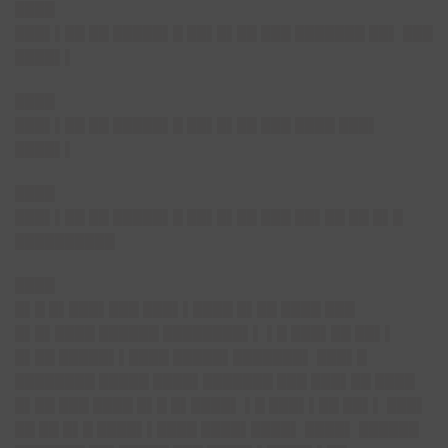
████
███▌▌██ ██
█████▌█ ██▌█▌██
███ ███████ ██▌ ███
████▌▌
████
███▌▌██ ██
█████▌█ ██▌█▌██
███ ████ ███▌
████▌▌
████
███▌▌██ ██
█████▌█ ██▌█▌██
███ ██▌██ ██ █▌█
██████████
████
█▌█ █▌███▌███ ███▌▌████ █▌██ ████ ███
█▌█▌████ ██████ ████████▌▌ ▌█ ███▌██ ██▌▌
█▌██ █████▌▌████ █████▌███████▌ ███▌█
████████ █████ ████▌███████ ███ ███▌██ ████
█▌██ ███ ████ █▌█ █▌████▌ ▌█ ███▌▌██ ██▌▌ ███▌
██ ██ █▌█ ████▌▌████ ████▌████▌ ████▌ ██████