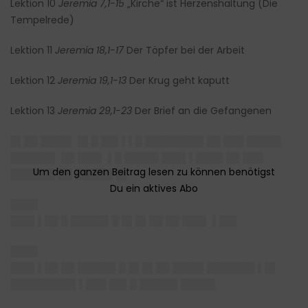
Lektion 10
Jeremia 7,1-15
„Kirche“ ist Herzenshaltung (Die
Tempelrede)
Lektion 11
Jeremia 18,1-17
Der Töpfer bei der Arbeit
Lektion 12
Jeremia 19,1-13
Der Krug geht kaputt
Lektion 13
Jeremia 29,1-23
Der Brief an die Gefangenen
█▌██ ████▌ █▌█ ██▌▌▌█ ████████▌██ ███ █████
██████▌ ██ ███▌ ▌█ █████ ███▌▌████ ██ ███
██████▌██ █████▌█▌
████
███▌▌██ █
█████▌█ █▌█▌██
██ ███▌ ▌██▌
████
███▌▌██ ██
█████▌█ █▌█▌██
████▌███████ ▌█▌
█████████▌▌███ ██▌█ █████▌█████