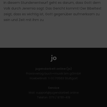
In diesem Stundenentwurf geht es darum, dass Gott dem
Volk durch Jeremia sagt: Das Gericht kommt! Der Bibeltext
zeigt, dass es wichtig ist, Gott gegenüber aufmerksam zu
sein und Zeit mit ihm zu
jugendarbeit.online (jo)
Praxisverlag buch+musik bm gGmbH
Haeberlinstr. 1–3 | 70563 Stuttgart
Service
Mail:
support@jugendarbeit.online
Telefon: 0711 / 9781-419