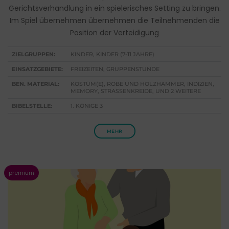
Gerichtsverhandlung in ein spielerisches Setting zu bringen.
Im Spiel übernehmen übernehmen die Teilnehmenden die
Position der Verteidigung
ZIELGRUPPEN:
KINDER, KINDER (7-11 JAHRE)
EINSATZGEBIETE:
FREIZEITEN, GRUPPENSTUNDE
BEN. MATERIAL:
KOSTÜM(E), ROBE UND HOLZHAMMER, INDIZIEN,
MEMORY, STRASSENKREIDE, UND 2 WEITERE
BIBELSTELLE:
1. KÖNIGE 3
MEHR