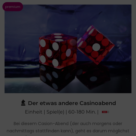
Der etwas andere Casinoabend
Einheit | Spiel(e) | 60-180 Min. |
Bei diesem Casion-Abend (der auch morgens oder
nachmittags stattfinden kann), geht es darum möglichst