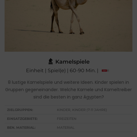
Kamelspiele
Einheit | Spiel(e) | 60-90 Min. |
8 lustige Kamelspiele und weitere Ideen. Kinder spielen in
Gruppen gegeneinander. Welche Kamele und Kameltreiber
sind die besten in ganz Ägypten?
ZIELGRUPPEN:
KINDER, KINDER (7-11 JAHRE)
EINSATZGEBIETE:
FREIZEITEN
BEN. MATERIAL:
MATERIAL