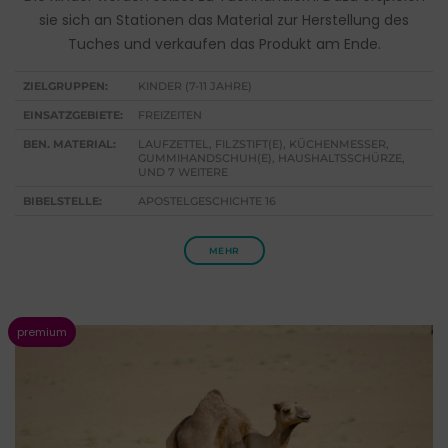
sie sich an Stationen das Material zur Herstellung des
Tuches und verkaufen das Produkt am Ende.
ZIELGRUPPEN:
KINDER (7-11 JAHRE)
EINSATZGEBIETE:
FREIZEITEN
BEN. MATERIAL:
LAUFZETTEL, FILZSTIFT(E), KÜCHENMESSER,
GUMMIHANDSCHUH(E), HAUSHALTSSCHÜRZE,
UND 7 WEITERE
BIBELSTELLE:
APOSTELGESCHICHTE 16
MEHR