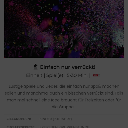
Einfach nur verrückt!
Einheit | Spiel(e) | 5-30 Min. |
Lustige Spiele und Lieder, die einfach nur Spaß machen
sollen und manchmal auch ein bisschen verrückt sind. Falls
man mal schnell eine Idee braucht für Freizeiten oder für
die Gruppe...
ZIELGRUPPEN:
KINDER (7-11 JAHRE)
EINSATZGEBIETE:
FREIZEITEN, GRUPPENSTUNDE