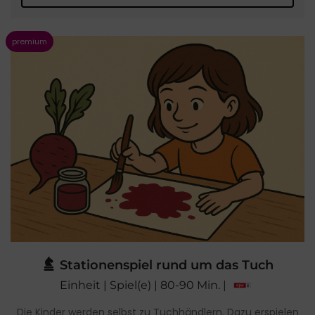
Stationenspiel rund um das Tuch
Einheit | Spiel(e) | 80-90 Min. |
Die Kinder werden selbst zu Tuchhändlern. Dazu erspielen