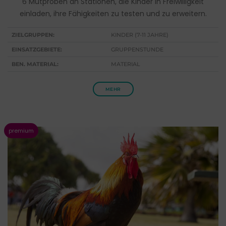
6 Mutproben an Stationen, die Kinder in Freiwilligkeit
einladen, ihre Fähigkeiten zu testen und zu erweitern.
ZIELGRUPPEN:
KINDER (7-11 JAHRE)
EINSATZGEBIETE:
GRUPPENSTUNDE
BEN. MATERIAL:
MATERIAL
MEHR