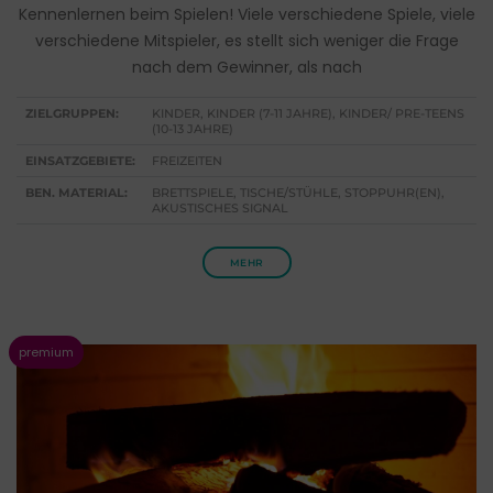
Kennenlernen beim Spielen! Viele verschiedene Spiele, viele
verschiedene Mitspieler, es stellt sich weniger die Frage
nach dem Gewinner, als nach
ZIELGRUPPEN:
KINDER, KINDER (7-11 JAHRE), KINDER/ PRE-TEENS
(10-13 JAHRE)
EINSATZGEBIETE:
FREIZEITEN
BEN. MATERIAL:
BRETTSPIELE, TISCHE/STÜHLE, STOPPUHR(EN),
AKUSTISCHES SIGNAL
MEHR