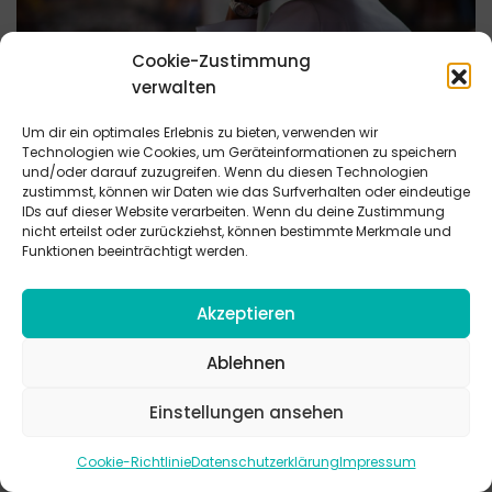
Cookie-Zustimmung
verwalten
Kellnern mit Hindernissen
Um dir ein optimales Erlebnis zu bieten, verwenden wir
Technologien wie Cookies, um Geräteinformationen zu speichern
Einheit | Spiel(e) | 15-45 Min. |
und/oder darauf zuzugreifen. Wenn du diesen Technologien
zustimmst, können wir Daten wie das Surfverhalten oder eindeutige
Ein Hindernisparcours, bei dem es am Ende darum geht,
IDs auf dieser Website verarbeiten. Wenn du deine Zustimmung
möglichst schnell als Gruppe einen Tisch zu decken.
nicht erteilst oder zurückziehst, können bestimmte Merkmale und
Funktionen beeinträchtigt werden.
ZIELGRUPPEN:
KINDER (7-11 JAHRE), KINDER/ PRE-TEENS (10-13
JAHRE)
Akzeptieren
EINSATZGEBIETE:
FREIZEITEN, GRUPPENSTUNDE
BEN. MATERIAL:
MATERIAL
Ablehnen
BIBELSTELLE:
LUKAS 10
Einstellungen ansehen
MEHR
Cookie-Richtlinie
Datenschutzerklärung
Impressum