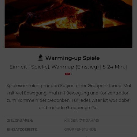
Warming-up Spiele
Einheit | Spiel(e), Warm up (Einstieg) | 5-24 Min. |
Spielesammlung für den Beginn einer Gruppenstunde. Mal
mit viel Bewegung, mal mit Bewegung und Konzentration
zum Sammeln der Gedanken. Für jedes Alter ist was dabei
und für jede Gruppengröße.
ZIELGRUPPEN:
KINDER (7-11 JAHRE)
EINSATZGEBIETE:
GRUPPENSTUNDE