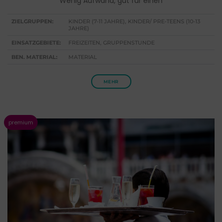
Wenig Aufwand, gut für einen
ZIELGRUPPEN:
KINDER (7-11 JAHRE), KINDER/ PRE-TEENS (10-13
JAHRE)
EINSATZGEBIETE:
FREIZEITEN, GRUPPENSTUNDE
BEN. MATERIAL:
MATERIAL
MEHR