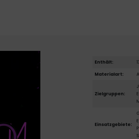
Enthält:
1
Materialart:
J
Zielgruppen:
E
M
G
E
Einsatzgebiete:
P