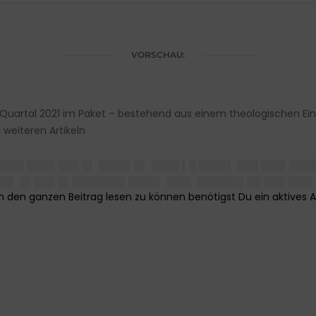
VORSCHAU:
Quartal 2021 im Paket – bestehend aus einem theologischen Eins
weiteren Artikeln
████ ████ ███ █▌ ████▌█▌ ████ ▌█ ████▌ ███ ███▌███
██▌ █▌███ █▌███████▌████▌ ███▌ ██████▌██ ███ ███