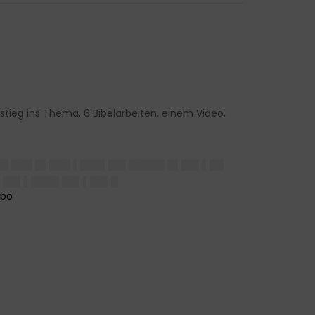
tieg ins Thema, 6 Bibelarbeiten, einem Video,
██ ███ █▌███ ▌███▌██▌█████ █▌██▌▌██
▌ ██▌▌████ ██▌▌██▌█