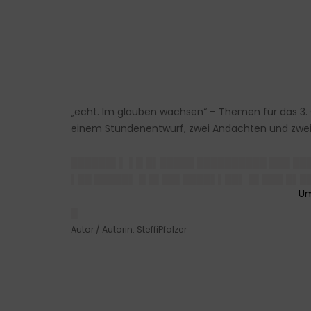
„echt. Im glauben wachsen“ – Themen für das 3. 
einem Stundenentwurf, zwei Andachten und zwei 
██████▌▌ ▌█ █▌█████ ██████████ ███ ██
▌██ █████▌ █ █▌██▌████▌▌██▌ █▌███ █▌█
█
Autor / Autorin: SteffiPfalzer