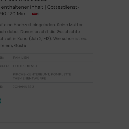
1 enthaltener Inhalt | Gottesdienst-
 90-120 Min. |
uf eine Hochzeit eingeladen. Seine Mutter
auch dabei. Davon erzählt die Geschichte
hzeit in Kana (Joh 2,1-12). Wie schön ist es,
 feiern, Gäste
EN:
FAMILIEN
IETE:
GOTTESDIENST
KIRCHE-KUNTERBUNT, KOMPLETTE
THEMENENTWÜRFE
E:
JOHANNES 2