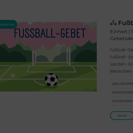
Fußb
Einheit | 
Gebetsakt
Fußball-Ge
Fußball- E
werden. Gro
Menschen G
ZIELGRUPP
EINSATZGEB
KATEGORIE:
MEHR