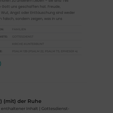
hören zu unserem Leben – sie sind Teil
e Gott uns geschaffen hat. Freude,
t, Wut, Angst oder Enttäuschung sind weder
h falsch, sondern zeigen, was in uns
EN:
FAMILIEN
IETE:
GOTTESDIENST
KIRCHE-KUNTERBUNT
E:
PSALM 139 (PSALM 22, PSALM 73, EPHESER 4)
) (mit) der Ruhe
1 enthaltener Inhalt | Gottesdienst-