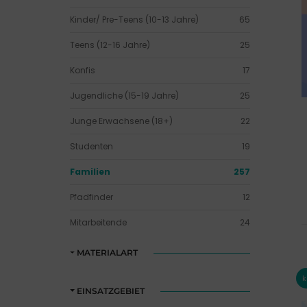
Kinder/ Pre-Teens (10-13 Jahre)
65
Teens (12-16 Jahre)
25
Konfis
17
Jugendliche (15-19 Jahre)
25
Junge Erwachsene (18+)
22
Studenten
19
Familien
257
Pfadfinder
12
Mitarbeitende
24
MATERIALART
EINSATZGEBIET