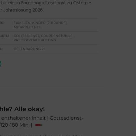
 für einen Familiengottesdienst zu Ostern -
r Jahreslosung 2026.
EN:
FAMILIEN, KINDER (7-11 JAHRE),
MITARBEITENDE
IETE:
GOTTESDIENST, GRUPPENSTUNDE,
PREDIGTVORBEREITUNG
E:
OFFENBARUNG 21
le? Alle okay!
1 enthaltener Inhalt | Gottesdienst-
 120-180 Min. |