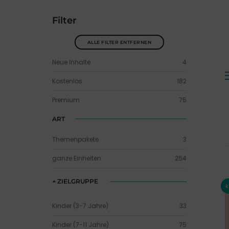
Filter
ALLE FILTER ENTFERNEN
Neue Inhalte
4
Kostenlos
182
Premium
75
ART
Themenpakete
3
ganze Einheiten
254
ZIELGRUPPE
Kinder (3-7 Jahre)
33
Kinder (7-11 Jahre)
75