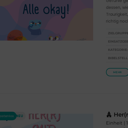
Gefühle ge
dessen, wi
Traurigkei
richtig noc
ZIELGRUPP
EINSATZGEB
KATEGORIE:
BIBELSTELL
MEHR
Her(r
Einheit | 