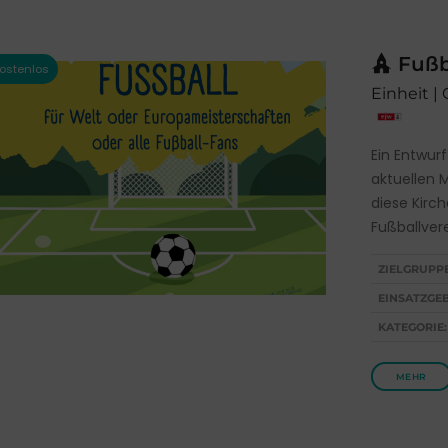
Fußb
Einheit |
Ein Entwur
aktuellen 
diese Kirch
Fußballvere
ZIELGRUPP
EINSATZGEB
KATEGORIE:
MEHR