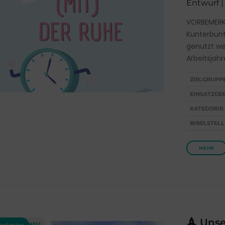
Entwurf |
VORBEMERKU
Kunterbunt
genutzt we
Arbeitsjahr
ZIELGRUPP
EINSATZGEB
KATEGORIE:
BIBELSTELL
MEHR
Unser