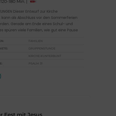
 120-180 Min. |
NGEN Dieser Entwurf zur Kirche
 kann als Abschluss vor den Sommerferien
rden. Gerade am Ende eines Schul- und
es spüren viele Familien, wie gut eine Pause
EN:
FAMILIEN
IETE:
GRUPPENSTUNDE
KIRCHE-KUNTERBUNT
E:
PSALM 31
 Fest mit Jesus