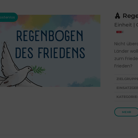
Rege
Einheit |
Nicht übera
Länder wol
zum Friede
Frieden?
ZIELGRUPP
EINSATZGEB
KATEGORIE:
MEHR