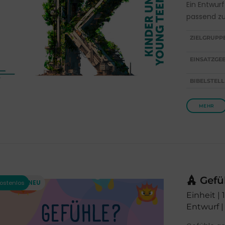
Ein Entwurf
passend zu
ZIELGRUPP
EINSATZGEB
BIBELSTELL
MEHR
Gefüh
Einheit | 
Entwurf |