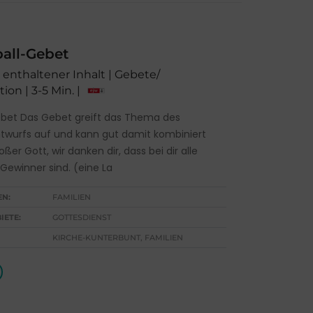
all-Gebet
1 enthaltener Inhalt | Gebete/
ion | 3-5 Min. |
bet Das Gebet greift das Thema des
ntwurfs auf und kann gut damit kombiniert
ßer Gott, wir danken dir, dass bei dir alle
ewinner sind. (eine La
EN:
FAMILIEN
IETE:
GOTTESDIENST
KIRCHE-KUNTERBUNT, FAMILIEN