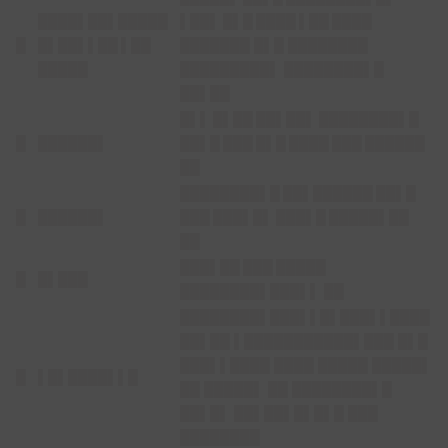
████▌██▌█████
▌██▌ █▌█ ████ ▌██ ████
█
█▌██▌▌██ ▌██
███████ █▌█ ████████
█████
█████████▌ ████████▌█
██▌██
█▌▌ █▌██ ██▌██▌ ████████▌█
█
██████▌
██▌█ ███ █▌█ ████ ███ ██████
██
████████▌█ ██▌██████ ██▌█
█
██████▌
███ ███▌█▌ ███▌█ █████▌██
██
███▌██ ███ █████
█
█▌███
████████▌███▌▌
██
████████▌███▌▌█▌███▌▌████
██▌██ ▌███████████▌███ █▌█
███▌▌████ ████ █████ █████▌
█
▌█▌████▌▌█
██ █████▌ ██ ████████▌█
██▌█▌ ██▌██▌█▌█▌█ ███
████████