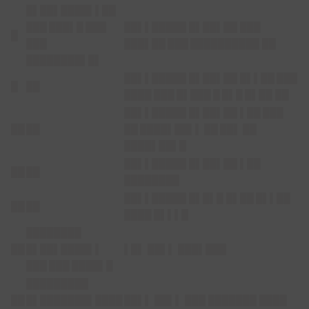
█▌██▌████▌▌██
███ ███▌█ ███
██▌▌█████ █▌██▌██
███
█
███
███▌██ ███ ██████████
██
████████▌█▌
██▌▌█████ █▌██▌██
█▌▌██ ███
█
██
████ ███ █▌███ █ █▌█ █▌██
██
██▌▌█████ █▌██▌██
▌██ ███
██
██
██ ████▌██▌▌ ██ ██▌ ██
████▌██▌█
██▌▌█████ █▌██▌██
▌██
██
██
████████
██▌▌█████ █▌█▌█
█▌██ █▌▌██
██
██
████ █▌▌▌█
████████
██
█▌██▌████▌▌
▌█▌ ██▌▌ ███▌███
███ ███ ████▌█
█████████
██
█▌███████▌████
██▌▌ ██▌▌ ███ ███████ ████