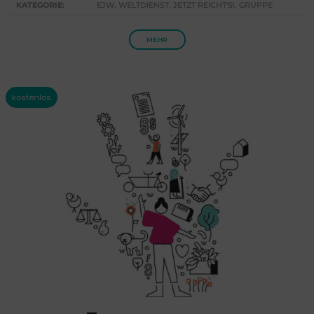
KATEGORIE:
EJW, WELTDIENST, JETZT REICHT'S!, GRUPPE
MEHR