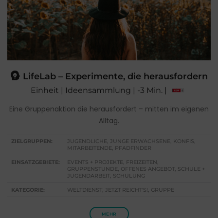
LifeLab – Experimente, die herausfordern
Einheit | Ideensammlung | -3 Min. |
Eine Gruppenaktion die herausfordert – mitten im eigenen
Alltag.
ZIELGRUPPEN:
JUGENDLICHE, JUNGE ERWACHSENE, KONFIS,
MITARBEITENDE, PFADFINDER
EINSATZGEBIETE:
EVENTS + PROJEKTE, FREIZEITEN,
GRUPPENSTUNDE, OFFENES ANGEBOT, SCHULE +
JUGENDARBEIT, SCHULUNG
KATEGORIE:
WELTDIENST, JETZT REICHT'S!, GRUPPE
MEHR