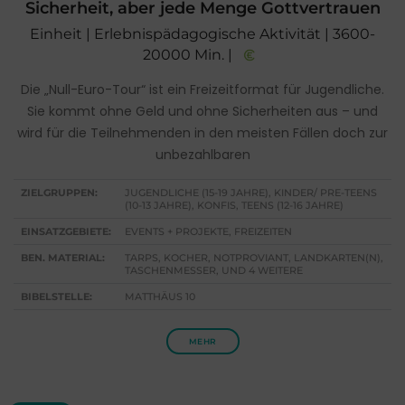
Sicherheit, aber jede Menge Gottvertrauen
Einheit | Erlebnispädagogische Aktivität | 3600-
20000 Min. |
Die „Null-Euro-Tour“ ist ein Freizeitformat für Jugendliche.
Sie kommt ohne Geld und ohne Sicherheiten aus – und
wird für die Teilnehmenden in den meisten Fällen doch zur
unbezahlbaren
ZIELGRUPPEN:
JUGENDLICHE (15-19 JAHRE), KINDER/ PRE-TEENS
(10-13 JAHRE), KONFIS, TEENS (12-16 JAHRE)
EINSATZGEBIETE:
EVENTS + PROJEKTE, FREIZEITEN
BEN. MATERIAL:
TARPS, KOCHER, NOTPROVIANT, LANDKARTEN(N),
TASCHENMESSER, UND 4 WEITERE
BIBELSTELLE:
MATTHÄUS 10
MEHR