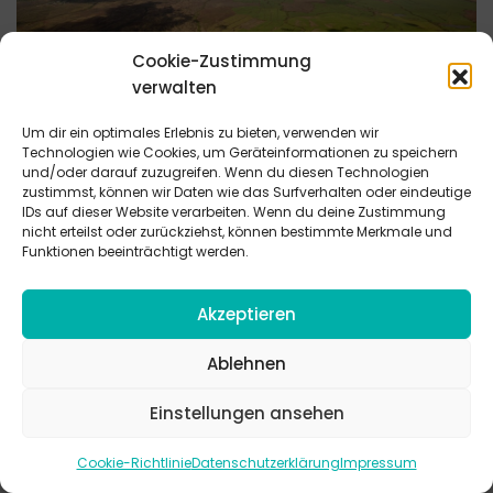
Cookie-Zustimmung
verwalten
Um dir ein optimales Erlebnis zu bieten, verwenden wir
Welchen Abdruck hinterlässt du? / Gottes
Technologien wie Cookies, um Geräteinformationen zu speichern
und/oder darauf zuzugreifen. Wenn du diesen Technologien
Geschenk an uns – unser Auftrag für die Welt
zustimmst, können wir Daten wie das Surfverhalten oder eindeutige
Einheit | Bibelarbeit | 60-90 Min. |
IDs auf dieser Website verarbeiten. Wenn du deine Zustimmung
nicht erteilst oder zurückziehst, können bestimmte Merkmale und
Funktionen beeinträchtigt werden.
Gottes Schöpfung - ein unglaubliches Geschenk an uns
Menschen. Wie kann ich mein Leben nachhaltiger
gestalten, um dieses Geschenk Gottes zu bewahren?
Akzeptieren
ZIELGRUPPEN:
JUGENDLICHE (15-19 JAHRE), TEENS (12-16 JAHRE)
Ablehnen
EINSATZGEBIETE:
GRUPPENSTUNDE
Einstellungen ansehen
BEN. MATERIAL:
BIBEL(N), BILDER
BIBELSTELLE:
1. MOSE 1 (1. MOSE 2, PSALM 104, 3. MOSE 25, 5.
Cookie-Richtlinie
Datenschutzerklärung
Impressum
MOSE 22)