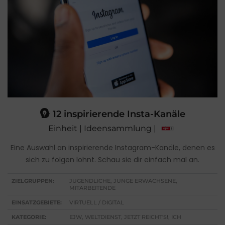
12 inspirierende Insta-Kanäle
Einheit | Ideensammlung |
Eine Auswahl an inspirierende Instagram-Kanäle, denen es
sich zu folgen lohnt. Schau sie dir einfach mal an.
ZIELGRUPPEN:
JUGENDLICHE, JUNGE ERWACHSENE,
MITARBEITENDE
EINSATZGEBIETE:
VIRTUELL / DIGITAL
KATEGORIE:
EJW, WELTDIENST, JETZT REICHT'S!, ICH