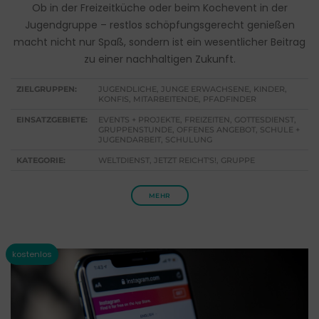
Ob in der Freizeitküche oder beim Kochevent in der
Jugendgruppe – restlos schöpfungsgerecht genießen
macht nicht nur Spaß, sondern ist ein wesentlicher Beitrag
zu einer nachhaltigen Zukunft.
ZIELGRUPPEN:
JUGENDLICHE, JUNGE ERWACHSENE, KINDER,
KONFIS, MITARBEITENDE, PFADFINDER
EINSATZGEBIETE:
EVENTS + PROJEKTE, FREIZEITEN, GOTTESDIENST,
GRUPPENSTUNDE, OFFENES ANGEBOT, SCHULE +
JUGENDARBEIT, SCHULUNG
KATEGORIE:
WELTDIENST, JETZT REICHT'S!, GRUPPE
MEHR