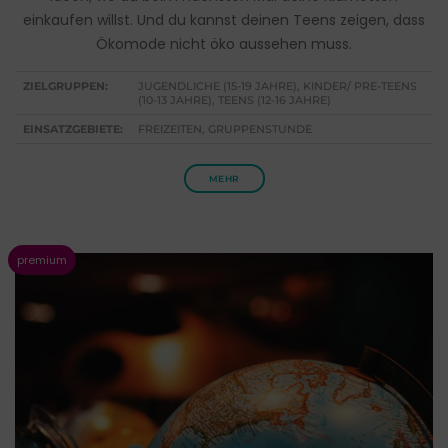
einkaufen willst. Und du kannst deinen Teens zeigen, dass
Ökomode nicht öko aussehen muss.
ZIELGRUPPEN:
JUGENDLICHE (15-19 JAHRE), KINDER/ PRE-TEENS
(10-13 JAHRE), TEENS (12-16 JAHRE)
EINSATZGEBIETE:
FREIZEITEN, GRUPPENSTUNDE
MEHR