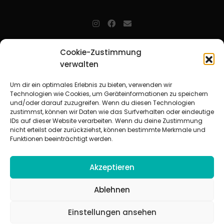
jugendarbeit.online
- kurz jo - ist der Online-Materialpool für
Cookie-Zustimmung
Mitarbeitende in der christlichen Kinder-, Jugend- und jungen
verwalten
Erwachsenenarbeit. Auf
jo
findet man unkompliziert und schnell
zahlreiche praxiserprobte Materialien und gewinnt so Zeit für
Beziehungsarbeit.
Um dir ein optimales Erlebnis zu bieten, verwenden wir
Technologien wie Cookies, um Geräteinformationen zu speichern
und/oder darauf zuzugreifen. Wenn du diesen Technologien
Beteiligte Verbände
zustimmst, können wir Daten wie das Surfverhalten oder eindeutige
CVJM-Landesverband Bayern e. V.
|
CVJM-Gesamtverband in
IDs auf dieser Website verarbeiten. Wenn du deine Zustimmung
Deutschland e. V.
nicht erteilst oder zurückziehst, können bestimmte Merkmale und
CVJM-Westbund e. V.
|
Deutscher Jugendverband „Entschieden für
Funktionen beeinträchtigt werden.
Christus“ e. V.
Evangelisches Jugendwerk in Württemberg
Akzeptieren
Ablehnen
Einstellungen ansehen
© 2026 jugendarbeit.online