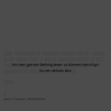
███▌ ███ █████ █▌███████▌█████▌███ █▌▌ █████
█▌██▌████▌▌██▌ █▌███ █▌███████▌████▌ █▌███
██████▌ ████ ██████▌█████ █████▌ ███▌
███████▌█▌█████ ███ █▌███ █▌███
████
█
Autor / Autorin: SteffiPfalzer