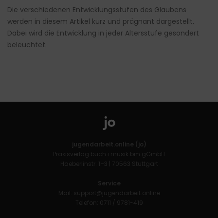
Die verschiedenen Entwicklungsstufen des Glaubens
werden in diesem Artikel kurz und prägnant dargestellt.
Dabei wird die Entwicklung in jeder Altersstufe gesondert
beleuchtet.
jugendarbeit.online (jo)
Praxisverlag buch+musik bm gGmbH
Haeberlinstr. 1–3 | 70563 Stuttgart
Service
Mail:
support@jugendarbeit.online
Telefon: 0711 / 9781-419