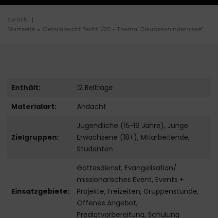
zurück
|
Startseite
Detailansicht "echt 1/20 – Thema: Glaubenshindernisse"
Enthält:
12 Beiträge
Materialart:
Andacht
Jugendliche (15-19 Jahre), Junge
Zielgruppen:
Erwachsene (18+), Mitarbeitende,
Studenten
Gottesdienst, Evangelisation/
missionarisches Event, Events +
Einsatzgebiete:
Projekte, Freizeiten, Gruppenstunde,
Offenes Angebot,
Predigtvorbereitung, Schulung