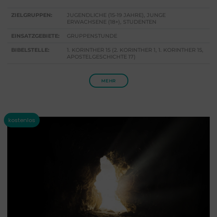
ZIELGRUPPEN:
JUGENDLICHE (15-19 JAHRE), JUNGE
ERWACHSENE (18+), STUDENTEN
EINSATZGEBIETE:
GRUPPENSTUNDE
BIBELSTELLE:
1. KORINTHER 15 (2. KORINTHER 1, 1. KORINTHER 15,
APOSTELGESCHICHTE 17)
MEHR