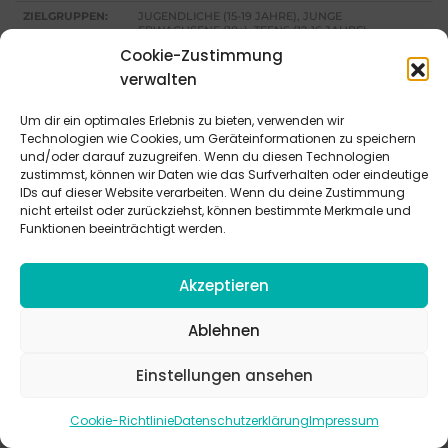
ZIELGRUPPEN:
JUGENDLICHE (15-19 JAHRE), JUNGE
ERWACHSENE (18+), TEENS (12-16 JAHRE)
Cookie-Zustimmung
EINSATZGEBIETE:
GRUPPENSTUNDE
verwalten
BEN. MATERIAL:
FLIPCHART, BIBEL, VORBEREITETE ZETTEL MIT
AUFGABENBESCHREIBUNG
Um dir ein optimales Erlebnis zu bieten, verwenden wir
Technologien wie Cookies, um Geräteinformationen zu speichern
MEHR
und/oder darauf zuzugreifen. Wenn du diesen Technologien
zustimmst, können wir Daten wie das Surfverhalten oder eindeutige
IDs auf dieser Website verarbeiten. Wenn du deine Zustimmung
nicht erteilst oder zurückziehst, können bestimmte Merkmale und
Funktionen beeinträchtigt werden.
Akzeptieren
Ablehnen
Einstellungen ansehen
Cookie-Richtlinie
Datenschutzerklärung
Impressum