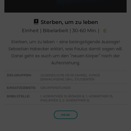
Sterben, um zu leben
Einheit | Bibelarbeit | 30-60 Min. |
Sterben, um zu leben - eine beängstigende Aussage!
Sebastian Habecker erklärt, was Paulus damit sagen will.
Danei geht es auch um den "neuen Körper" nach der
Auferstehung.
ZIELGRUPPEN:
JUGENDLICHE (15-19 JAHRE), JUNGE
ERWACHSENE (18+), STUDENTEN
EINSATZGEBIETE:
GRUPPENSTUNDE
BIBELSTELLE:
1. KORINTHER 15 (RÖMER 8, 1. KORINTHER 15,
PHILIPPER 3, 2. KORINTHER 5)
MEHR