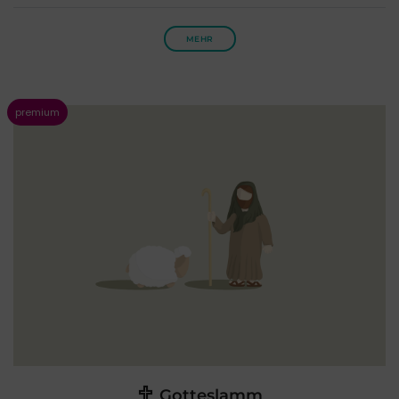
MEHR
Gotteslamm