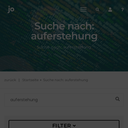
toggle
navigation
Suche nach:
auferstehung
Suche nach:
auferstehung
zurück
|
Startseite
Suche nach:
auferstehung
FILTER