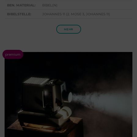
BEN. MATERIAL:
BIBEL(N)
BIBELSTELLE:
JOHANNES 11 (2. MOSE 3, JOHANNES 11)
MEHR