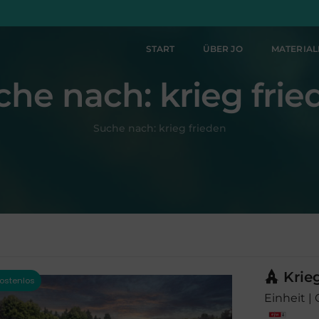
START
ÜBER JO
MATERIA
che nach:
krieg fri
Suche nach:
krieg frieden
Krie
Einheit |