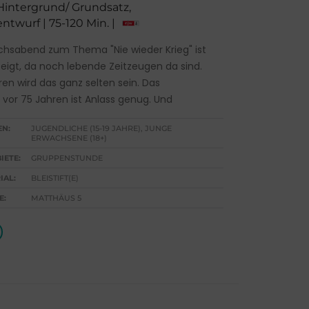
 Hintergrund/ Grundsatz,
twurf | 75-120 Min. |
chsabend zum Thema "Nie wieder Krieg" ist
zeigt, da noch lebende Zeitzeugen da sind.
ren wird das ganz selten sein. Das
 vor 75 Jahren ist Anlass genug. Und
EN:
JUGENDLICHE (15-19 JAHRE), JUNGE
ERWACHSENE (18+)
IETE:
GRUPPENSTUNDE
IAL:
BLEISTIFT(E)
E:
MATTHÄUS 5