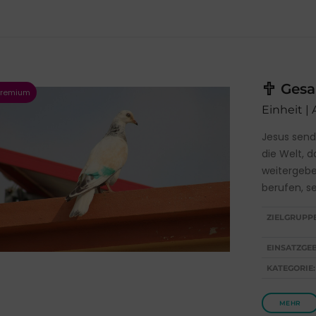
Gesan
Einheit | 
Jesus send
die Welt, 
weitergebe
berufen, s
ZIELGRUPP
EINSATZGEB
KATEGORIE:
MEHR