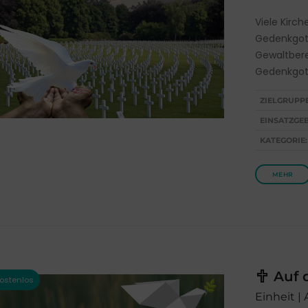
Viele Kirc
Gedenkgott
Gewaltbere
Gedenkgott
ZIELGRUPP
EINSATZGEB
KATEGORIE:
MEHR
Auf 
Einheit |