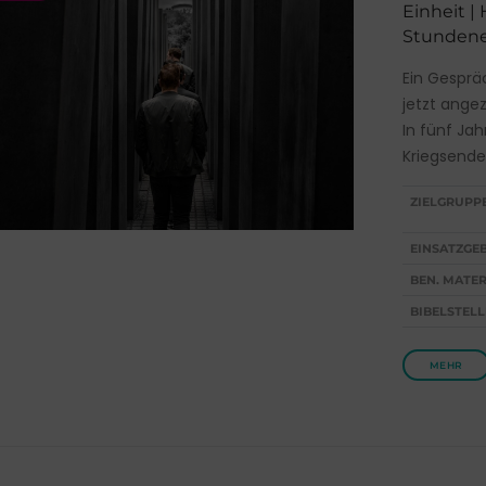
Einheit |
Stundenen
Ein Gesprä
jetzt ange
In fünf Jah
Kriegsende
ZIELGRUPP
EINSATZGEB
BEN. MATER
BIBELSTELL
MEHR