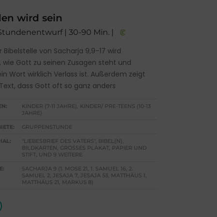
en wird sein
 Stundenentwurf | 30-90 Min. |
Bibelstelle von Sacharja 9,9-17 wird
, wie Gott zu seinen Zusagen steht und
in Wort wirklich Verlass ist. Außerdem zeigt
 Text, dass Gott oft so ganz anders
EN:
KINDER (7-11 JAHRE), KINDER/ PRE-TEENS (10-13
JAHRE)
IETE:
GRUPPENSTUNDE
IAL:
"LIEBESBRIEF DES VATERS", BIBEL(N),
BILDKARTEN, GROSSES PLAKAT, PAPIER UND S
TIFT, UND 9 WEITERE
E:
SACHARJA 9 (1. MOSE 21, 1. SAMUEL 16, 2.
SAMUEL 2, JESAJA 7, JESAJA 53, MATTHÄUS 1,
MATTHÄUS 21, MARKUS 8)