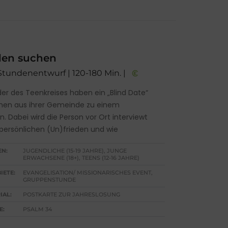
den suchen
 Stundenentwurf | 120-180 Min. |
der des Teenkreises haben ein „Blind Date“
hen aus ihrer Gemeinde zu einem
. Dabei wird die Person vor Ort interviewt
 persönlichen (Un)frieden und wie
EN:
JUGENDLICHE (15-19 JAHRE), JUNGE
ERWACHSENE (18+), TEENS (12-16 JAHRE)
IETE:
EVANGELISATION/ MISSIONARISCHES EVENT,
GRUPPENSTUNDE
IAL:
POSTKARTE ZUR JAHRESLOSUNG
E:
PSALM 34