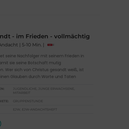
dt - im Frieden - vollmächtig
Andacht | 5-10 Min. |
et seine Nachfolger mit seinem Frieden in
damit sie seine Botschaft mutig
n. Wer sich von Christus gesandt weiß, ist
einen Glauben durch Worte und Taten
EN:
JUGENDLICHE, JUNGE ERWACHSENE,
MITARBEIT
IETE:
GRUPPENSTUNDE
EJW, EJW-ANDACHTSHEFT