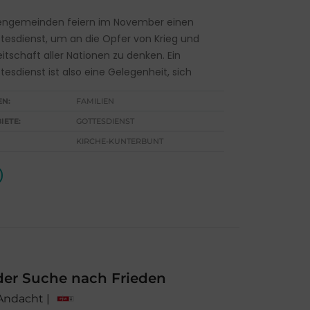
hengemeinden feiern im November einen
esdienst, um an die Opfer von Krieg und
itschaft aller Nationen zu denken. Ein
esdienst ist also eine Gelegenheit, sich
EN:
FAMILIEN
IETE:
GOTTESDIENST
KIRCHE-KUNTERBUNT
der Suche nach Frieden
 Andacht |