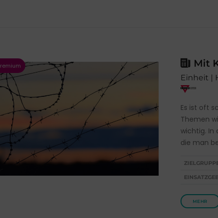
Mit K
Einheit |
Es ist oft 
Themen wie
wichtig. In
die man be
ZIELGRUPP
EINSATZGEB
MEHR