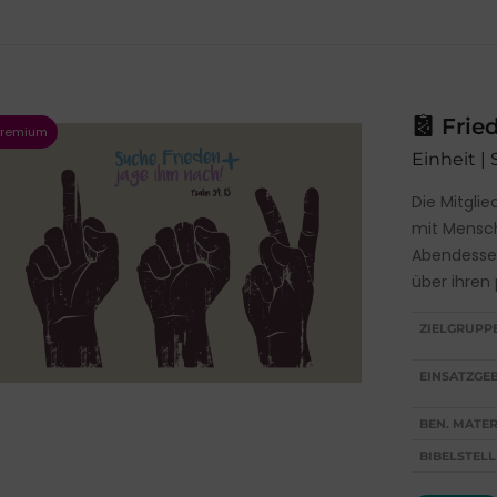
Frie
Einheit |
Die Mitglie
mit Mensc
Abendessen
über ihren
ZIELGRUPP
EINSATZGEB
BEN. MATER
BIBELSTELL