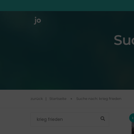
Su
zurück
|
Startseite
Suche nach:
krieg frieden