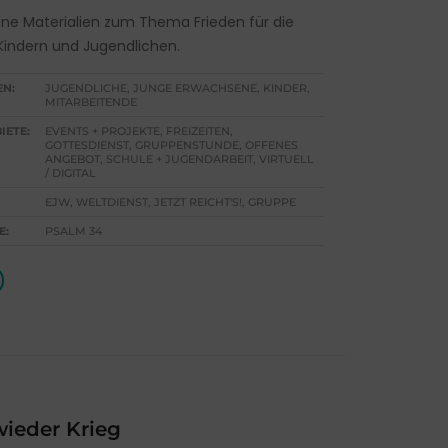
ne Materialien zum Thema Frieden für die
 Kindern und Jugendlichen.
EN:
JUGENDLICHE, JUNGE ERWACHSENE, KINDER,
MITARBEITENDE
IETE:
EVENTS + PROJEKTE, FREIZEITEN,
GOTTESDIENST, GRUPPENSTUNDE, OFFENES
ANGEBOT, SCHULE + JUGENDARBEIT, VIRTUELL
/ DIGITAL
EJW, WELTDIENST, JETZT REICHT'S!, GRUPPE
E:
PSALM 34
ieder Krieg