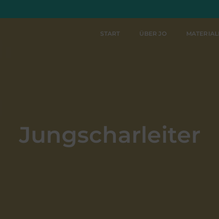
START
ÜBER JO
MATERIA
Jungscharleiter