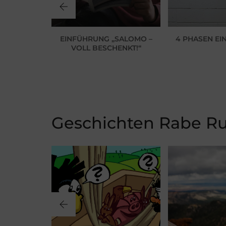
URCH DAS
EINFÜHRUNG „SALOMO –
4 PHASEN EI
ESTJAHR
VOLL BESCHENKT!“
Geschichten Rabe Ru