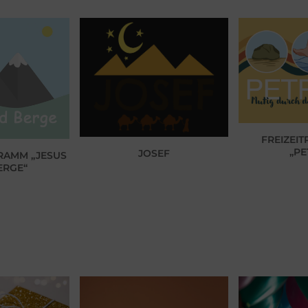
FREIZEI
„PE
JOSEF
RAMM „JESUS
ERGE“