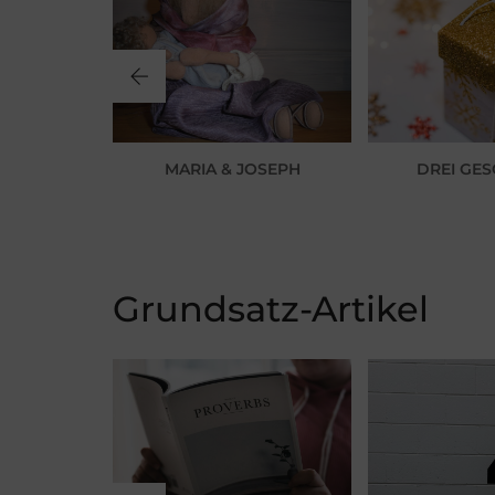
TEN
MARIA & JOSEPH
DREI GE
Grundsatz-Artikel