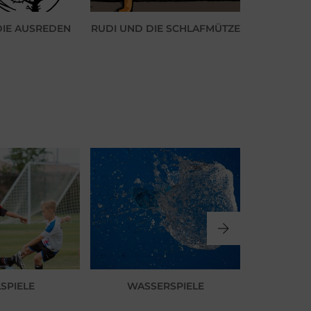
RUDI UN
DIE AUSREDEN
RUDI UND DIE SCHLAFMÜTZE
U
SPIELE
WASSERSPIELE
MU