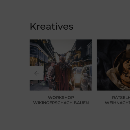
Kreatives
EFS BUNTER
WORKSHOP
RÄTSEL
L…
WIKINGERSCHACH BAUEN
WEIHNACH