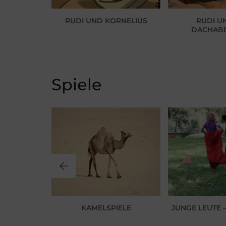
RUDI UND KORNELIUS
RUDI U
TANIEN
DACHAB
Spiele
JUNGE LEUTE –
L RUND UM
KAMELSPIELE
CH