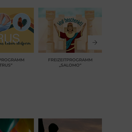
FREIZEITP
TPROGRAMM
FREIZEITPROGRAMM
DIE LIGA 
TRUS“
„SALOMO“
MIT
GEW