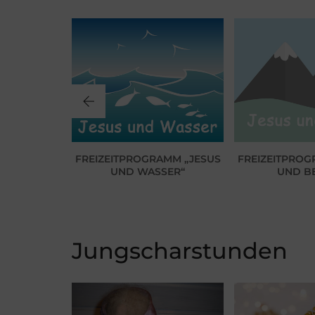
AMM „RUT“
FREIZEITPROGRAMM „JESUS
FREIZEITPROG
UND WASSER“
UND B
Jungscharstunden