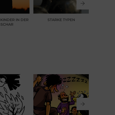
KINDER IN DER
STARKE TYPEN
WELTWE
GSCHAR
PAT