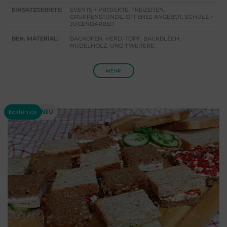
EINSATZGEBIETE:
EVENTS + PROJEKTE, FREIZEITEN,
GRUPPENSTUNDE, OFFENES ANGEBOT, SCHULE +
JUGENDARBEIT
BEN. MATERIAL:
BACKOFEN, HERD, TOPF, BACKBLECH,
NUDELHOLZ, UND 1 WEITERE
MEHR