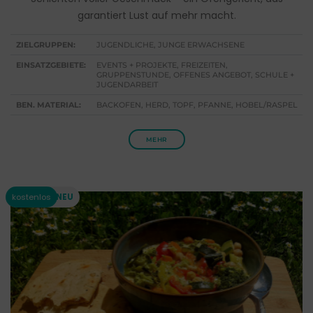
garantiert Lust auf mehr macht.
ZIELGRUPPEN:
JUGENDLICHE, JUNGE ERWACHSENE
EINSATZGEBIETE:
EVENTS + PROJEKTE, FREIZEITEN,
GRUPPENSTUNDE, OFFENES ANGEBOT, SCHULE +
JUGENDARBEIT
BEN. MATERIAL:
BACKOFEN, HERD, TOPF, PFANNE, HOBEL/RASPEL
MEHR