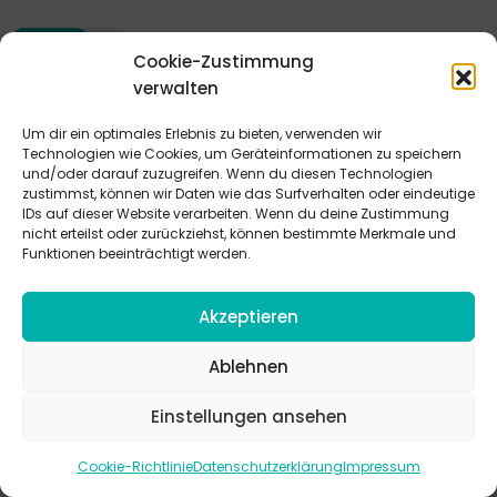
Cookie-Zustimmung
verwalten
Um dir ein optimales Erlebnis zu bieten, verwenden wir
Technologien wie Cookies, um Geräteinformationen zu speichern
und/oder darauf zuzugreifen. Wenn du diesen Technologien
zustimmst, können wir Daten wie das Surfverhalten oder eindeutige
IDs auf dieser Website verarbeiten. Wenn du deine Zustimmung
nicht erteilst oder zurückziehst, können bestimmte Merkmale und
Funktionen beeinträchtigt werden.
Akzeptieren
Ablehnen
Himbeertraum Kalte Inge
Einstellungen ansehen
Einheit | Kreativangebot | 15 Min. |
Cookie-Richtlinie
Datenschutzerklärung
Impressum
Cremiger Quark, fruchtige Himbeeren und knuspriges