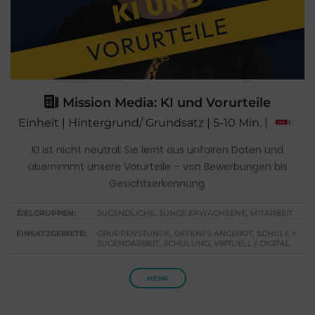
Mission Media: KI und Vorurteile
Einheit | Hintergrund/ Grundsatz | 5-10 Min. |
KI ist nicht neutral: Sie lernt aus unfairen Daten und
übernimmt unsere Vorurteile – von Bewerbungen bis
Gesichtserkennung.
ZIELGRUPPEN:
JUGENDLICHE, JUNGE ERWACHSENE, MITARBEIT
EINSATZGEBIETE:
GRUPPENSTUNDE, OFFENES ANGEBOT, SCHULE +
JUGENDARBEIT, SCHULUNG, VIRTUELL / DIGITAL
MEHR