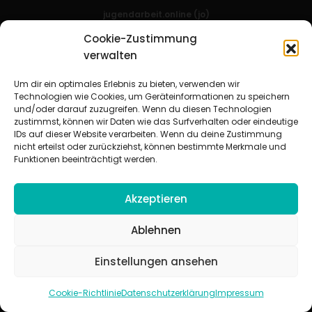
jugendarbeit.online (jo)
Praxisverlag buch+musik bm gGmbH
Cookie-Zustimmung
Haeberlinstr. 1–3 | 70563 Stuttgart
verwalten
Service
Um dir ein optimales Erlebnis zu bieten, verwenden wir
Mail:
support@jugendarbeit.online
Technologien wie Cookies, um Geräteinformationen zu speichern
Telefon: 0711 / 9781-419
und/oder darauf zuzugreifen. Wenn du diesen Technologien
zustimmst, können wir Daten wie das Surfverhalten oder eindeutige
IDs auf dieser Website verarbeiten. Wenn du deine Zustimmung
nicht erteilst oder zurückziehst, können bestimmte Merkmale und
Funktionen beeinträchtigt werden.
jugendarbeit.online
- kurz jo - ist der Online-Materialpool für
Mitarbeitende in der christlichen Kinder-, Jugend- und jungen
Akzeptieren
Erwachsenenarbeit. Auf
jo
findet man unkompliziert und schnell
zahlreiche praxiserprobte Materialien und gewinnt so Zeit für
Ablehnen
Beziehungsarbeit.
Einstellungen ansehen
Beteiligte Verbände
CVJM-Landesverband Bayern e. V.
|
CVJM-Gesamtverband in
Deutschland e. V.
Cookie-Richtlinie
Datenschutzerklärung
Impressum
CVJM-Westbund e. V.
|
Deutscher Jugendverband „Entschieden für