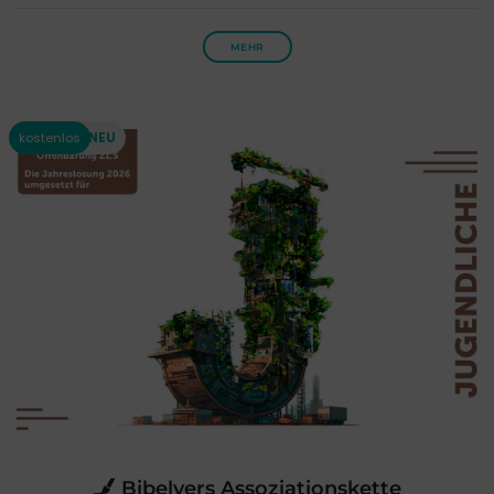
MEHR
Bibelvers Assoziationskette