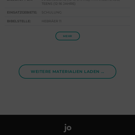
TEENS (12-16 JAHRE)
EINSATZGEBIETE:
SCHULUNG
BIBELSTELLE:
HEBRÄER 11
MEHR
WEITERE MATERIALIEN LADEN ...