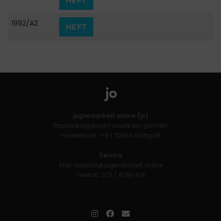
HEFT
1992/A2
HEFT
jugendarbeit.online (jo)
Praxisverlag buch+musik bm gGmbH
Haeberlinstr. 1–3 | 70563 Stuttgart
Service
Mail:
support@jugendarbeit.online
Telefon: 0711 / 9781-419